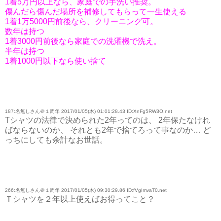
1着5万円以上なら、家庭での手洗い推奨。
傷んだら傷んだ場所を補修してもらって一生使える
1着1万5000円前後なら、クリーニング可。
数年は持つ
1着3000円前後なら家庭での洗濯機で洗え。
半年は持つ
1着1000円以下なら使い捨て
187:名無しさん＠１周年 2017/01/05(木) 01:01:28.43 ID:XnFg5RW3O.net
Tシャツの法律で決められた2年ってのは、 2年保たなけれ
ばならないのか、 それとも2年で捨てろって事なのか… ど
っちにしても余計なお世話。
266:名無しさん＠１周年 2017/01/05(木) 09:30:29.86 ID:fVgImvaT0.net
Ｔシャツを２年以上使えばお得ってこと？