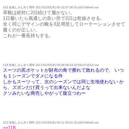
162:名無しさん＠１周年 2017/01/05(木) 00:32:07.90 ID:s5G7hlHm0.net
革靴は絶対に2日続けて履かない。
1日履いたら風通しの良い所で2日は乾燥させる。
全く同じデザインの靴を3足用意してローテーションさせて
履くのが正しい。
これが一番長持ちする。
118:名無しさん＠１周年 2017/01/05(木) 00:08:08.44 ID:h9oVTxD10.net
スーツの尻ポケットが財布の角で擦れて敗れるので、 いつ
も１シーズンでダメになる件
しかもスーツって、次のシーズンでは同じ生地使わない か
ら、ズボンだけ買うって出来ないんだよな
クソみたいな商売しやがって腹立つわー
122:名無しさん＠１周年 2017/01/05(木) 00:11:00.61 ID:s5G7hlHm0.net
>>118