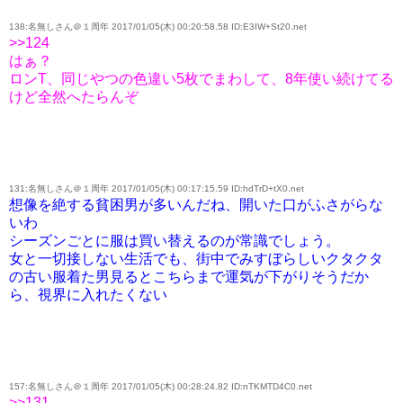
138:名無しさん＠１周年 2017/01/05(木) 00:20:58.58 ID:E3IW+St20.net
>>124
はぁ？
ロンT、同じやつの色違い5枚でまわして、8年使い続けてる
けど全然へたらんぞ
131:名無しさん＠１周年 2017/01/05(木) 00:17:15.59 ID:hdTrD+tX0.net
想像を絶する貧困男が多いんだね、開いた口がふさがらな
いわ
シーズンごとに服は買い替えるのが常識でしょう。
女と一切接しない生活でも、街中でみすぼらしいクタクタ
の古い服着た男見るとこちらまで運気が下がりそうだか
ら、視界に入れたくない
157:名無しさん＠１周年 2017/01/05(木) 00:28:24.82 ID:nTKMTD4C0.net
>>131