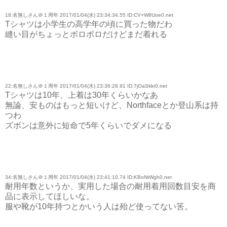
18:名無しさん＠１周年 2017/01/04(水) 23:34:34.55 ID:CV+W8Uoe0.net
Tシャツは小学生の高学年の頃に買った物だわ
縫い目がちょっとボロボロだけどまだ着れる
22:名無しさん＠１周年 2017/01/04(水) 23:36:28.91 ID:7jOaSkkr0.net
Tシャツは10年、上着は30年くらいかなあ
無論、安ものはもっと短いけど、Northfaceとか登山系は持
つわ
ズボンは意外に短命で5年くらいでダメになる
34:名無しさん＠１周年 2017/01/04(水) 23:41:10.74 ID:KBoNtWgh0.net
耐用年数というか、実用した場合の耐用着用回数目安を商
品に表示してほしいな。
服や靴が10年持つとかいう人は殆ど使ってない筈。