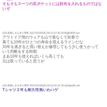
そもそもスーツの尻ポケットには財布を入れるものではな
いぞ
123:名無しさん＠１周年 2017/01/05(木) 00:11:47.81 ID:8sjjKDEt0.net
アウトドア用のウェアも山で着なくて街着で
着ても10年がひとつの寿命を迎えるラインだな
10年を過ぎると買い替えか修理してもう少し使うかって
いう判断をする時期
まあ10年も使えればいくら高くても
元は取っていると思うが
124:名無しさん＠１周年 2017/01/05(木) 00:12:41.97 ID:wIIJfgwZ0.net
Tシャツ２年も耐久性無いわハゲ