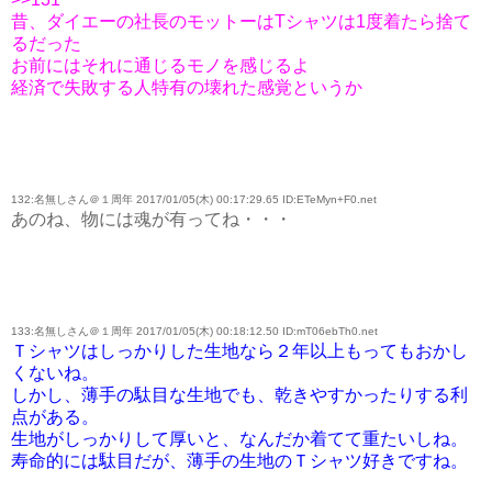
昔、ダイエーの社長のモットーはTシャツは1度着たら捨て
るだった
お前にはそれに通じるモノを感じるよ
経済で失敗する人特有の壊れた感覚というか
132:名無しさん＠１周年 2017/01/05(木) 00:17:29.65 ID:ETeMyn+F0.net
あのね、物には魂が有ってね・・・
133:名無しさん＠１周年 2017/01/05(木) 00:18:12.50 ID:mT06ebTh0.net
Ｔシャツはしっかりした生地なら２年以上もってもおかし
くないね。
しかし、薄手の駄目な生地でも、乾きやすかったりする利
点がある。
生地がしっかりして厚いと、なんだか着てて重たいしね。
寿命的には駄目だが、薄手の生地のＴシャツ好きですね。