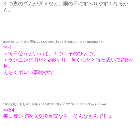
くつ裏のゴムがダメだと、雨の日にすべりやすくなるか
ら。
84:名無しさん＠１周年 2017/01/04(水) 23:57:36.89 ID:BnjbSu/b0.net
>>1
＞毎日使うといえば、くつもそのひとつ。
＞ランニング用だと約6ヶ月、革ぐつだと毎日履いて約3ヶ
月。
えらくボロい革靴やな
163:名無しさん＠１周年 2017/01/05(木) 00:32:32.60 ID:5rTCpc7d0.net
>>84
毎日履いて靴底交換目安なら、そんなもんでしょ