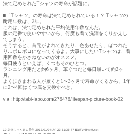
法で定められたTシャツの寿命が話題に。
■「Tシャツ」の寿命は法で定められている！？ Tシャツの
耐用年数は、2年。
これは、法で定められた平均使用年数なんだ。
服の定番で使いやすいから、何度も着て洗濯をくりかえし
てしまう。
そうすると、首元がよれてきたり、色あせたり、ほつれた
り…ボロボロになってくるよ。大事にしたいTシャツは、着
用回数をかさねないのがオススメ。
毎日使うといえば、くつもそのひとつ。
ランニング用だと約6ヶ月、革ぐつだと毎日履いて約3ヶ
月。
よく歩きまわる人が履くと1〜3ヶ月で寿命がくるから、1年
に2〜4回はくつ底を交換すべき。
via : http://tabi-labo.com/276476/lifespan-picture-book-02
10:名無しさん＠１周年 2017/01/04(水) 23:31:35.77 ID:j7Vf6Hcx0.net