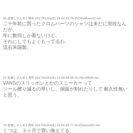
36:名無しさん＠１周年 2017/01/04(水) 23:42:10.79 ID:C9UdbxmcO.net
二十年前に買ったクロムハーツのシャツは未だに現役なん
だが。
年に数回しか着ないけど。
それにしてもよくもってるわ。
流石米国製。
57:名無しさん＠１周年 2017/01/04(水) 23:48:48.08 ID:+NovSRvl0.net
VANSのスリッポンとかのスニーカーって
ソール擦り減るの早いし、側面が割れたりして 耐久性無い
と思う。
76:名無しさん＠１周年 2017/01/04(水) 23:54:28.77 ID:KGsntm/DO.net
くつは、３ヶ月で買い換えてる。