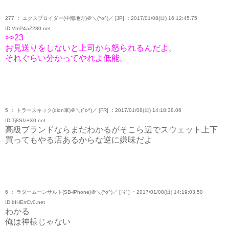
277 ： エクスプロイダー(中部地方)＠＼(^o^)／ [JP] ：2017/01/08(日) 16:12:45.75
ID:VmP4aZ280.net
>>23
お見送りをしないと上司から怒られるんだよ。
それぐらい分かってやれよ低能。
5 ： トラースキック(dion軍)＠＼(^o^)／ [FR] ：2017/01/08(日) 14:18:38.06
ID:Tj8Sfz+X0.net
高級ブランドならまだわかるがそこら辺でスウェット上下
買ってもやる店あるからな逆に嫌味だよ
6 ： ラダームーンサルト(SB-iPhone)＠＼(^o^)／ [ﾆﾀﾞ] ：2017/01/08(日) 14:19:03.50
ID:bIHErrCv0.net
わかる
俺は神様じゃない