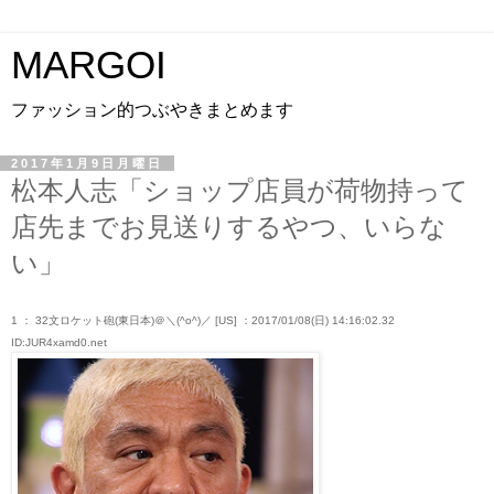
MARGOI
ファッション的つぶやきまとめます
2017年1月9日月曜日
松本人志「ショップ店員が荷物持って
店先までお見送りするやつ、いらな
い」
1 ： 32文ロケット砲(東日本)＠＼(^o^)／ [US] ：2017/01/08(日) 14:16:02.32
ID:JUR4xamd0.net