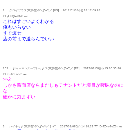
2 ： クロイツラス(東京都)＠＼(^o^)／ [US] ：2017/01/08(日) 14:17:09.93
ID:yLKQhx0M0.net
これはすごいよくわかる
俺もいらない
すぐ渡せ
店の前まで送らんでいい
203 ： ジャーマンスープレックス(東京都)＠＼(^o^)／ [FR] ：2017/01/08(日) 15:30:35.96
ID:Km66LieV0.net
>>2
しかも路面店ならまだしもテナントだと境目が曖昧なのに
な
確かに気まずい
3 ： ハイキック(東京都)＠＼(^o^)／ [ﾆﾀﾞ] ：2017/01/08(日) 14:18:23.77 ID:4Z+iy7eZ0.net