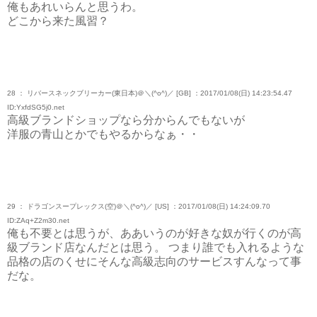
俺もあれいらんと思うわ。
どこから来た風習？
28 ： リバースネックブリーカー(東日本)＠＼(^o^)／ [GB] ：2017/01/08(日) 14:23:54.47
ID:YxfdSG5j0.net
高級ブランドショップなら分からんでもないが
洋服の青山とかでもやるからなぁ・・
29 ： ドラゴンスープレックス(空)＠＼(^o^)／ [US] ：2017/01/08(日) 14:24:09.70
ID:ZAq+Z2m30.net
俺も不要とは思うが、ああいうのが好きな奴が行くのが高
級ブランド店なんだとは思う。 つまり誰でも入れるような
品格の店のくせにそんな高級志向のサービスすんなって事
だな。