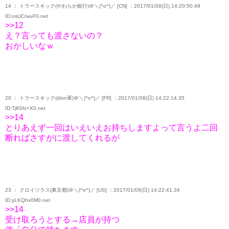
14 ： トラースキック(やわらか銀行)＠＼(^o^)／ [CN] ：2017/01/08(日) 14:20:50.49
ID:osUC/wuF0.net
>>12
え？言っても渡さないの？
おかしいなｗ
20 ： トラースキック(dion軍)＠＼(^o^)／ [FR] ：2017/01/08(日) 14:22:14.35
ID:Tj8Sfz+X0.net
>>14
とりあえず一回はいえいえお持ちしますよって言うよ二回
断ればさすがに渡してくれるが
23 ： クロイツラス(東京都)＠＼(^o^)／ [US] ：2017/01/08(日) 14:22:41.34
ID:yLKQhx0M0.net
>>14
受け取ろうとする→店員が持つ