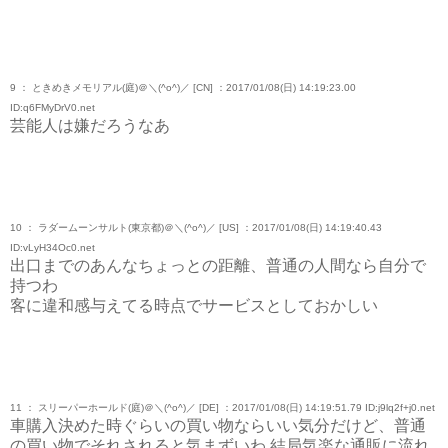
9 ： ときめきメモリアル(庭)＠＼(^o^)／ [CN] ：2017/01/08(日) 14:19:23.00
ID:q6FMyDrV0.net
芸能人は嫌だろうなあ
10 ： ラダームーンサルト(東京都)＠＼(^o^)／ [US] ：2017/01/08(日) 14:19:40.43
ID:vLyH34Oc0.net
出口までのあんなちょっとの距離、普通の人間なら自分で
持つわ
客に違和感与えてる時点でサービスとしておかしい
11 ： スリーパーホールド(庭)＠＼(^o^)／ [DE] ：2017/01/08(日) 14:19:51.79 ID:j9lq2f+j0.net
車購入決めた時ぐらいの買い物ならいい気分だけど、普通
の買い物でそれされると気まずいわ 結局気楽な通販に流れ