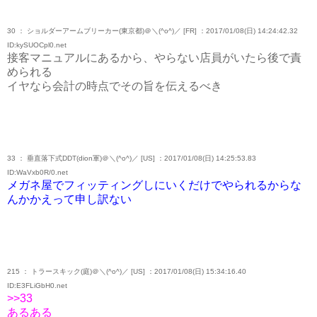
30 ： ショルダーアームブリーカー(東京都)＠＼(^o^)／ [FR] ：2017/01/08(日) 14:24:42.32
ID:kySUOCpl0.net
接客マニュアルにあるから、やらない店員がいたら後で責
められる
イヤなら会計の時点でその旨を伝えるべき
33 ： 垂直落下式DDT(dion軍)＠＼(^o^)／ [US] ：2017/01/08(日) 14:25:53.83
ID:WaVxb0R/0.net
メガネ屋でフィッティングしにいくだけでやられるからな
んかかえって申し訳ない
215 ： トラースキック(庭)＠＼(^o^)／ [US] ：2017/01/08(日) 15:34:16.40
ID:E3FLiGbH0.net
>>33
あるある