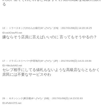
る
13 ： トラースキック(やわらか銀行)＠＼(^o^)／ [CN] ：2017/01/08(日) 14:20:19.25
ID:osUC/wuF0.net
嫌ならそう店員に言えばいいのに 言ってもそうやるの？
17 ： ドラゴンスリーパー(中部地方)＠＼(^o^)／ [JP] ：2017/01/08(日) 14:21:19.84
ID:+NhrJoAA0.net
セレブ相手にしてる値札もないような高級店ならともかく
庶民には不要なサービスやわ
26 ： キチンシンク(東京都)＠＼(^o^)／ [GB] ：2017/01/08(日) 14:23:52.63
ID:vFvIbVJY0.net