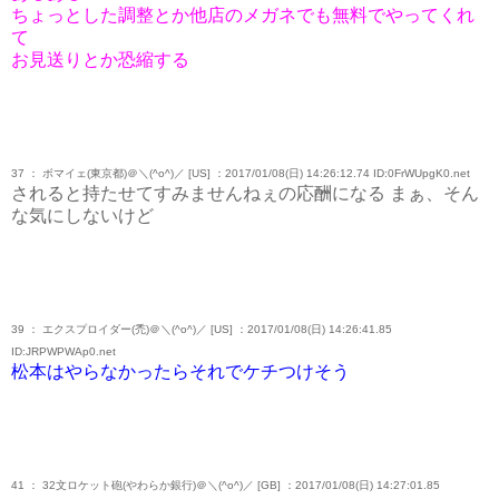
ちょっとした調整とか他店のメガネでも無料でやってくれ
て
お見送りとか恐縮する
37 ： ボマイェ(東京都)＠＼(^o^)／ [US] ：2017/01/08(日) 14:26:12.74 ID:0FrWUpgK0.net
されると持たせてすみませんねぇの応酬になる まぁ、そん
な気にしないけど
39 ： エクスプロイダー(禿)＠＼(^o^)／ [US] ：2017/01/08(日) 14:26:41.85
ID:JRPWPWAp0.net
松本はやらなかったらそれでケチつけそう
41 ： 32文ロケット砲(やわらか銀行)＠＼(^o^)／ [GB] ：2017/01/08(日) 14:27:01.85