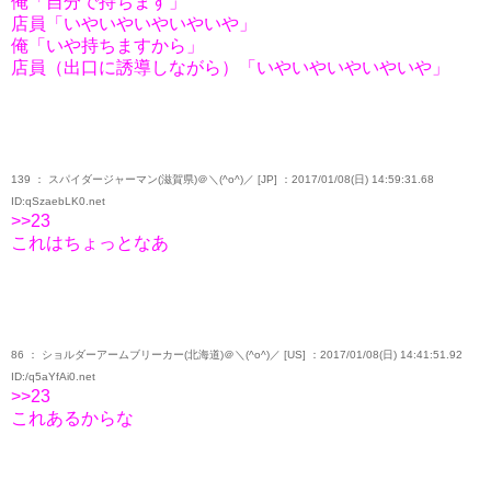
俺「自分で持ちます」
店員「いやいやいやいやいや」
俺「いや持ちますから」
店員（出口に誘導しながら）「いやいやいやいやいや」
139 ： スパイダージャーマン(滋賀県)＠＼(^o^)／ [JP] ：2017/01/08(日) 14:59:31.68
ID:qSzaebLK0.net
>>23
これはちょっとなあ
86 ： ショルダーアームブリーカー(北海道)＠＼(^o^)／ [US] ：2017/01/08(日) 14:41:51.92
ID:/q5aYfAi0.net
>>23
これあるからな