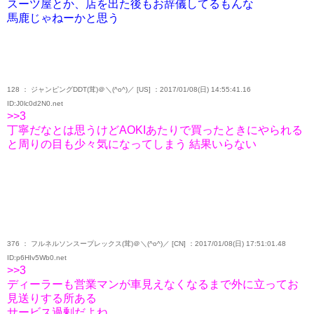
スーツ屋とか、店を出た後もお辞儀してるもんな
馬鹿じゃねーかと思う
128 ： ジャンピングDDT(茸)＠＼(^o^)／ [US] ：2017/01/08(日) 14:55:41.16
ID:J0lc0d2N0.net
>>3
丁寧だなとは思うけどAOKIあたりで買ったときにやられる
と周りの目も少々気になってしまう 結果いらない
376 ： フルネルソンスープレックス(茸)＠＼(^o^)／ [CN] ：2017/01/08(日) 17:51:01.48
ID:p6HIv5Wb0.net
>>3
ディーラーも営業マンが車見えなくなるまで外に立ってお
見送りする所ある
サービス過剰だよね