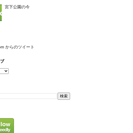
宮下公園の今
com からのツイート
ブ