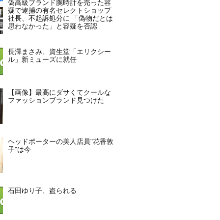
偽高級ブランド腕時計を売った容
疑で逮捕の有名セレクトショップ
社長、不起訴処分に 「偽物だとは
思わなかった」と容疑を否認
長澤まさみ、資生堂「エリクシー
ル」新ミューズに就任
【画像】最高にダサくてクールな
ファッションブランド見つけた
ヘッドポーターの美人店員"花香敦
子"は今
石田ゆり子、盗られる