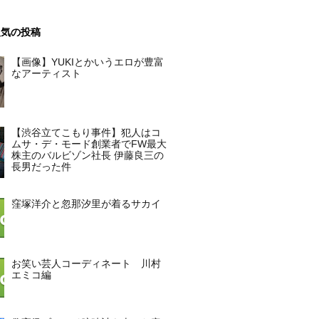
人気の投稿
【画像】YUKIとかいうエロが豊富
なアーティスト
【渋谷立てこもり事件】犯人はコ
ムサ・デ・モード創業者でFW最大
株主のバルビゾン社長 伊藤良三の
長男だった件
窪塚洋介と忽那汐里が着るサカイ
お笑い芸人コーディネート 川村
エミコ編