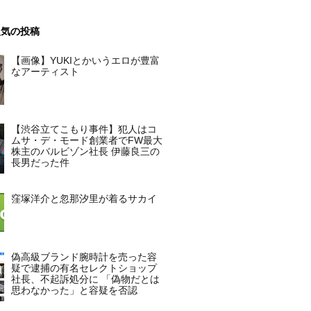
人気の投稿
【画像】YUKIとかいうエロが豊富
なアーティスト
【渋谷立てこもり事件】犯人はコ
ムサ・デ・モード創業者でFW最大
株主のバルビゾン社長 伊藤良三の
長男だった件
窪塚洋介と忽那汐里が着るサカイ
偽高級ブランド腕時計を売った容
疑で逮捕の有名セレクトショップ
社長、不起訴処分に 「偽物だとは
思わなかった」と容疑を否認