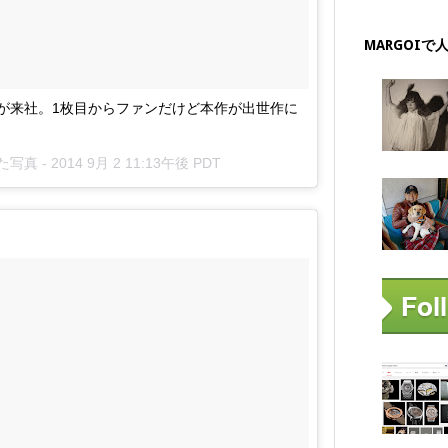
MARGOIで
O君が来社。1枚目からファンだけど本作が出世作に
した写真 -
2014 9月 2 11:13午後 PDT