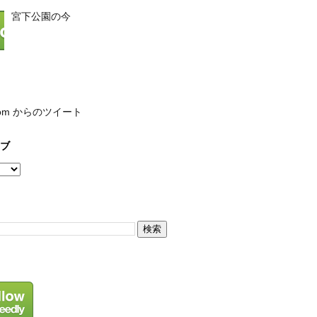
宮下公園の今
com からのツイート
ブ