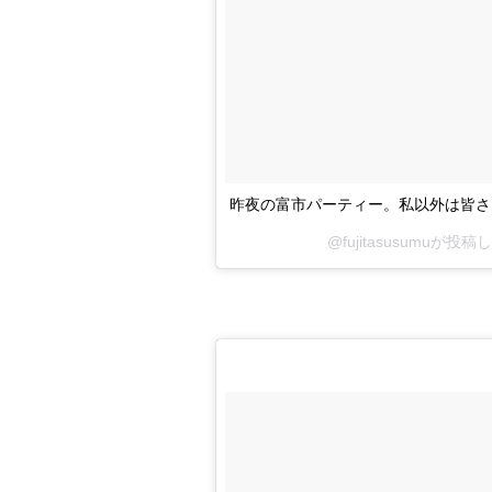
昨夜の富市パーティー。私以外は皆さ
@fujitasusumuが投稿