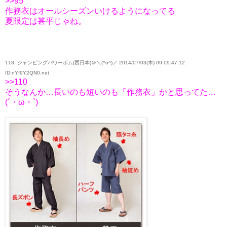
>>95
作務衣はオールシーズンいけるようになってる
夏限定は甚平じゃね。
118: ジャンピングパワーボム(西日本)＠＼(^o^)／ 2014/07/03(木) 09:09:47.12
ID:nYf9Y2QN0.net
>>110
そうなんか…長いのも短いのも「作務衣」かと思ってた…
(´・ω・`)