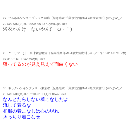
27: フルネルソンスープレックス(庭【緊急地震:千葉県北西部M4.4最大震度3】)＠＼(^o^)／
2014/07/03(木) 07:30:35.95 ID:K2yc9Ogz0.net
浴衣かんけーないやん(´・ω・｀)
28: ニーリフト(山口県【緊急地震:千葉県北西部M4.4最大震度3】)＠＼(^o^)／ 2014/07/03(木)
07:31:22.63 ID:ov2WWjtq0.net
狙ってるのが見え見えで面白くない
30: ネックハンギングツリー(東京都【緊急地震:千葉県北西部M4.4最大震度3】)＠＼(^o^)／
2014/07/03(木) 07:32:34.61 ID:jQhLtCwo0.net
なんとだらしない着こなしだよ
流して着るな
和服の着こなしは心の現れ
きっちり着こなせ