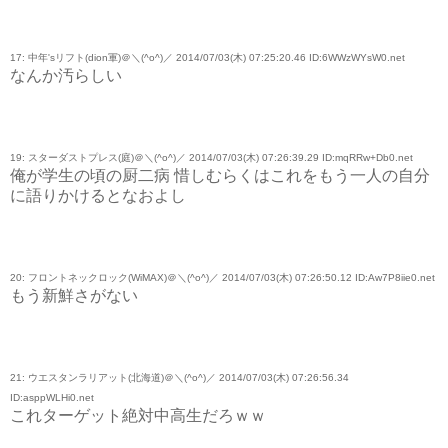
17: 中年'sリフト(dion軍)＠＼(^o^)／ 2014/07/03(木) 07:25:20.46 ID:6WWzWYsW0.net
なんか汚らしい
19: スターダストプレス(庭)＠＼(^o^)／ 2014/07/03(木) 07:26:39.29 ID:mqRRw+Db0.net
俺が学生の頃の厨二病 惜しむらくはこれをもう一人の自分
に語りかけるとなおよし
20: フロントネックロック(WiMAX)＠＼(^o^)／ 2014/07/03(木) 07:26:50.12 ID:Aw7P8iie0.net
もう新鮮さがない
21: ウエスタンラリアット(北海道)＠＼(^o^)／ 2014/07/03(木) 07:26:56.34
ID:asppWLHi0.net
これターゲット絶対中高生だろｗｗ