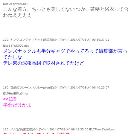
ID:dU5cyfhK0.net
こんな着方、ちっとも美しくない つか、茶髪と浴衣って合
わねええええ
129: キングコングラリアット(東京都)＠＼(^o^)／ 2014/07/03(木) 09:39:37.01
ID:e3SfWlOQ0.net
メンズナックルも半分ギャグでやってるって編集部が言っ
てたしな
テレ東の深夜番組で取材されてたけど
136: 雪崩式ブレーンバスター(dion軍)＠＼(^o^)／ 2014/07/03(木) 09:49:25.57
ID:PHmiEPLr0.net
>>129
半分だけかよ
135: イス攻撃(東京都)＠＼(^o^)／ 2014/07/03(木) 09:48:35.65 ID:7Fwxc8Ww0.net