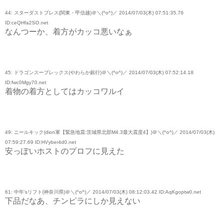
44: スターダストプレス(関東・甲信越)＠＼(^o^)／ 2014/07/03(木) 07:51:35.76
ID:ceQHfa2SO.net
なんつーか、着方がカッコ悪いなぁ
45: ドラゴンスープレックス(やわらか銀行)＠＼(^o^)／ 2014/07/03(木) 07:52:14.18
ID:fwc0Mgy70.net
着物の着方としてはカッコワルイ
49: ニールキック(dion軍【緊急地震:茨城県北部M4.3最大震度4】)＠＼(^o^)／ 2014/07/03(木)
07:59:27.69 ID:HVyber4d0.net
安っぽいホストのプロフに見えた
61: 中年'sリフト(神奈川県)＠＼(^o^)／ 2014/07/03(木) 08:12:03.42 ID:AqKgoptw0.net
下品だなあ、チンピラにしか見えない