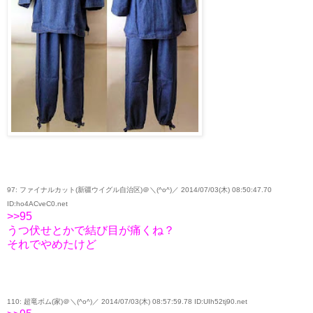
97: ファイナルカット(新疆ウイグル自治区)＠＼(^o^)／ 2014/07/03(木) 08:50:47.70
ID:ho4ACveC0.net
>>95
うつ伏せとかで結び目が痛くね？
それでやめたけど
110: 超竜ボム(家)＠＼(^o^)／ 2014/07/03(木) 08:57:59.78 ID:UIh52tj90.net