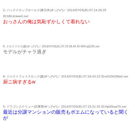
2: バックドロップホールド(東日本)＠＼(^o^)／ 2014/07/03(木) 07:14:28.35
ID:hBLkUwre0.net
おっさんの俺は気恥ずかしくて着れない
6: クロイツラス(庭)＠＼(^o^)／ 2014/07/03(木) 07:15:39.44 ID:W8+q2jJ30.net
モデルがチャラ過ぎ
8: ジャストフェイスロック(庭)＠＼(^o^)／ 2014/07/03(木) 07:16:43.22 ID:e0U3hZWa0.net
厨ニ病すぎるw
5: ドラゴンスクリュー(兵庫県)＠＼(^o^)／ 2014/07/03(木) 07:15:31.54 ID:HpiGkswT0.net
最近は分譲マンションの販売もポエムになっていると聞く
が