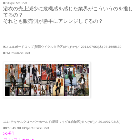
ID:XIqsE5/f0.net
浴衣の売上減少に危機感を感じた業界がこういうのを推し
てるの？
それとも販売側が勝手にアレンジしてるの？
91: エルボードロップ(新疆ウイグル自治区)＠＼(^o^)／ 2014/07/03(木) 08:46:55.39
ID:Mu59uKcx0.net
111: テキサスクローバーホールド(新疆ウイグル自治区)＠＼(^o^)／ 2014/07/03(木)
08:58:49.90 ID:qxRXI8WY0.net
>>91
コレコレwww