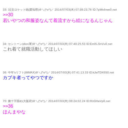
33: 32文ロケット砲(愛知県)＠＼(^o^)／ 2014/07/03(木) 07:39:23.76 ID:7pWx4rwe0.net
>>30
若いやつの和服姿なんて着流すから絵になるんじゃん
34: セントーン(dion軍)＠＼(^o^)／ 2014/07/03(木) 07:40:25.53 ID:EmXLSnVu0.net
これ着て就職活動してほしい
36: 中年'sリフト(WiMAX)＠＼(^o^)／ 2014/07/03(木) 07:41:13.33 ID:kJwTDX6S0.net
カブキ者ってやつですか
70: 膝十字固め(大阪府)＠＼(^o^)／ 2014/07/03(木) 08:24:02.24 ID:fXrGHaVp0.net
>>36
ほんまやな