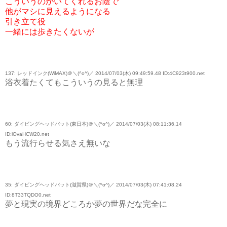
こういうのがいてくれるお陰で
他がマシに見えるようになる
引き立て役
一緒には歩きたくないが
137: レッドインク(WiMAX)＠＼(^o^)／ 2014/07/03(木) 09:49:59.48 ID:4C923t900.net
浴衣着たくてもこういうの見ると無理
60: ダイビングヘッドバット(東日本)＠＼(^o^)／ 2014/07/03(木) 08:11:36.14
ID:lOvaHCW20.net
もう流行らせる気さえ無いな
35: ダイビングヘッドバット(滋賀県)＠＼(^o^)／ 2014/07/03(木) 07:41:08.24
ID:8T33TQDO0.net
夢と現実の境界どころか夢の世界だな完全に