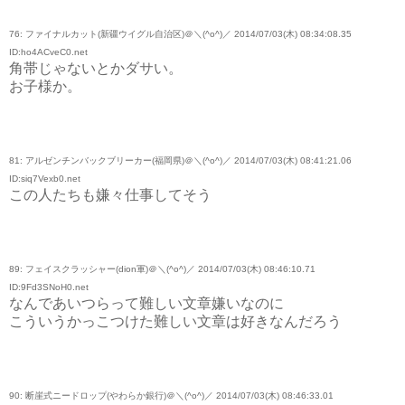
76: ファイナルカット(新疆ウイグル自治区)＠＼(^o^)／ 2014/07/03(木) 08:34:08.35
ID:ho4ACveC0.net
角帯じゃないとかダサい。
お子様か。
81: アルゼンチンバックブリーカー(福岡県)＠＼(^o^)／ 2014/07/03(木) 08:41:21.06
ID:siq7Vexb0.net
この人たちも嫌々仕事してそう
89: フェイスクラッシャー(dion軍)＠＼(^o^)／ 2014/07/03(木) 08:46:10.71
ID:9Fd3SNoH0.net
なんであいつらって難しい文章嫌いなのに
こういうかっこつけた難しい文章は好きなんだろう
90: 断崖式ニードロップ(やわらか銀行)＠＼(^o^)／ 2014/07/03(木) 08:46:33.01