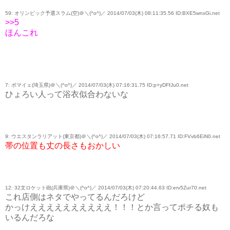
59: オリンピック予選スラム(空)＠＼(^o^)／ 2014/07/03(木) 08:11:35.56 ID:BXE5wnxGi.net
>>5
ほんこれ
7: ボマイェ(埼玉県)＠＼(^o^)／ 2014/07/03(木) 07:16:31.75 ID:p+yDFfJu0.net
ひょろい人って浴衣似合わないな
9: ウエスタンラリアット(東京都)＠＼(^o^)／ 2014/07/03(木) 07:16:57.71 ID:FVvb6EiN0.net
帯の位置も丈の長さもおかしい
12: 32文ロケット砲(兵庫県)＠＼(^o^)／ 2014/07/03(木) 07:20:44.63 ID:erv5Zur70.net
これ店側はネタでやってるんだろけど
かっけええええええええええ！！！とか言ってポチる奴も
いるんだろな