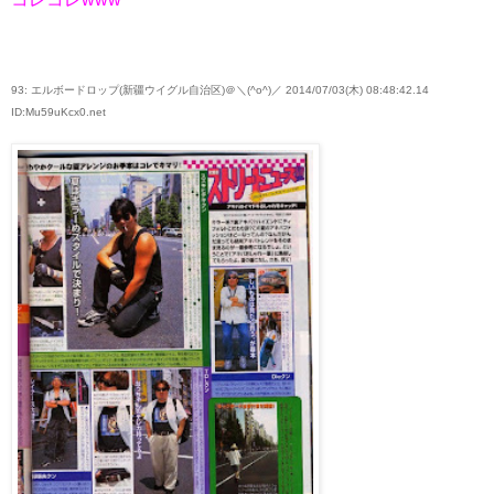
93: エルボードロップ(新疆ウイグル自治区)＠＼(^o^)／ 2014/07/03(木) 08:48:42.14
ID:Mu59uKcx0.net