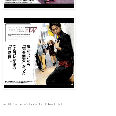
via : http://vicefairy.jp/yukata/vicefairy2014yukata.html