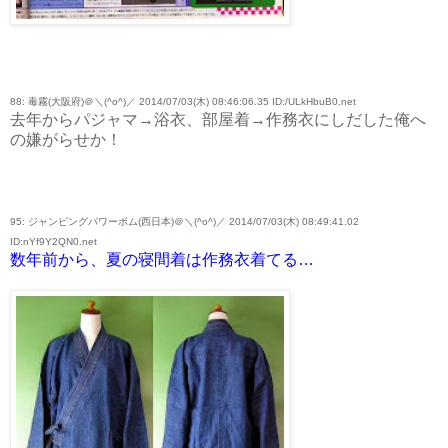
88: 毒霧(大阪府)＠＼(^o^)／ 2014/07/03(木) 08:46:06.35 ID:/ULkHbuB0.net
去年からパジャマ→浴衣、部屋着→作務衣にしだした俺へ
の嫌がらせか！
95: ジャンピングパワーボム(西日本)＠＼(^o^)／ 2014/07/03(木) 08:49:41.02
ID:nYf9Y2QN0.net
数年前から、夏の寝間着は作務衣着てる…