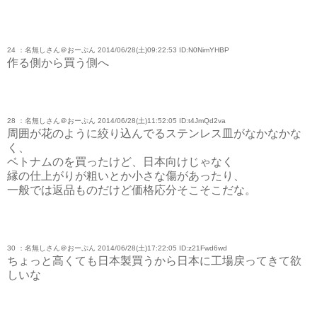
24 ：名無しさん＠おーぷん 2014/06/28(土)09:22:53 ID:N0NimYHBP
作る側から買う側へ
28 ：名無しさん＠おーぷん 2014/06/28(土)11:52:05 ID:t4JmQd2va
周囲が花のように絞り込んでるステンレス皿がなかなかな
く、
ベトナムのを買ったけど、日本向けじゃなく
縁の仕上がりが粗いとか小さな傷があったり、
一般では返品ものだけど価格応分そこそこだな。
30 ：名無しさん＠おーぷん 2014/06/28(土)17:22:05 ID:z21Fwd6wd
ちょっと高くても日本製買うから日本に工場戻ってきて欲
しいな