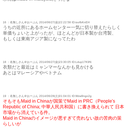
16 ：名無しさん＠おーぷん 2014/06/27(金)22:22:58 ID:ioofbKnEH
うちの近所にあるホームセンター一気に切り替えたらしく
単価ちょいと上がったが、ほとんどが日本製か台湾製、
もしくは東南アジア製になってたわ
18 ：名無しさん＠おーぷん 2014/06/27(金)23:30:05 ID:Ldup17K9N
衣類だと最近はミャンマーなんかも見かける
あとはマレーシアやベトナム
19 ：名無しさん＠おーぷん 2014/06/28(土)01:04:01 ID:Wzw9ngo2g
そもそもMaid in Chinaが国策でMaid in PRC（People's
Republic of China; 中華人民共和国）に書き換えられて 日本
市場から消えている件。
Maid in Chinaのイメージが悪すぎて売れない故の苦肉の策
らしいが