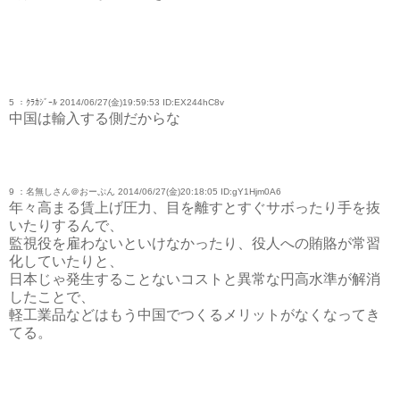
5 ：ｸﾗｶｼﾞｰﾙ 2014/06/27(金)19:59:53 ID:EX244hC8v
中国は輸入する側だからな
9 ：名無しさん＠おーぷん 2014/06/27(金)20:18:05 ID:gY1Hjm0A6
年々高まる賃上げ圧力、目を離すとすぐサボったり手を抜
いたりするんで、
監視役を雇わないといけなかったり、役人への賄賂が常習
化していたりと、
日本じゃ発生することないコストと異常な円高水準が解消
したことで、
軽工業品などはもう中国でつくるメリットがなくなってき
てる。