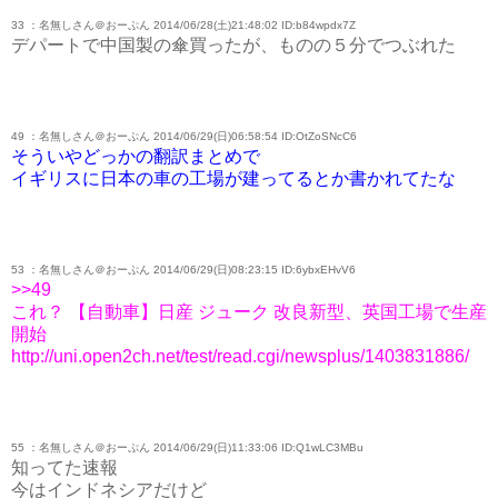
33 ：名無しさん＠おーぷん 2014/06/28(土)21:48:02 ID:b84wpdx7Z
デパートで中国製の傘買ったが、ものの５分でつぶれた
49 ：名無しさん＠おーぷん 2014/06/29(日)06:58:54 ID:OtZoSNcC6
そういやどっかの翻訳まとめで
イギリスに日本の車の工場が建ってるとか書かれてたな
53 ：名無しさん＠おーぷん 2014/06/29(日)08:23:15 ID:6ybxEHvV6
>>49
これ？ 【自動車】日産 ジューク 改良新型、英国工場で生産
開始
http://uni.open2ch.net/test/read.cgi/newsplus/1403831886/
55 ：名無しさん＠おーぷん 2014/06/29(日)11:33:06 ID:Q1wLC3MBu
知ってた速報
今はインドネシアだけど