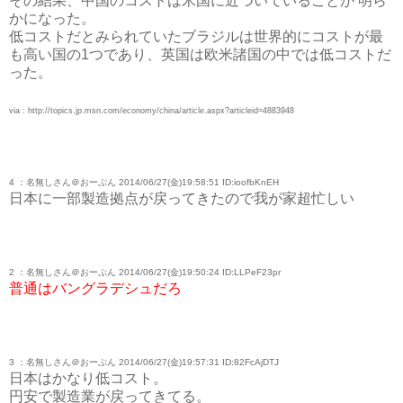
その結果、中国のコストは米国に近づいていることが 明ら
かになった。
低コストだとみられていたブラジルは世界的にコストが最
も高い国の1つであり、英国は欧米諸国の中では低コストだ
った。
via : http://topics.jp.msn.com/economy/china/article.aspx?articleid=4883948
4 ：名無しさん＠おーぷん 2014/06/27(金)19:58:51 ID:ioofbKnEH
日本に一部製造拠点が戻ってきたので我が家超忙しい
2 ：名無しさん＠おーぷん 2014/06/27(金)19:50:24 ID:LLPeF23pr
普通はバングラデシュだろ
3 ：名無しさん＠おーぷん 2014/06/27(金)19:57:31 ID:82FcAjDTJ
日本はかなり低コスト。
円安で製造業が戻ってきてる。