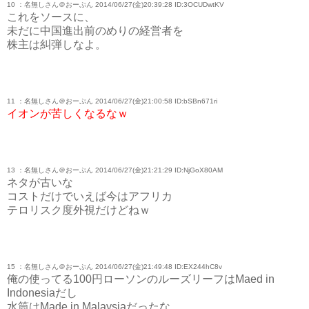
10 ：名無しさん＠おーぷん 2014/06/27(金)20:39:28 ID:3OCUDwtKV
これをソースに、
未だに中国進出前のめりの経営者を
株主は糾弾しなよ。
11 ：名無しさん＠おーぷん 2014/06/27(金)21:00:58 ID:bSBn671ri
イオンが苦しくなるなｗ
13 ：名無しさん＠おーぷん 2014/06/27(金)21:21:29 ID:NjGoX80AM
ネタが古いな
コストだけでいえば今はアフリカ
テロリスク度外視だけどねｗ
15 ：名無しさん＠おーぷん 2014/06/27(金)21:49:48 ID:EX244hC8v
俺の使ってる100円ローソンのルーズリーフはMaed in
Indonesiaだし
水筒はMade in Malaysiaだったな