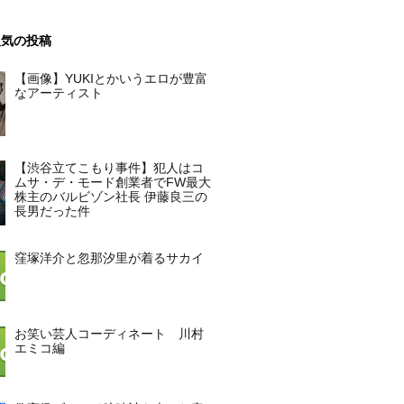
人気の投稿
【画像】YUKIとかいうエロが豊富
なアーティスト
【渋谷立てこもり事件】犯人はコ
ムサ・デ・モード創業者でFW最大
株主のバルビゾン社長 伊藤良三の
長男だった件
窪塚洋介と忽那汐里が着るサカイ
お笑い芸人コーディネート 川村
エミコ編