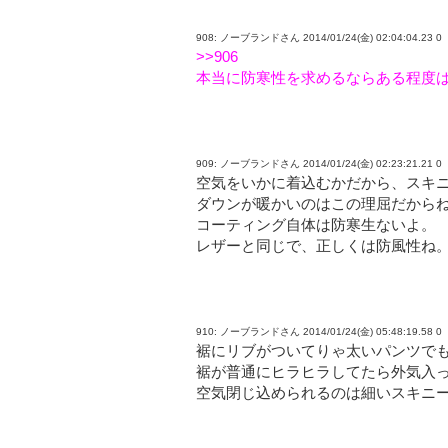
908: ノーブランドさん 2014/01/24(金) 02:04:04.23 0
>>906
本当に防寒性を求めるならある程度
909: ノーブランドさん 2014/01/24(金) 02:23:21.21 0
空気をいかに着込むかだから、スキ
ダウンが暖かいのはこの理屈だから
コーティング自体は防寒生ないよ。
レザーと同じで、正しくは防風性ね
910: ノーブランドさん 2014/01/24(金) 05:48:19.58 0
裾にリブがついてりゃ太いパンツで
裾が普通にヒラヒラしてたら外気入
空気閉じ込められるのは細いスキニ