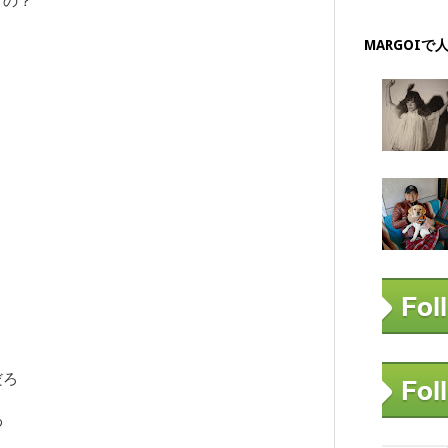
くの？
MARGOIで
だろ
わ