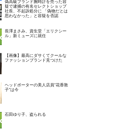
偽高級ブランド腕時計を売った容
疑で逮捕の有名セレクトショップ
社長、不起訴処分に 「偽物だとは
思わなかった」と容疑を否認
長澤まさみ、資生堂「エリクシー
ル」新ミューズに就任
【画像】最高にダサくてクールな
ファッションブランド見つけた
ヘッドポーターの美人店員"花香敦
子"は今
石田ゆり子、盗られる