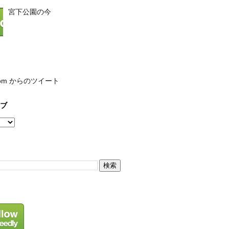
宮下公園の今
com からのツイート
ブ