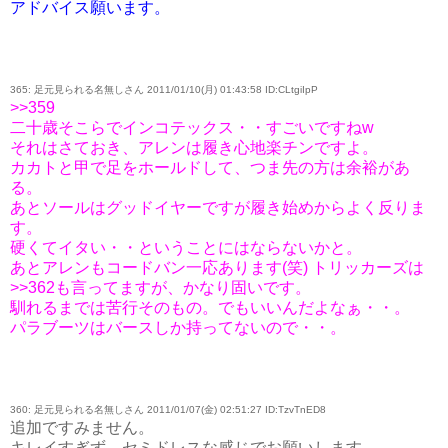
アドバイス願います。
365: 足元見られる名無しさん 2011/01/10(月) 01:43:58 ID:CLtgiIpP
>>359
二十歳そこらでインコテックス・・すごいですねw
それはさておき、アレンは履き心地楽チンですよ。
カカトと甲で足をホールドして、つま先の方は余裕があ
る。
あとソールはグッドイヤーですが履き始めからよく反りま
す。
硬くてイタい・・ということにはならないかと。
あとアレンもコードバン一応あります(笑) トリッカーズは
>>362も言ってますが、かなり固いです。
馴れるまでは苦行そのもの。でもいいんだよなぁ・・。
パラブーツはバースしか持ってないので・・。
360: 足元見られる名無しさん 2011/01/07(金) 02:51:27 ID:TzvTnED8
追加ですみません。
キレイすぎず、セミドレスな感じでお願いします。