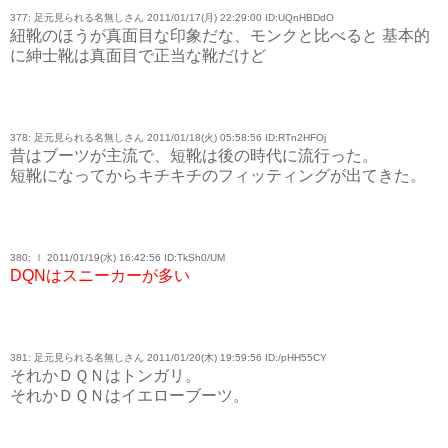
377: 足元見られる名無しさん 2011/01/17(月) 22:29:00 ID:UQnHBDdO
紐靴のほうが真面目な印象だな、モンクと比べると 基本的
に紳士靴は真面目で正当な靴だけど
378: 足元見られる名無しさん 2011/01/18(火) 05:58:56 ID:RTn2HFOj
昔はブーツが主流で、短靴は後の時代に流行った。
短靴になってからキチキチのフィッティングが出てきた。
380: ｌ 2011/01/19(水) 16:42:56 ID:TkSh0/UM
DQNはスニーカーが多い
381: 足元見られる名無しさん 2011/01/20(木) 19:59:56 ID:/pHH55CY
それかＤＱＮはトンガリ。
それかＤＱＮはイエローブーツ。