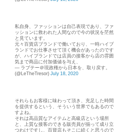
私自身、ファッションは自己表現であり、ファ
ッションに救われた人間なので今の状況を茫然
と見ています。
元々百貨店ブランドで働いており、一時ハイブ
ランドでお仕事させて頂く機会があったのです
が、ハイブランドでは店員の接客から店の雰囲
気まで商品に付加価値を与え、
— ラブテー＠現政権から日本を、取り戻す。
(@LeTheTresor)
July 18, 2020
それらもお客様に味わって頂き、充足した時間
を提供するという、そういう世界でもあるので
すよね。
それは高品質なアイテムと高級店という場所
と、上質な接客のできる販売員が揃って成り立
つわけですし、百貨店もそこに続くと思うので