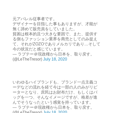
元アパレル従事者です。
デザイナーを目指した事もありますが、才能が
無く諦めて販売員をしていました。
貧困は根本的且つ大きな要因で、また、提供す
る側もファッション業界を商売としてのみ捉え
て、それがZOZOでありメルカリであり…そして
今の状況だと感じています。
— ラブテー＠現政権から日本を、取り戻す。
(@LeTheTresor)
July 18, 2020
いわゆるハイブランドも、ブランド一点主義コ
ーデなどの流れを経て今は一部の人のみがリピ
ーターとなり、庶民はお財布だけ、もしくはバ
ッグを一つ、そんなイメージですが、格差が進
んでそうなったという感覚を持っています。
— ラブテー＠現政権から日本を、取り戻す。
(@LeTheTresor)
July 18, 2020