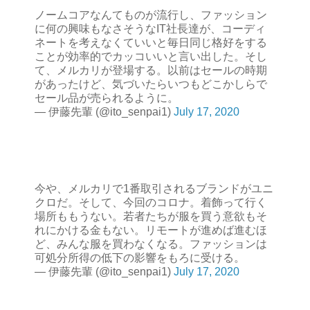
ノームコアなんてものが流行し、ファッション
に何の興味もなさそうなIT社長達が、コーディ
ネートを考えなくていいと毎日同じ格好をする
ことが効率的でカッコいいと言い出した。そし
て、メルカリが登場する。以前はセールの時期
があったけど、気づいたらいつもどこかしらで
セール品が売られるように。
— 伊藤先輩 (@ito_senpai1)
July 17, 2020
今や、メルカリで1番取引されるブランドがユニ
クロだ。そして、今回のコロナ。着飾って行く
場所ももうない。若者たちが服を買う意欲もそ
れにかける金もない。リモートが進めば進むほ
ど、みんな服を買わなくなる。ファッションは
可処分所得の低下の影響をもろに受ける。
— 伊藤先輩 (@ito_senpai1)
July 17, 2020