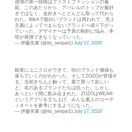
崩壊の第一段階はファストファッションの蔓
延。このあたりから、アパレルのトップが服好
きではなく、金好きへとどんどん取って代わら
れた。M&Aで面白いブランドは買われて、売上
主義によってつまらないブランドへ成り下がっ
ていった。デザイナーは予算の制約に悩み、本
領が発揮できなくなっていった。
— 伊藤先輩 (@ito_senpai1)
July 17, 2020
銀座にユニクロができて、街のブランド価値も
落ちていくのがわかった。そしてZOZOが登場す
る。当初きちんと触って、着て買って欲しい
と、名のあるブランドたちは抗った。しかし、
あっという間に飲み込まれた。ZOZOはWEAR
というアプリを立ち上げ、みんな素人のコーデ
ィネートを参考にするようになった。
— 伊藤先輩 (@ito_senpai1)
July 17, 2020