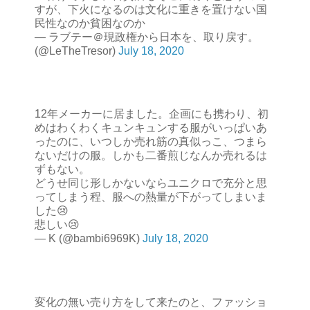
すが、下火になるのは文化に重きを置けない国
民性なのか貧困なのか
— ラブテー＠現政権から日本を、取り戻す。
(@LeTheTresor)
July 18, 2020
12年メーカーに居ました。企画にも携わり、初
めはわくわくキュンキュンする服がいっぱいあ
ったのに、いつしか売れ筋の真似っこ、つまら
ないだけの服。しかも二番煎じなんか売れるは
ずもない。
どうせ同じ形しかないならユニクロで充分と思
ってしまう程、服への熱量が下がってしまいま
した😢
悲しい😢
— K (@bambi6969K)
July 18, 2020
変化の無い売り方をして来たのと、ファッショ