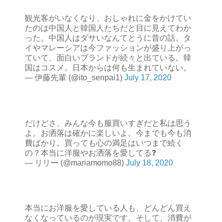
観光客がいなくなり、おしゃれに金をかけてい
たのは中国人と韓国人たちだと目に見えてわか
った。中国人はダサいなんてとうに昔の話。タ
イやマレーシアは今ファッションが盛り上がっ
ていて、面白いブランドが続々と出ている。韓
国はコスメ。日本からは何も生まれていない。
— 伊藤先輩 (@ito_senpai1)
July 17, 2020
だけどさ、みんな今も服買いすぎだと私は思う
よ。お洒落は確かに楽しいよ。今までも今も消
費ばかり。買っても心の満足はいつまで続く
の？本当に洋服やお洒落を愛してる❓
— リリー (@mariamomo88)
July 18, 2020
本当にお洋服を愛している人も、どんどん買え
なくなっているのが現実です。そして、消費が