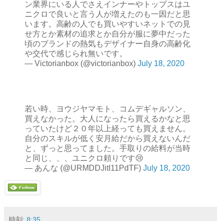
ン業界にいる人でさえインナーやトップスはユ
ニクロで良いと言う人が増えたのも一因だと思
います。高齢の人でも買いやすいネットでの見
せ方とか素材の追求とか自分が服に夢中だった
頃のブランドの熱気もデザイナー自身の高齢化
や交代で感じられ無いです。
— Victorianbox (@victorianbox)
July 18, 2020
若い時、ヨウジヤマモト、コムデギャルソン、
買えなかった。大人になったら買えるかなと思
っていたけど２０年以上経っても買えません。
自分のスキルが低く安月給だから買えないんだ
と、ずっと思ってました。手取りの給料が当時
と同じ、、、ユニクロ頼りです😢
— あんな (@URMDDJitI11PdTF)
July 18, 2020
時刻:
8:35