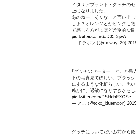
イタリアブランド・グッチのセ
止になりました。
あのねー、そんなこと言い出し
しょ？オレンジとかピンクも危
て感じる方がよほど差別的な目
pic.twitter.com/6cD95fSjwA
— ドラボン (@runway_30)
20
｢グッチのセーター、どこが黒
下の写真見てほしい。ブラック
にするような化粧らしい。黒い
確かに、過敏になりすぎかもし
pic.twitter.com/DSHdbEXCSe
— とこ (@toko_bluemoon)
20
グッチについてだいぶ前から微