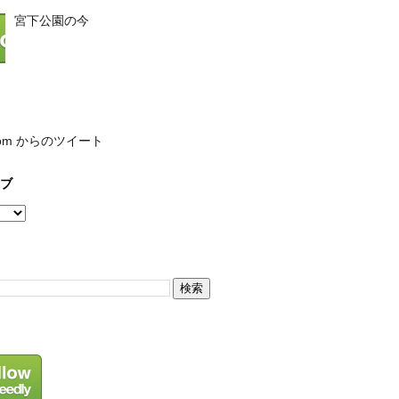
宮下公園の今
com からのツイート
ブ