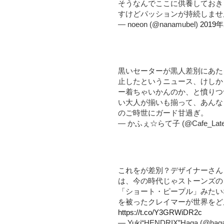
そうなんでここに供養しておき
すけどパッションが持続しま
— noeon (@nanamubel)
2019
黒いセーターが黒人差別にあた
止したというニュース、けしか
ー着ちゃいかんのか、と憤りつ
い大人が揃いも揃って、あんな
のご時世にガード甘過ぎ。
— かふぇ☆らて子 (@Cafe_Lat
これをが差別？デザイナーさん
は、今の時代じゃストーンズの「B
「ショート・ピープル」みたい
を被ったクレイマーが世界をど
https://t.co/Y3GRWiDR2c
— Yuki“HENDRIX”Haga (@haga