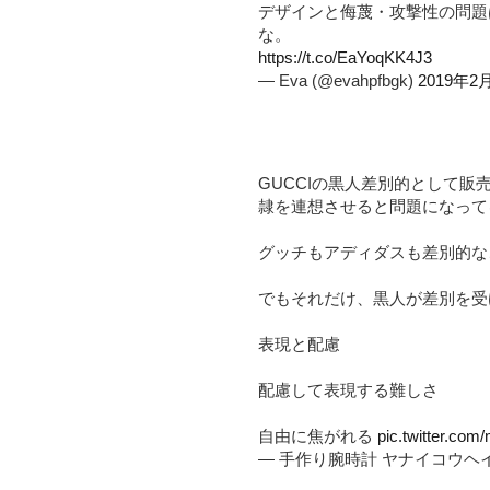
デザインと侮蔑・攻撃性の問題
な。
https://t.co/EaYoqKK4J3
— Eva (@evahpfbgk)
2019年2
GUCCIの黒人差別的として販売
隷を連想させると問題になって
グッチもアディダスも差別的な
でもそれだけ、黒人が差別を受
表現と配慮
配慮して表現する難しさ
自由に焦がれる
pic.twitter.c
— 手作り腕時計 ヤナイコウヘイ (@