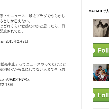
MARGOIで
停止のニュース、最近プラダでやらかし
るとしか思えない。
はどれくらい敏感なのかと思ったら、日
配慮されてた。
ai)
2019年2月7日
別で販売中止」ってニュースやってたけどど
差別騒ぐから気にしてない人までそう思
er.com/JFdOTH7F1x
9年2月8日