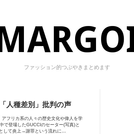
MARGO
ファッション的つぶやきまとめます
「人種差別」批判の声
、アフリカ系の人々の歴史文化や偉人を学
で登場したGUCCIのセーター(写真)と
的だとして炎上→謝罪という流れに…