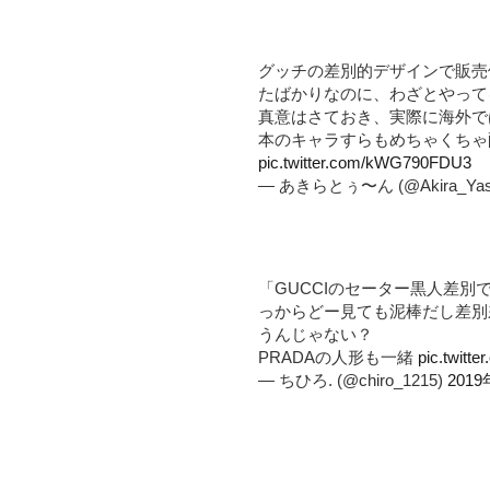
グッチの差別的デザインで販売
たばかりなのに、わざとやって
真意はさておき、実際に海外で
本のキャラすらもめちゃくちゃ
pic.twitter.com/kWG790FDU3
— あきらとぅ〜ん (@Akira_Yas
「GUCCIのセーター黒人差
っからどー見ても泥棒だし差別
うんじゃない？
PRADAの人形も一緒
pic.twitt
— ちひろ. (@chiro_1215)
201