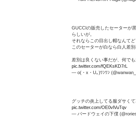
GUCCIの販売したセーター
らしいが。
それならこの目出し帽なんてど
このセーターが白なら白人差別
差別は良くない事だが、何でも
pic.twitter.com/fQEKsKD7rL
— o(・x・U｡)ﾜﾝﾜﾝ (@wanwan_
グッチの炎上してる服ダサくて
pic.twitter.com/OE0vlVuTqv
— バードウェイの下僕 (@roriesu