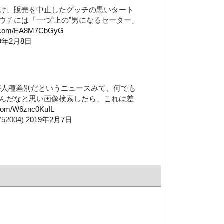
け、販売を中止したグッチの黒いタート
ウチには「一つ“上の”男になるセーター」
er.com/EA8M7CbGyG
19年2月8日
ーが人種差別だというニュースみて、何でも
んだなと思い画像検索したら、これは差
r.com/W6znc0KuIL
52004)
2019年2月7日