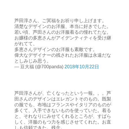
芦田淳さん、ご冥福をお祈り申し上げます。
清楚なデザインのお洋服、本当に好きでした。
若い頃、芦田さんのお洋服着るの憧れてたな。
お嬢様の多恵さんがアイデンティティを受け継
がれてて、
多恵さんデザインのお洋服も素敵です。
偉大なデザイナーの残されたお洋服は永遠だな
としみじみ思う。
— 豆大福 (@700panda)
2018年10月22日
芦田淳さんが、亡くなったという一報。。。芦
田さんのデザインはエレガントそのもの。既製
の服でも、布地はフランスやイタリアのものが
多くて、入手できないものを使っていた。着る
と、それなりにみせてくれるところが、すばら
しく、洋服のもつ力を感じさせてくれた。お直
しも信頼できた。残念。