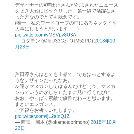
デザイナーの#芦田淳さんが死去されたニュース
を聴き大変にビックリした。第一線で活躍なさ
った方なのでとても残念です。
(唯一、私のワードロープの中にあるネクタイを
大事にしようと思います。。)
pic.twitter.com/vMSVpv8U3A
— コダチン (@fdU33GzTOJM52PD)
2018年10
月23日
芦田淳さんはとても上品で、でもはっとするよ
うなデザインだったなあ。
友達がマヌカンしてはるんだけど（今、マヌカ
ンっていうのかしら）たまに見に行くたびに、
おお、やっぱり素敵で優雅だわ～と思います。
まさにエレガンス。
ご冥福をお祈りいたします。
pic.twitter.com/fjL2aInQ1Z
— 西陣 岡本 (@okamotoorimono)
2018年10月
22日