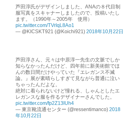
芦田淳氏がデザインしました、ANAの８代目制
服写真をスキャナーしましたので、投稿いたし
ます。（1990年～2005年 使用）
pic.twitter.com/TVrIqL8Ao1
— @KICSKT921 (@Koichi921)
2018年10月22日
芦田淳さん、元々は中原淳一先生の文脈でしか
知らなかったんだけど、四年前に新美術館でほ
んの数日間だけやっていた『エレガンス不滅
論。』展が素晴らしすぎて見ながら普通に泣い
ちゃったんだよな。
絶対に着られないけど憧れる、しゃんとしたエ
レガンスな服を作るデザイナーさんでした。
pic.twitter.com/fp2Z13IUh4
— 東京靴流通センター (@ressentimanco)
2018
年10月22日