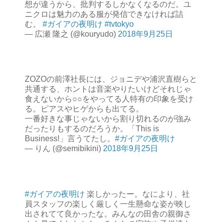
想が違うから、批判するしかなくなるのだ。ユ
ニクロは魅力のある服が発信できなければ詰
む。
#ガイアの夜明け
#tvtokyo
— 広瀬 隆之 (@kouryudo)
2018年9月25日
ZOZOの前澤社長には、ジョニデや浦沢直樹らと
共通する、ホントは音楽やりたいけどそれじゃ
食えないから○○をやってる人特有の印象を受け
る。ピアスやヒゲからも出てる。
一番好きな事じゃないから割り切れるのが強み
だったりもするのだろうか。「This is
Business!」言うてたし。
#ガイアの夜明け
— りん (@semibikini)
2018年9月25日
#ガイアの夜明け
楽しかったー。なにより、社
員スタッフの楽しく厳しく一生懸命な姿が映し
出されてて良かったな。みんなの田舎の親御さ