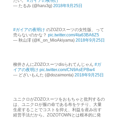
たい。
#ガイアの夜明け
— たるみ (@haru3g)
2018年9月25日
#ガイアの夜明け
のZOZOスーツの女性版、って
売らないのかな？
pic.twitter.com/4ta63BA6Z5
— 秋山澪 (@K_on_MioAkiyama)
2018年9月25日
柳井さんにZOZOスーツdisられてんじゃん
#ガ
イアの夜明け
pic.twitter.com/CN9AsEPBw4
— どざいもんた (@dozaimonta)
2018年9月25日
ユニクロがZOZOスーツをおもちゃと批判するの
は、ユニクロが服の命である布をケチり、大量
生産することでコストを抑え、利益を産み出す
経営手法だから。ZOZOTOWNとは根本的に発