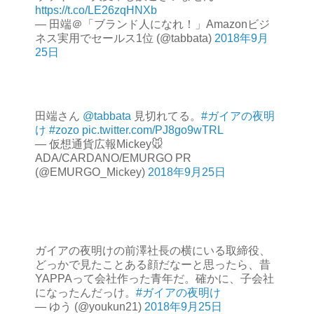
https://t.co/LE26zqHNXb
— 田端＠「ブランド人になれ！」Amazonビジ
ネス実用でセールス1位 (@tabbata)
2018年9月
25日
田端さん
@tabbata
見切れてる。
#ガイアの夜明
け
#zozo
pic.twitter.com/PJ8go9wTRL
— 仮想通貨広報Mickey🐭
ADA/CARDANO/EMURGO PR
(@EMURGO_Mickey)
2018年9月25日
ガイアの夜明けの前澤社長の横にいる取締役、
どっかで見たことある顔だなーと思ったら、昔
YAPPAって会社作った青年だ。確かに、子会社
になったんだっけ。
#ガイアの夜明け
— ゆう (@youkun21)
2018年9月25日