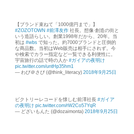
【ブランド束ねて「1000億円まで」】
#ZOZOTOWN
#前澤友作
社長。想像·創造の街と
いう造語らしい。創業1998年だから、20年。当
初は
#wbs
で知った。約7000ブランドと圧倒的
な商品数。当初はWeb販売は相手にされず。今
や検索でカラー指定など一覧できる利便性に。
宇宙旅行の話で時の人か
#ガイアの夜明け
pic.twitter.com/untHp35hm1
— わび＠さび (@think_literacy)
2018年9月25日
ビクトリーレコードを懐しむ前澤社長
#ガイア
の夜明け
pic.twitter.com/rW2Co57YqR
— どざいもんた (@dozaimonta)
2018年9月25日