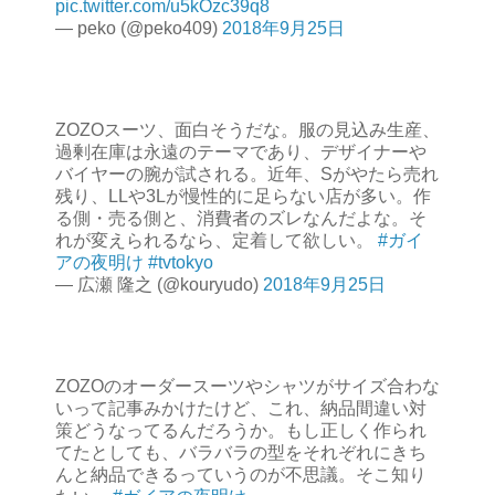
pic.twitter.com/u5kOzc39q8
— peko (@peko409)
2018年9月25日
ZOZOスーツ、面白そうだな。服の見込み生産、
過剰在庫は永遠のテーマであり、デザイナーや
バイヤーの腕が試される。近年、Sがやたら売れ
残り、LLや3Lが慢性的に足らない店が多い。作
る側・売る側と、消費者のズレなんだよな。そ
れが変えられるなら、定着して欲しい。
#ガイ
アの夜明け
#tvtokyo
— 広瀬 隆之 (@kouryudo)
2018年9月25日
ZOZOのオーダースーツやシャツがサイズ合わな
いって記事みかけたけど、これ、納品間違い対
策どうなってるんだろうか。もし正しく作られ
てたとしても、バラバラの型をそれぞれにきち
んと納品できるっていうのが不思議。そこ知り