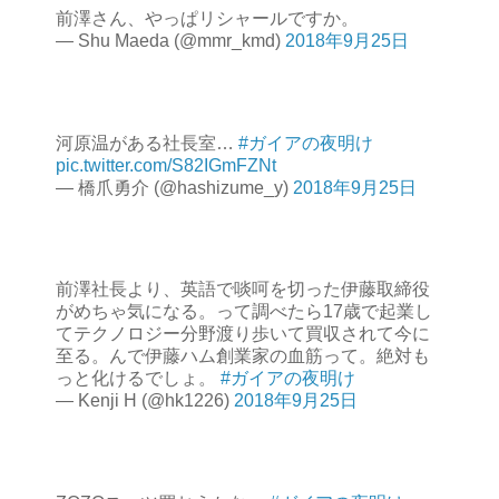
前澤さん、やっぱリシャールですか。
— Shu Maeda (@mmr_kmd)
2018年9月25日
河原温がある社長室…
#ガイアの夜明け
pic.twitter.com/S82IGmFZNt
— 橋爪勇介 (@hashizume_y)
2018年9月25日
前澤社長より、英語で啖呵を切った伊藤取締役
がめちゃ気になる。って調べたら17歳で起業し
てテクノロジー分野渡り歩いて買収されて今に
至る。んで伊藤ハム創業家の血筋って。絶対も
っと化けるでしょ。
#ガイアの夜明け
— Kenji H (@hk1226)
2018年9月25日