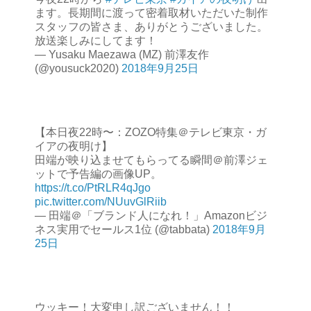
ます。長期間に渡って密着取材いただいた制作
スタッフの皆さま、ありがとうございました。
放送楽しみにしてます！
— Yusaku Maezawa (MZ) 前澤友作
(@yousuck2020)
2018年9月25日
【本日夜22時〜：ZOZO特集＠テレビ東京・ガ
イアの夜明け】
田端が映り込ませてもらってる瞬間＠前澤ジェ
ットで予告編の画像UP。
https://t.co/PtRLR4qJgo
pic.twitter.com/NUuvGlRiib
— 田端＠「ブランド人になれ！」Amazonビジ
ネス実用でセールス1位 (@tabbata)
2018年9月
25日
ウッキー！大変申し訳ございません！！