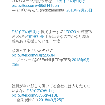
ZOZOスーツ買おうかな…
#ガイアの夜明け
pic.twitter.com/w66dH4Tqbn
— どざいもんた (@dozaimonta)
2018年9月25日
#ガイアの夜明け
観てまーす💕
#ZOZO
の野望🚀
🎉🌝🌝🌝
#前澤社長
千葉出身なのでかなり親近
感もあり応援していまーす😙
頑張って下さい🎉💕🎉💕
pic.twitter.com/9JIjx2J53N
— ジェシー (@06EmNLjLTPrp7E5)
2018年9月
25日
社員が辛い顔して働いてる会社には入りたくな
いよな…
#ガイアの夜明け
pic.twitter.com/Sv66qVe1BB
— 金艮 (@isft_)
2018年9月25日