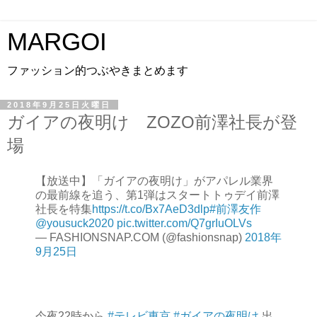
MARGOI
ファッション的つぶやきまとめます
2018年9月25日火曜日
ガイアの夜明け ZOZO前澤社長が登
場
【放送中】「ガイアの夜明け」がアパレル業界
の最前線を追う、第1弾はスタートトゥデイ前澤
社長を特集
https://t.co/Bx7AeD3dlp
#前澤友作
@yousuck2020
pic.twitter.com/Q7grIuOLVs
— FASHIONSNAP.COM (@fashionsnap)
2018年
9月25日
今夜22時から
#テレビ東京
#ガイアの夜明け
出