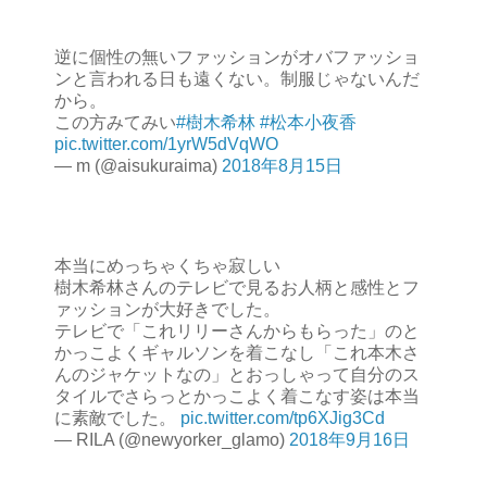
逆に個性の無いファッションがオバファッショ
ンと言われる日も遠くない。制服じゃないんだ
から。
この方みてみい
#樹木希林
#松本小夜香
pic.twitter.com/1yrW5dVqWO
— m (@aisukuraima)
2018年8月15日
本当にめっちゃくちゃ寂しい
樹木希林さんのテレビで見るお人柄と感性とフ
ァッションが大好きでした。
テレビで「これリリーさんからもらった」のと
かっこよくギャルソンを着こなし「これ本木さ
んのジャケットなの」とおっしゃって自分のス
タイルでさらっとかっこよく着こなす姿は本当
に素敵でした。
pic.twitter.com/tp6XJig3Cd
— RILA (@newyorker_glamo)
2018年9月16日