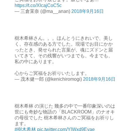
https://t.co/XlcajCoC5c
— 三倉茉奈 (@ma__anan)
2018年9月16日
樹木希林さん。。。ほんとうにきれいで、美し
く、存在感のある方でした。現場でお目にかか
ったとき、発せられた言葉が、魂にズドンと届
いてきて、その残響がいつまでも、今までも、
私の中にあります。
心からご冥福をお祈りいたします。
— 茂木健一郎 (@kenichiromogi)
2018年9月16日
樹木希林 の演じた 幾多の中で一番印象深いのは
世にも奇妙な物語の「BLACKROOM」のナオキ
の母役でした 樹木希林さんのご冥福をお祈りし
ます。
#樹木希林
pic.twitter.com/YlWxd9Eyae