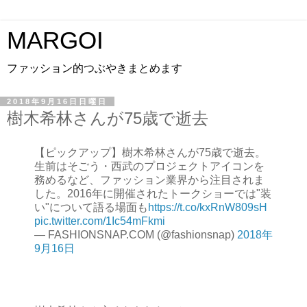
MARGOI
ファッション的つぶやきまとめます
2018年9月16日日曜日
樹木希林さんが75歳で逝去
【ピックアップ】樹木希林さんが75歳で逝去。
生前はそごう・西武のプロジェクトアイコンを
務めるなど、ファッション業界から注目されま
した。2016年に開催されたトークショーでは"装
い"について語る場面も
https://t.co/kxRnW809sH
pic.twitter.com/1Ic54mFkmi
— FASHIONSNAP.COM (@fashionsnap)
2018年
9月16日