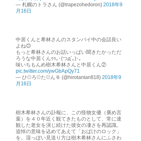
— 札幌のトラさん (@trapezohedoron)
2018年9
月16日
中居くんと希林さんのスタンバイ中の会話良い
よね😊
もっと希林さんのお話いっぱい聞きたかっただ
ろうな中居くんｩｩ｡･(つд`｡)･｡
味いちもんめ樹木希林さんと中居くん②
pic.twitter.com/ywGbApQy71
— ひ⚾️ろ⚾️た⚾️ん📎 (@hirotantan818)
2018年9
月16日
樹木希林さんの訃報に、この怪物女優（褒め言
葉）を４０年近く観てきたものとして、常に達
観した老女を演じ続けた彼女の凄さを再認識。
追悼の意味を込めてあえて「おばけのロック」
を。湿っぽい見送り方は樹木希林さんにふさわ