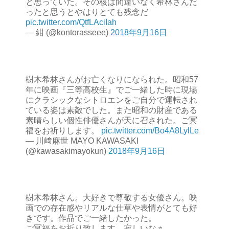
と思っていた。その核は間違いなく希林さんだ
ったと思うとやはりとても残念だ
pic.twitter.com/QtfLAciIah
— 紺 (@kontorasseee)
2018年9月16日
樹木希林さんがお亡くなりになられた。昭和57
年に映画『三等高校生』でご一緒した時に現場
にクラシックなシトロエンをご自分で運転され
ている姿は素敵でした。また昭和の財産である
素晴らしい個性俳優さんが天に召された。ご冥
福をお祈りします。
pic.twitter.com/Bo4A8LylLe
— 川﨑麻世 MAYO KAWASAKI
(@kawasakimayokun)
2018年9月16日
樹木希林さん。大好きで尊敬する女優さん。映
画での存在感やリアルな仕草や表情がとても好
きです。作品でご一緒したかった。
ご冥福をお祈り致します。寂しいなぁ…