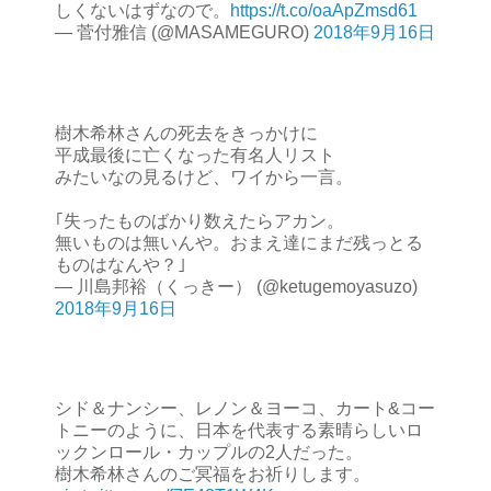
しくないはずなので。
https://t.co/oaApZmsd61
— 菅付雅信 (@MASAMEGURO)
2018年9月16日
樹木希林さんの死去をきっかけに
平成最後に亡くなった有名人リスト
みたいなの見るけど、ワイから一言。
｢失ったものばかり数えたらアカン。
無いものは無いんや。おまえ達にまだ残っとる
ものはなんや？｣
— 川島邦裕（くっきー） (@ketugemoyasuzo)
2018年9月16日
シド＆ナンシー、レノン＆ヨーコ、カート&コー
トニーのように、日本を代表する素晴らしいロ
ックンロール・カップルの2人だった。
樹木希林さんのご冥福をお祈りします。