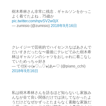
樹木希林さん非常に残念．ギャルソンをかっこ
よく着てたよね．75歳か
pic.twitter.com/npvSV2w0jX
— zumisio (@zumisio)
2018年9月16日
クレイジーで芸術的でハイセンスなばあさんで
だいすきだったな〜最後にテレビでみた樹木希
林はギャルソンのシャツをおしゃれに着こなし
ていためっちゃ好き
— て=͟͟͞͞=͟͟͞͞➸ゃ(๑♡⌓♡๑)あ➸♡ (@piano_cchi)
2018年9月16日
私は樹木希林さんを語るほど知らないし家族み
んなが全て良い関係だけでは決してなかったよ
うだけどなぜかずっとたまらなく素敵な家族だ