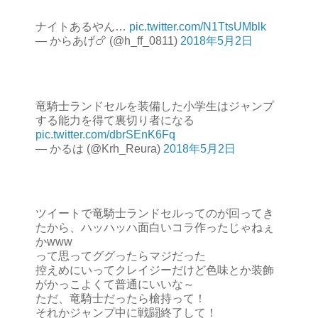
ナイトあるやん…
pic.twitter.com/N1TtsUMblk
— からあげ🍗 (@h_ff_0811)
2018年5月2日
竜騎士ランドセルを装備した小学生はジャンプ
する能力を得て裏切り者になる
pic.twitter.com/dbrSEnK6Fq
— かるは (@Krh_Reura)
2018年5月2日
ツイートで竜騎士ランドセルってのが回ってき
たから、ハッハッハ面白いコラ作ったじゃねぇ
かwww
って思ってググったらマジだった
控えめにいってクレイジーだけど色味とか装飾
がかっこよくて普通にいいな～
ただ、竜騎士だったら槍持って！
それかジャンプ中に戦闘終了して！