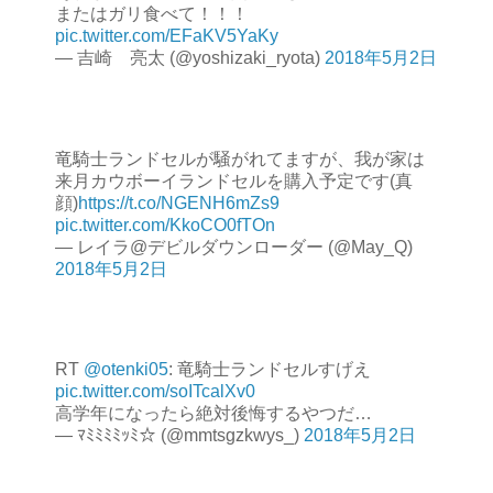
またはガリ食べて！！！
pic.twitter.com/EFaKV5YaKy
— 吉崎 亮太 (@yoshizaki_ryota)
2018年5月2日
竜騎士ランドセルが騒がれてますが、我が家は
来月カウボーイランドセルを購入予定です(真
顔)
https://t.co/NGENH6mZs9
pic.twitter.com/KkoCO0fTOn
— レイラ@デビルダウンローダー (@May_Q)
2018年5月2日
RT
@otenki05
: 竜騎士ランドセルすげえ
pic.twitter.com/soITcalXv0
高学年になったら絶対後悔するやつだ…
— ﾏﾐﾐﾐﾐｯﾐ☆ (@mmtsgzkwys_)
2018年5月2日