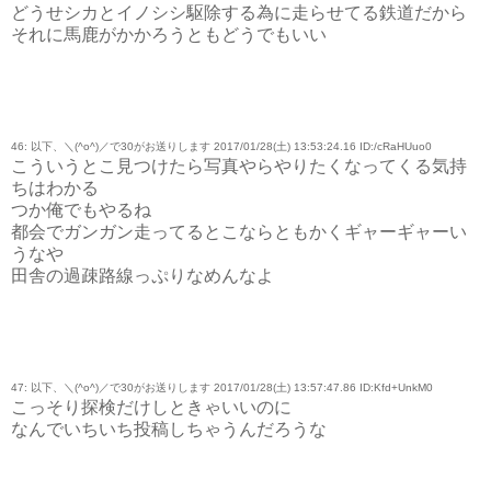
どうせシカとイノシシ駆除する為に走らせてる鉄道だから
それに馬鹿がかかろうともどうでもいい
46: 以下、＼(^o^)／で30がお送りします 2017/01/28(土) 13:53:24.16 ID:/cRaHUuo0
こういうとこ見つけたら写真やらやりたくなってくる気持
ちはわかる
つか俺でもやるね
都会でガンガン走ってるとこならともかくギャーギャーい
うなや
田舎の過疎路線っぷりなめんなよ
47: 以下、＼(^o^)／で30がお送りします 2017/01/28(土) 13:57:47.86 ID:Kfd+UnkM0
こっそり探検だけしときゃいいのに
なんでいちいち投稿しちゃうんだろうな