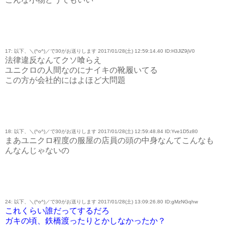
17: 以下、＼(^o^)／で30がお送りします 2017/01/28(土) 12:59:14.40 ID:H3JlZ9jV0
法律違反なんてクソ喰らえ
ユニクロの人間なのにナイキの靴履いてる
この方が会社的にはよほど大問題
18: 以下、＼(^o^)／で30がお送りします 2017/01/28(土) 12:59:48.84 ID:Yve1D5z80
まあユニクロ程度の服屋の店員の頭の中身なんてこんなも
んなんじゃないの
24: 以下、＼(^o^)／で30がお送りします 2017/01/28(土) 13:09:26.80 ID:gMzNGqhw
これくらい誰だってするだろ
ガキの頃、鉄橋渡ったりとかしなかったか？