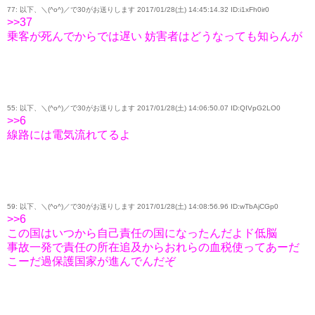
77: 以下、＼(^o^)／で30がお送りします 2017/01/28(土) 14:45:14.32 ID:i1xFh0ir0
>>37
乗客が死んでからでは遅い 妨害者はどうなっても知らんが
55: 以下、＼(^o^)／で30がお送りします 2017/01/28(土) 14:06:50.07 ID:QIVpG2LO0
>>6
線路には電気流れてるよ
59: 以下、＼(^o^)／で30がお送りします 2017/01/28(土) 14:08:56.96 ID:wTbAjCGp0
>>6
この国はいつから自己責任の国になったんだよド低脳
事故一発で責任の所在追及からおれらの血税使ってあーだ
こーだ過保護国家が進んでんだぞ