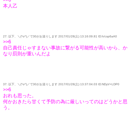
本人乙
27: 以下、＼(^o^)／で30がお送りします 2017/01/28(土) 13:16:09.81 ID:h/csp6aA0
>>6
自己責任じゃすまない事故に繋がる可能性が高いから、か
なり罰則が重いんだよ
37: 以下、＼(^o^)／で30がお送りします 2017/01/28(土) 13:37:04.03 ID:NDyV+LDP0
>>6
おれも思った。
何かおきたら甘くて予防の為に厳しいってのはどうかと思
う。