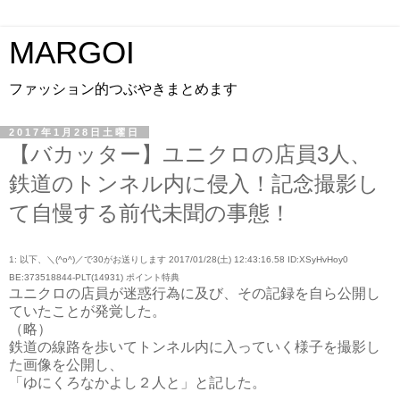
MARGOI
ファッション的つぶやきまとめます
2017年1月28日土曜日
【バカッター】ユニクロの店員3人、
鉄道のトンネル内に侵入！記念撮影し
て自慢する前代未聞の事態！
1: 以下、＼(^o^)／で30がお送りします 2017/01/28(土) 12:43:16.58 ID:XSyHvHoy0
BE:373518844-PLT(14931) ポイント特典
ユニクロの店員が迷惑行為に及び、その記録を自ら公開し
ていたことが発覚した。
（略）
鉄道の線路を歩いてトンネル内に入っていく様子を撮影し
た画像を公開し、
「ゆにくろなかよし２人と」と記した。