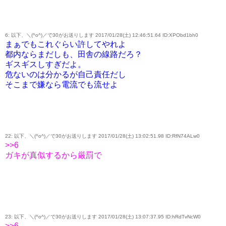
6: 以下、＼(^o^)／で30がお送りします 2017/01/28(土) 12:46:51.64 ID:XPObd1bh0
まぁでもこれぐらい許してやれよ
都内ならまだしも、田舎の線路だろ？
ギスギスしすぎだよ。
危ないのは分かるが自己責任だし
そこまで嫌なら電流でも流せよ
22: 以下、＼(^o^)／で30がお送りします 2017/01/28(土) 13:02:51.98 ID:RfN74ALw0
>>6
ガキが真似するから厳罰で
23: 以下、＼(^o^)／で30がお送りします 2017/01/28(土) 13:07:37.95 ID:hRdTvNcW0
>>6