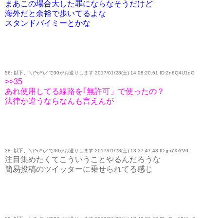
まあこの場合大した罪にならなそうだけど
海外だと余裕で歩いてるよな
スタンドバイミーとかな
56: 以下、＼(^o^)／で30がお送りします 2017/01/28(土) 14:08:20.61 ID:2n6Q4U1dO
>>35
あれ使用してる線路を｢無許可」で使ったの？
法律が違うならなんも言えんが
38: 以下、＼(^o^)／で30がお送りします 2017/01/28(土) 13:37:47.48 ID:jpr7XiYV0
注目集めたくてこういうことやるんだろうな
簡易投稿のツイッターに乗せられてる感じ