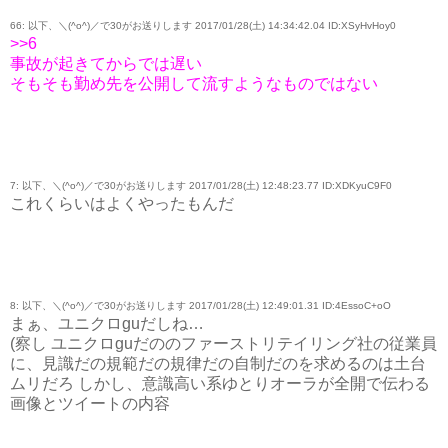
66: 以下、＼(^o^)／で30がお送りします 2017/01/28(土) 14:34:42.04 ID:XSyHvHoy0
>>6
事故が起きてからでは遅い
そもそも勤め先を公開して流すようなものではない
7: 以下、＼(^o^)／で30がお送りします 2017/01/28(土) 12:48:23.77 ID:XDKyuC9F0
これくらいはよくやったもんだ
8: 以下、＼(^o^)／で30がお送りします 2017/01/28(土) 12:49:01.31 ID:4EssoC+oO
まぁ、ユニクロguだしね…
(察し ユニクロguだののファーストリテイリング社の従業員
に、見識だの規範だの規律だの自制だのを求めるのは土台
ムリだろ しかし、意識高い系ゆとりオーラが全開で伝わる
画像とツイートの内容