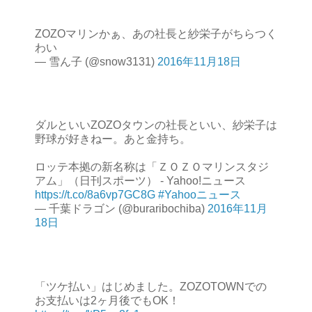
ZOZOマリンかぁ、あの社長と紗栄子がちらつく
わい
— 雪ん子 (@snow3131)
2016年11月18日
ダルといいZOZOタウンの社長といい、紗栄子は
野球が好きねー。あと金持ち。
ロッテ本拠の新名称は「ＺＯＺＯマリンスタジ
アム」（日刊スポーツ） - Yahoo!ニュース
https://t.co/8a6vp7GC8G
#Yahooニュース
— 千葉ドラゴン (@buraribochiba)
2016年11月
18日
「ツケ払い」はじめました。ZOZOTOWNでの
お支払いは2ヶ月後でもOK！