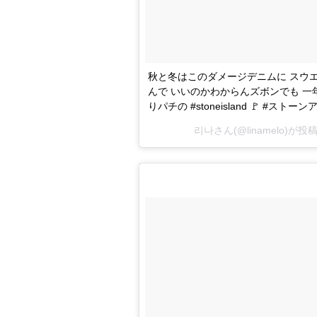
秋と冬はこのダメージデニムに スウエ
んで いいのかわからんズボンでも 一年
りパチの #stoneisland 🚩 #
리나さん(@linamelo)が投