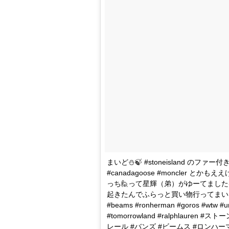
まいど⛄️🍃 #stoneisland のファー
#canadagoose #moncler
っち🙋って星輝（弟）がゆーてました😂🙌
起きたんでふらっと買い物行ってまいります
#beams #ronherman #goros #wtw #ur
#tomorrowland #ralphlaure
レール #バンズ #ビームス #ロンハー