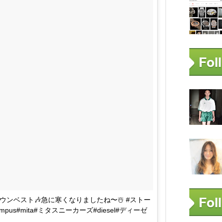
ンベスト🎶急に寒くなりましたね〜☃️ #ストー
#campus#mita#ミタスニーカーズ#diesel#ディーゼ