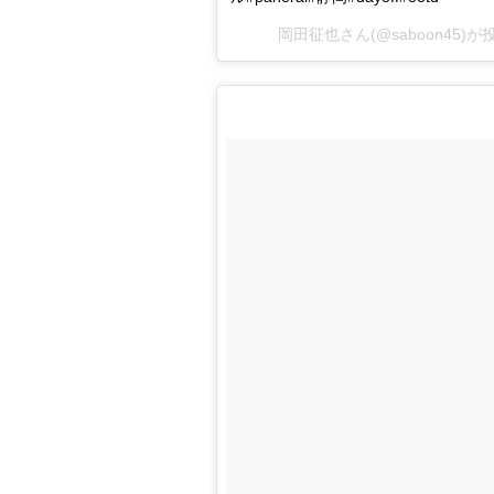
岡田征也さん(@saboon45)が