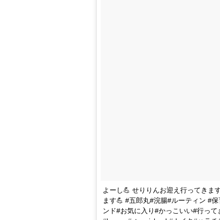
よーし💪 せりりんお迎え行ってきま
ます💪 #五郎丸#浣腸#ルーティン 
ンド#お気に入り#かっこいい#行ってきます