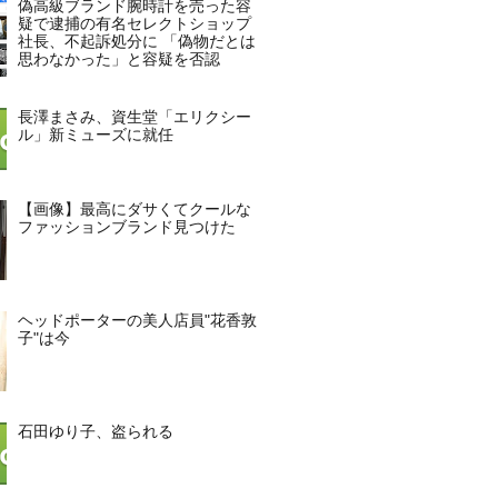
偽高級ブランド腕時計を売った容
疑で逮捕の有名セレクトショップ
社長、不起訴処分に 「偽物だとは
思わなかった」と容疑を否認
長澤まさみ、資生堂「エリクシー
ル」新ミューズに就任
【画像】最高にダサくてクールな
ファッションブランド見つけた
ヘッドポーターの美人店員"花香敦
子"は今
石田ゆり子、盗られる