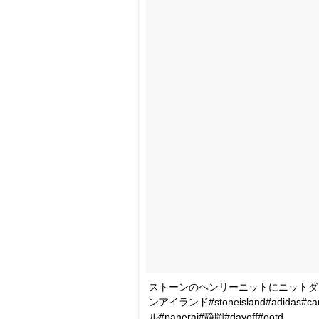
ストーンのヘンリーニットにニットダウ
ンアイランド#stoneisland#adidas
ル#panerai#静岡#dayoff#ootd