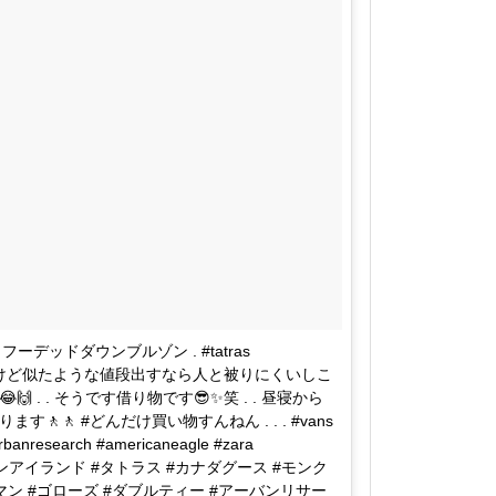
付きフーデッドダウンブルゾン . #tatras
 とかもええけど似たような値段出すなら人と被りにくいしこ
 . . そうです借り物です😎✨笑 . . 昼寝から
🚶 #どんだけ買い物すんねん . . . #vans
banresearch #americaneagle #zara
n #ストーンアイランド #タトラス #カナダグース #モンク
マン #ゴローズ #ダブルティー #アーバンリサー