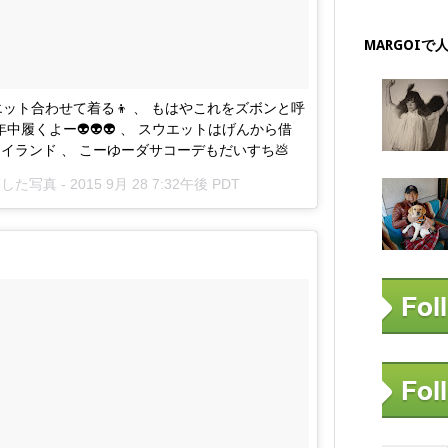
MARGOIで
ット合わせて着る👦 、 もはやこれをズボンと呼
中履くよー👽👽👽 、 スウエットはげんから借
ストーンアイランド 、 こーゆーダサコーデもだいすち💩
稿した写真 -
2015 9月 28 7:32午後 PDT