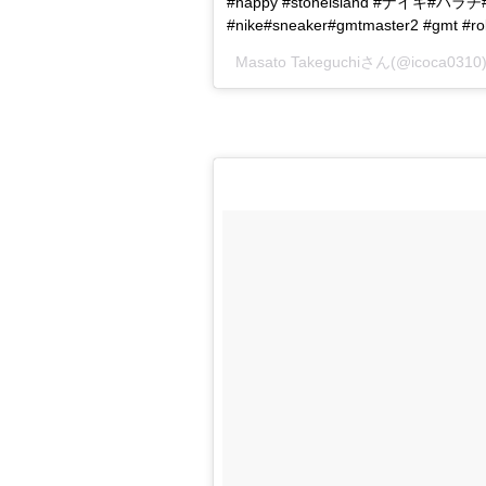
#happy #stoneisland #ナイキ
#nike#sneaker#gmtmaster2 #gmt 
Masato Takeguchiさん(@icoca0