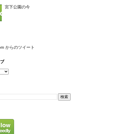
宮下公園の今
com からのツイート
ブ