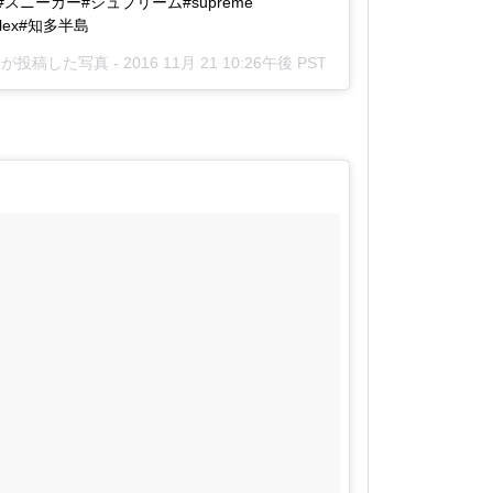
#ハラチ#スニーカー#シュプリーム#supreme
#rolex#知多半島
310)が投稿した写真 -
2016 11月 21 10:26午後 PST