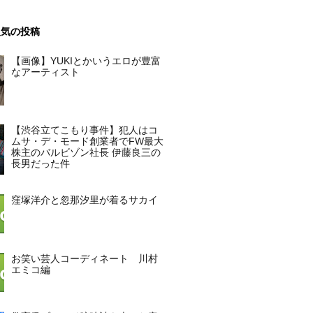
人気の投稿
【画像】YUKIとかいうエロが豊富
なアーティスト
【渋谷立てこもり事件】犯人はコ
ムサ・デ・モード創業者でFW最大
株主のバルビゾン社長 伊藤良三の
長男だった件
窪塚洋介と忽那汐里が着るサカイ
お笑い芸人コーディネート 川村
エミコ編