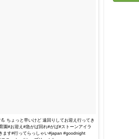
す💪 ちょっと早いけど 遠回りしてお迎え行ってき
#保育園#お迎え#急がば回れ#がば#ストーンアイラ
#行ってらっしゃい#japan #goodnight