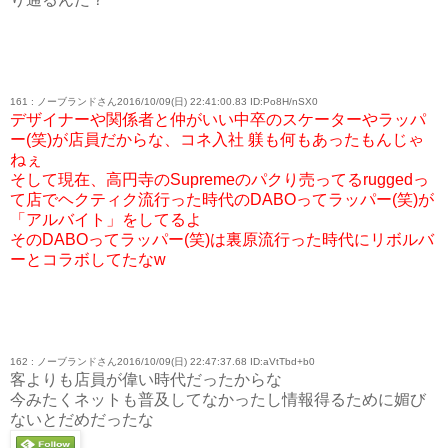
161 : ノーブランドさん2016/10/09(日) 22:41:00.83 ID:Po8H/nSX0
デザイナーや関係者と仲がいい中卒のスケーターやラッパ
ー(笑)が店員だからな、コネ入社 躾も何もあったもんじゃ
ねぇ
そして現在、高円寺のSupremeのパクり売ってるruggedっ
て店でヘクティク流行った時代のDABOってラッパー(笑)が
「アルバイト」をしてるよ
そのDABOってラッパー(笑)は裏原流行った時代にリボルバ
ーとコラボしてたなw
162 : ノーブランドさん2016/10/09(日) 22:47:37.68 ID:aVtTbd+b0
客よりも店員が偉い時代だったからな
今みたくネットも普及してなかったし情報得るために媚び
ないとだめだったな