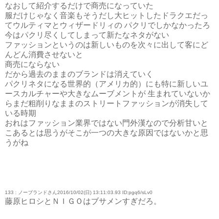
なおして紹介するだけで商売になっていた
服だけじゃなく音楽もそうだし大ヒットしたドラクエだっ
てウルティマとウィザードリィの パクリでしかなかったろ
今はパクリ尽くしてしまって新たなネタがない
ファッションというのは新しいものを次々に出して客にど
んどん消費させないと
商売にならない
だから過去のままのブランドは消えていく
パクリネタになる世界的（アメリカ的）にも特に新しいユ
ースカルチャーや大きなムーブメントが 生まれていないか
らまだ粗削りなままのストリートファッションが消失して
いる時期
おれはファッション業界ではない門外漢なので分析甘いと
こあるとは思うがそこが一つの大きな原因ではないかと思
うがね
133 : ノーブランドさん2016/10/02(日) 13:11:03.93 ID:pgq6/sLv0
藤原ヒロシとＮＩＧＯはブサメンすぎだろ。