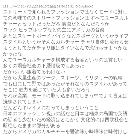
131 : ノーブランドさん2016/10/02(日) 08:54:59.41 ID:6ufx3kxX0
ストリートで見られるファッションではなくモードに対し
ての意味でのストリートファッションは すべてユースカル
チャーとセットだっただろ 裏腹だとなんだろうか
ロック ヒップホップなどの主にアメリカの音楽
あとはスケートボード バイクなどスポーツというかライフ
スタイルというかそんなカルチャー チャリ自体は流行らせ
ようとしてたがチャリ服はタイツなんで流行らせようがな
かったな
んでユースカルチャーを構成する若者というのは貧しい
多くの場合社会の下層階級でもあった
だからいい服着てるわけない
だから大量生産のワーク、スポーツ、ミリタリーの範疇
でも租にして野ではあったがそれなりのスタイルがあって
そこに 魅力を感じていた人も多いだろう
それが産業、モードに取り込まれてしまう中でよく言えば
洗練されてしまい
どんどんキレイメになってしまうということ
日本のファッション視点の話だと日本は極東の島国で英語
の話者も少ないため経済はともかく 文化的には西欧社会と
断絶したままの部分がある
だからアメリカのカルチャーを醤油味か味噌味に味付けし