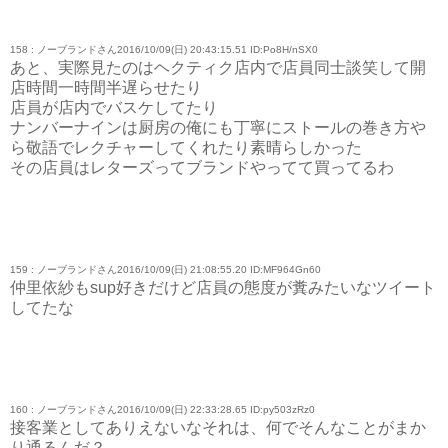
158 : ノーブランドさん2016/10/09(日) 20:43:15.51 ID:Po8H/nSX0
あと、実際見たのはヘクティク店内で店員同士談笑して開
店時間一時間半遅らせたり
店員が店内でバスケしてたり
ナンバーナインは厨房の俺にも丁寧にストールの巻き方や
ら敬語でレクチャーしてくれたり素晴らしかった
その店員はレターズってブランドやってて買ってるわ
159 : ノーブランドさん2016/10/09(日) 21:08:55.20 ID:MF964Gn60
仲里依紗もsup好きだけど店員の態度が糞みたいなツイート
してたな
160 : ノーブランドさん2016/10/09(日) 22:33:28.65 ID:py503zRz0
接客業としてありえないなそれは、何でそんなことがまか
り通るんだ？