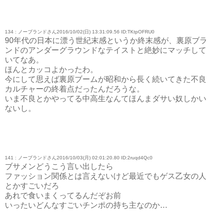
134 : ノーブランドさん2016/10/02(日) 13:31:09.56 ID:TKtpOFRU0
90年代の日本に漂う世紀末感というか終末感が、裏原ブラ
ンドのアンダーグラウンドなテイストと絶妙にマッチして
いてなあ。
ほんとカッコよかったわ。
今にして思えば裏原ブームが昭和から長く続いてきた不良
カルチャーの終着点だったんだろうな。
いま不良とかやってる中高生なんてほんまダサい奴しかい
ないし。
141 : ノーブランドさん2016/10/03(月) 02:01:20.80 ID:2ruqd4Qc0
ブサメンどうこう言い出したら
ファッション関係とは言えないけど最近でもゲス乙女の人
とかすごいだろ
あれで食いまくってるんだぞお前
いったいどんなすごいチンポの持ち主なのか…