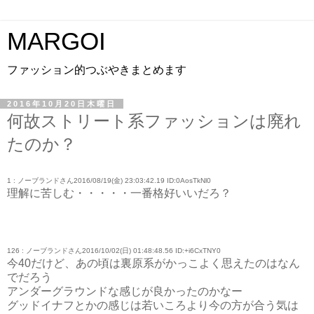
MARGOI
ファッション的つぶやきまとめます
2016年10月20日木曜日
何故ストリート系ファッションは廃れ
たのか？
1 : ノーブランドさん2016/08/19(金) 23:03:42.19 ID:0AosTkNl0
理解に苦しむ・・・・・一番格好いいだろ？
126 : ノーブランドさん2016/10/02(日) 01:48:48.56 ID:+i6CxTNY0
今40だけど、あの頃は裏原系がかっこよく思えたのはなん
でだろう
アンダーグラウンドな感じが良かったのかなー
グッドイナフとかの感じは若いころより今の方が合う気は