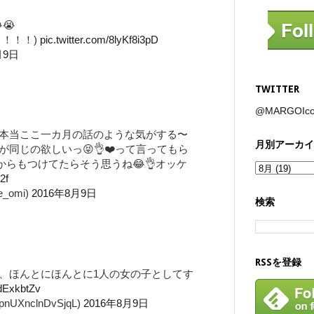
😭
よ！！！)
pic.twitter.com/8lyKf8i3pD
月9日
TWITTER
@MARGOI
本当ここ一カ月の話のような気がする〜
月別アーカイ
同じの欲しいっ😝👌❤️って言ってもら
らもつけてたらそう思うね😂👌オッケ
2f
_omi)
2016年8月9日
検索
RSSを登録
、ほんとにほんとに1人の女の子としてす
rdExkbtZv
nUXnclnDvSjqL)
2016年8月9日