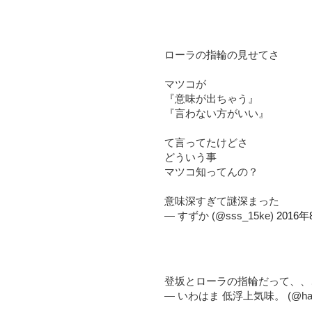
ローラの指輪の見せてさ
マツコが
『意味が出ちゃう』
『言わない方がいい』
て言ってたけどさ
どういう事
マツコ知ってんの？
意味深すぎて謎深まった
— すずか (@sss_15ke)
2016
登坂とローラの指輪だって、
— いわはま 低浮上気味。 (@happ