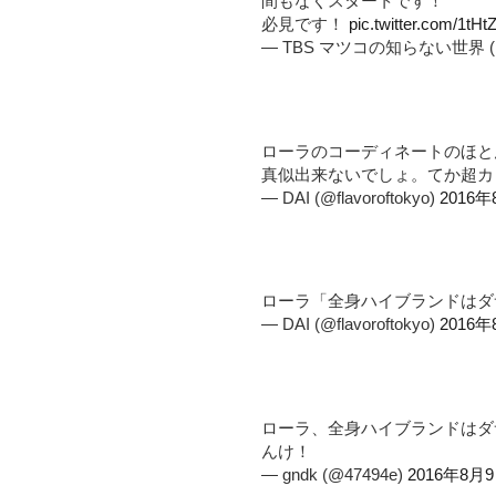
間もなくスタートです！
必見です！
pic.twitter.com/1tH
— TBS マツコの知らない世界 (@tb
ローラのコーディネートのほとん
真似出来ないでしょ。てか超カ
— DAI (@flavoroftokyo)
2016
ローラ「全身ハイブランドはダ
— DAI (@flavoroftokyo)
2016
ローラ、全身ハイブランドはダ
んけ！
— gndk (@47494e)
2016年8月