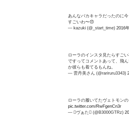
あんなバカキャラだったのに今
すごいわ〜😞
— kazuki (@_start_time)
2016
ローラのインスタ見たらすごい
ですってコメントあって、飛ん
か彼らも着てるもんね。
— 雲丹美さん (@rariruru3343)
ローラの履いてたヴェトモンの
pic.twitter.com/RwFgenCn3r
— ヴぁた (@B3000GTRz)
2