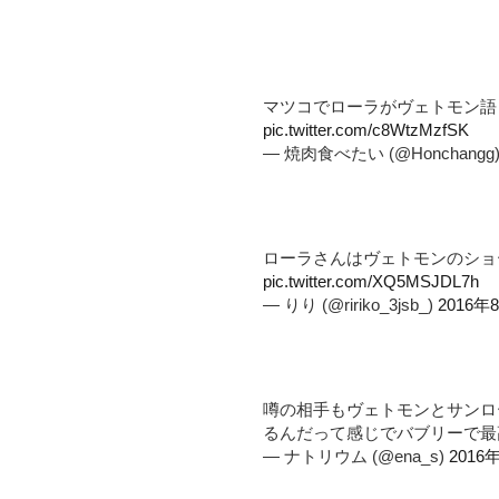
マツコでローラがヴェトモン語っ
pic.twitter.com/c8WtzMzfSK
— 焼肉食べたい (@Honchangg
ローラさんはヴェトモンのショ
pic.twitter.com/XQ5MSJDL7h
— りり (@ririko_3jsb_)
2016年
噂の相手もヴェトモンとサンロ
るんだって感じでバブリーで最
— ナトリウム (@ena_s)
2016