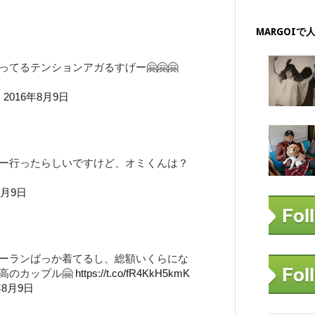
MARGOIで
てるテンションアガるすげー🤗🤗🤗
)
2016年8月9日
ー行ったらしいですけど、オミくんは？
8月9日
ーランばっか着てるし、総額いくらにな
高のカップル🤗
https://t.co/fR4KkH5kmK
年8月9日