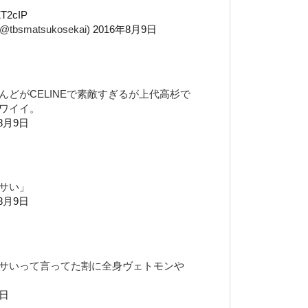
tZT2cIP
smatsukosekai)
2016年8月9日
どがCELINEで素敵すぎるが上代高杉で
ワイイ。
年8月9日
サい」
年8月9日
サいって言ってた割に全身ヴェトモンや
9日