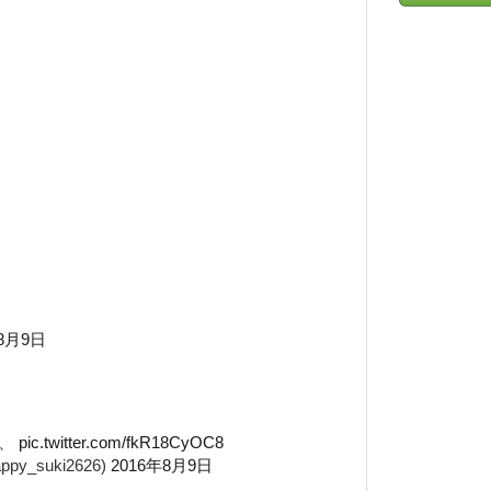
年8月9日
、、
pic.twitter.com/fkR18CyOC8
y_suki2626)
2016年8月9日