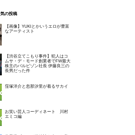
人気の投稿
【画像】YUKIとかいうエロが豊富
なアーティスト
【渋谷立てこもり事件】犯人はコ
ムサ・デ・モード創業者でFW最大
株主のバルビゾン社長 伊藤良三の
長男だった件
窪塚洋介と忽那汐里が着るサカイ
お笑い芸人コーディネート 川村
エミコ編