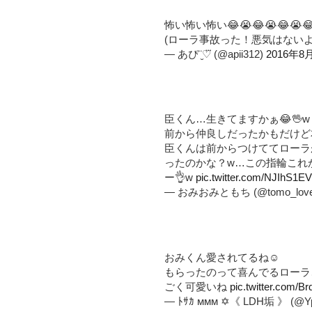
怖い怖い怖い😂😭😂😭😂😭
(ローラ事故った！悪気はない
— あぴ¨̮♡⃛ (@apii312)
2016年8
臣くん…生きてますかぁ😂🖖w
前から仲良しだったかもだけど
臣くんは前からつけててローラが
ったのかな？w…この指輪これか
ー👌w
pic.twitter.com/NJIhS1EV
— おみおみともち (@tomo_love
おみくん愛されてるね☺️
もらったのって喜んでるローラ
ごく可愛いね
pic.twitter.com/B
— ﾄｻｶ ммм ✡《 LDH垢 》 (@Yp