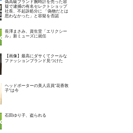
偽高級ブランド腕時計を売った容
疑で逮捕の有名セレクトショップ
社長、不起訴処分に 「偽物だとは
思わなかった」と容疑を否認
長澤まさみ、資生堂「エリクシー
ル」新ミューズに就任
【画像】最高にダサくてクールな
ファッションブランド見つけた
ヘッドポーターの美人店員"花香敦
子"は今
石田ゆり子、盗られる