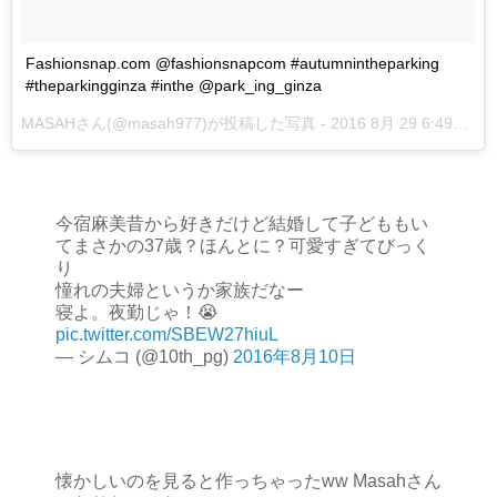
Fashionsnap.com @fashionsnapcom #autumnintheparking
#theparkingginza #inthe @park_ing_ginza
MASAHさん(@masah977)が投稿した写真 -
2016 8月 29 6:49午前 PDT
今宿麻美昔から好きだけど結婚して子どももい
てまさかの37歳？ほんとに？可愛すぎてびっく
り
憧れの夫婦というか家族だなー
寝よ。夜勤じゃ！😭
pic.twitter.com/SBEW27hiuL
— シムコ (@10th_pg)
2016年8月10日
懐かしいのを見ると作っちゃったww Masahさん