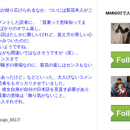
戦が繰り広げられるなか、ついには梨花本人がご
MARGOIで
ントした読者に、 「質素って意味知ってま
とばかりのオウム返し。
本語はたしかに難しいけれど、捉え方が美しい心
かみついたのだ。
ないようですね。
ながち間違いではなさそうですが（笑）。
インスタで
が騒ぎの発端なのに、梨花の返しはセンスもない
はあったけど』などといった、大人げないコメン
読者をもガッカリさせていました。
 彼女自身が自分の日本語を見直す必要があり
質素の意味は「飾り気がないこと。
は人それぞれ。
/asajo_6617/