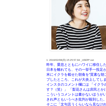
1: 2016/02/08(月) 15:25:57.94 _USER*.net
昨年、愛息とともにハワイに移住し
日本を離れても、その一挙手一投足が
米にイクラを載せた朝食を“質素な朝
プしたところ、これが大炎上してし
インスタのコメント欄には 「イクラ
す？（笑）」 「梨花さんは庶民とか
こういうコメントは書かないほうがい
きれ声ともいうべき批判が殺到した
そこに「文句言うくらいなら見なけ