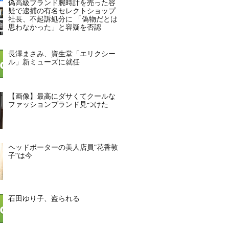
偽高級ブランド腕時計を売った容
疑で逮捕の有名セレクトショップ
社長、不起訴処分に 「偽物だとは
思わなかった」と容疑を否認
長澤まさみ、資生堂「エリクシー
ル」新ミューズに就任
【画像】最高にダサくてクールな
ファッションブランド見つけた
ヘッドポーターの美人店員"花香敦
子"は今
石田ゆり子、盗られる