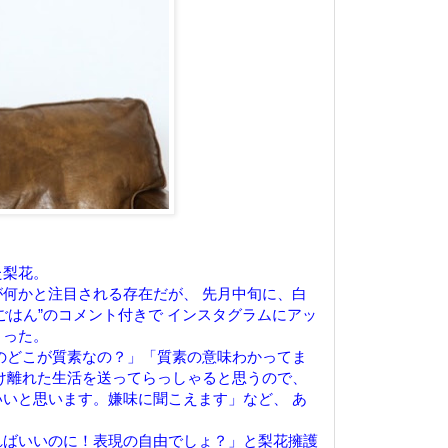
た梨花。
何かと注目される存在だが、 先月中旬に、白
ごはん”のコメント付きで インスタグラムにアッ
まった。
のどこが質素なの？」「質素の意味わかってま
け離れた生活を送ってらっしゃると思うので、
いと思います。嫌味に聞こえます」など、 あ
。
ればいいのに！表現の自由でしょ？」と梨花擁護