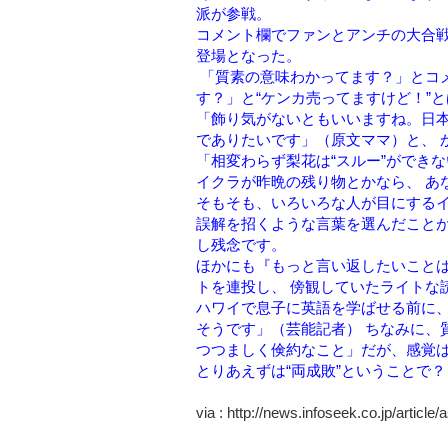
派が参戦。
コメント欄でファンとアンチの大合
登場となった。
「質素の意味わかってます？」とコメ
す？」と“ケンカ売ってますけど！”
「飾り気がないともいいますね。日
でありたいです」（原文ママ）と、 
「相変わらず梨花は“スルー”ができ
イクラが昨晩の残り物とかなら、 あ
そもそも、いろいろな人が目にする
誤解を招くような言葉を選んだこと
し残念です。
ほかにも『もっと言い返したいこと
トを連投し、 傍観していたライトな
ハワイで息子に英語を学ばせる前に、
そうです」（芸能記者） ちなみに、
つつましく倹約なこと」だが、感覚
とりあえずは“両成敗”ということで？
via : http://news.infoseek.co.jp/article