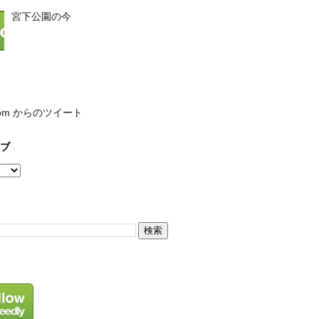
宮下公園の今
com からのツイート
ブ