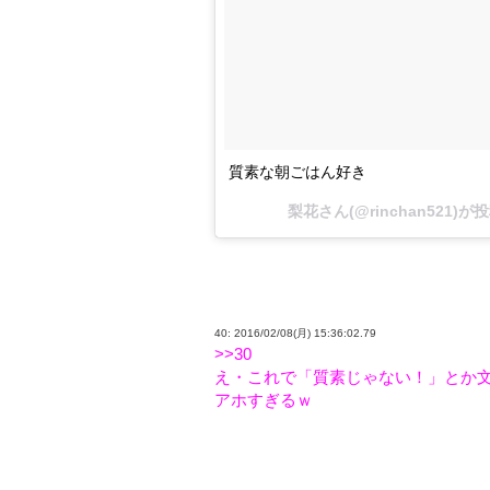
質素な朝ごはん好き
梨花さん(@rinchan521)が
40: 2016/02/08(月) 15:36:02.79
>>30
え・これで「質素じゃない！」とか
アホすぎるｗ