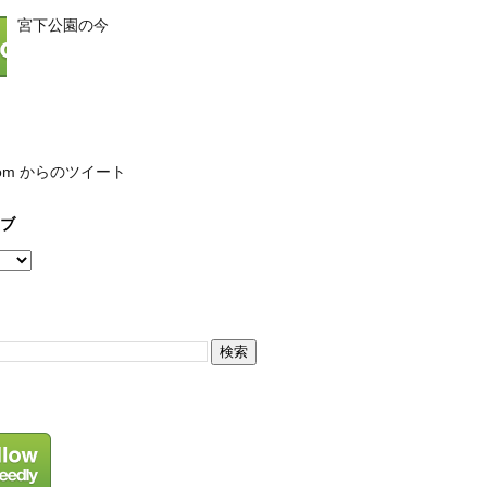
宮下公園の今
com からのツイート
ブ