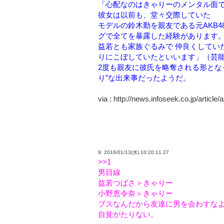
「心配なのはきゃりーのメンタル面
彼女は以前も、堂々交際していた
モデルの鈴木勤を親友である元AKB4
グで全てを暴露した経験があります
益若とも家族ぐるみで 仲良くしてい
りにこぼしていたといいます」（芸
2度も親友に彼氏を略奪される形とな
り”な出来事だったようだ。
via : http://news.infoseek.co.jp/article
9: 2016/01/13(水) 10:20:11.27
>>1
男目線
益若つばさ＞きゃりー
小野恵令奈＞きゃりー
ブスなんだから友達に男を会わすな
自覚がたりない。