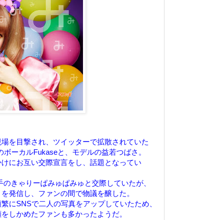
現場を目撃され、ツイッターで拡散されていた
RIのボーカルFukaseと、モデルの益若つばさ。
かけにお互い交際宣言をし、話題となってい
歌手のきゃりーぱみゅぱみゅと交際していたが、
トを発信し、ファンの間で物議を醸した。
繁にSNSで二人の写真をアップしていたため、
顔をしかめたファンも多かったようだ。