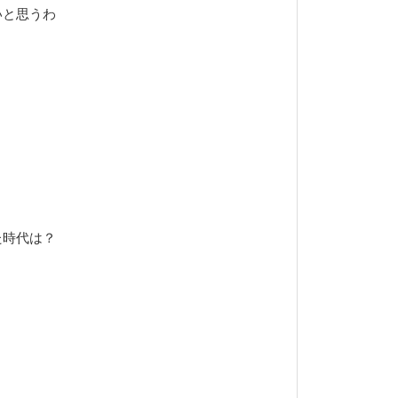
いと思うわ
た時代は？
？