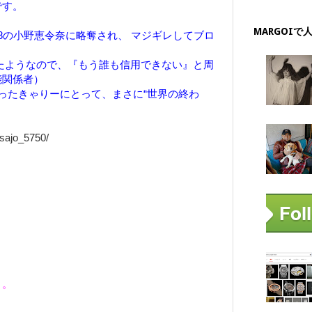
です。
MARGOIで
8の小野恵令奈に略奪され、 マジギレしてブロ
。
たようなので、『もう誰も信用できない』と周
能関係者）
ったきゃりーにとって、まさに“世界の終わ
/asajo_5750/
よ。