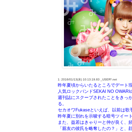
1: 2016/01/13(水) 10:13:19.83 _USER*.net
昨年夏頃からいたるところでデート
人気ロックバンドSEKAI NO OWA
週刊誌にスクープされたことをきっ
る。
セカオワFukaseといえば、以前は
昨年夏に別れを示唆する暗号ツイー
また、益若はきゃりーと仲が良く、頻
「親友の彼氏を略奪したの？」と、