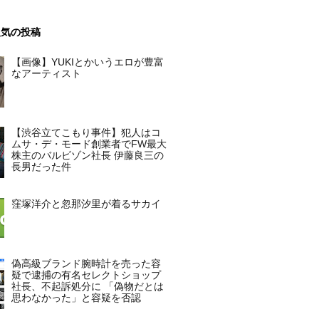
人気の投稿
【画像】YUKIとかいうエロが豊富
なアーティスト
【渋谷立てこもり事件】犯人はコ
ムサ・デ・モード創業者でFW最大
株主のバルビゾン社長 伊藤良三の
長男だった件
窪塚洋介と忽那汐里が着るサカイ
偽高級ブランド腕時計を売った容
疑で逮捕の有名セレクトショップ
社長、不起訴処分に 「偽物だとは
思わなかった」と容疑を否認