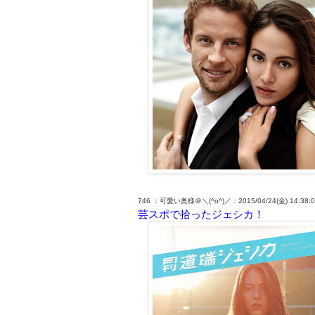
746 ：可愛い奥様＠＼(^o^)／：2015/04/24(金) 14:38:06.
芸スポで拾ったジェシカ！