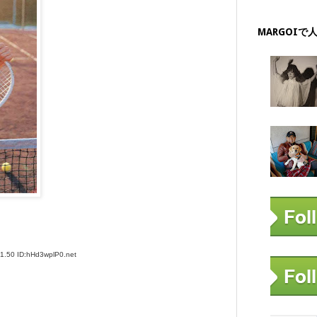
MARGOIで
50 ID:hHd3wplP0.net