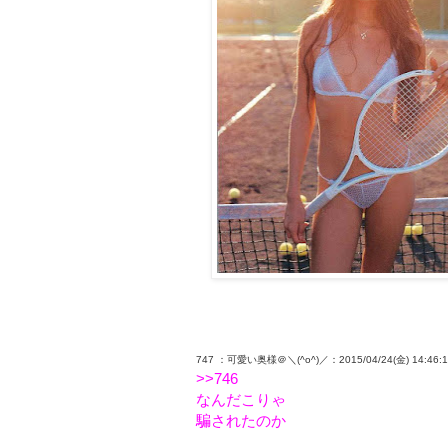
747 ：可愛い奥様＠＼(^o^)／：2015/04/24(金) 14:46:11.
>>746
なんだこりゃ
騙されたのか