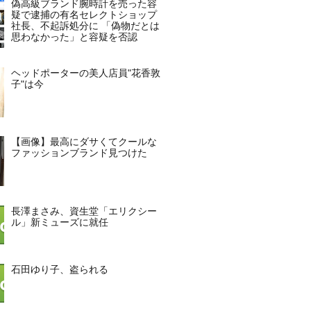
偽高級ブランド腕時計を売った容
疑で逮捕の有名セレクトショップ
社長、不起訴処分に 「偽物だとは
思わなかった」と容疑を否認
ヘッドポーターの美人店員"花香敦
子"は今
【画像】最高にダサくてクールな
ファッションブランド見つけた
長澤まさみ、資生堂「エリクシー
ル」新ミューズに就任
石田ゆり子、盗られる