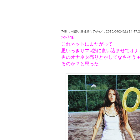
748 ：可愛い奥様＠＼(^o^)／：2015/04/24(金) 14:47:20.
>>746
これネットにまたがって
思いっきりマ○筋に食い込ませてオ
男のオナネタ売りとかしてなさそう
るのか？と思った