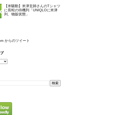
【米騒動】米津玄師さんのTシャツ
に長蛇の待機列「UNIQLOに米津
列、物販状態」
com からのツイート
ブ