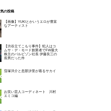
人気の投稿
【画像】YUKIとかいうエロが豊富
なアーティスト
【渋谷立てこもり事件】犯人はコ
ムサ・デ・モード創業者でFW最大
株主のバルビゾン社長 伊藤良三の
長男だった件
窪塚洋介と忽那汐里が着るサカイ
お笑い芸人コーディネート 川村
エミコ編