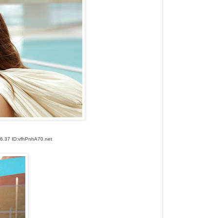
37 ID:vfhPnhA70.net