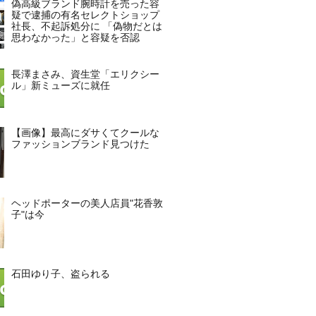
偽高級ブランド腕時計を売った容
疑で逮捕の有名セレクトショップ
社長、不起訴処分に 「偽物だとは
思わなかった」と容疑を否認
長澤まさみ、資生堂「エリクシー
ル」新ミューズに就任
【画像】最高にダサくてクールな
ファッションブランド見つけた
ヘッドポーターの美人店員"花香敦
子"は今
石田ゆり子、盗られる