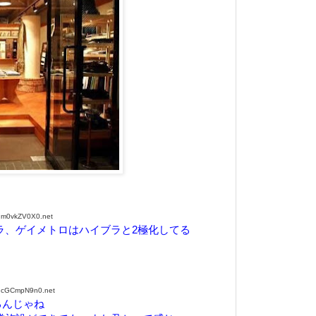
:m0vkZV0X0.net
ラ、ゲイメトロはハイブラと2極化してる
:cGCmpN9n0.net
るんじゃね