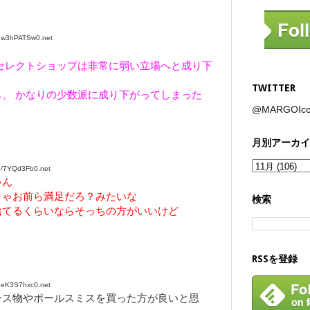
:w3hPATSw0.net
セレクトショップは非常に弱い立場へと成り下
TWITTER
、 かなりの少数派に成り下がってしまった
@MARGOI
月別アーカイ
/7YQd3Fb0.net
ゃん
きゃお前ら満足だろ？みたいな
検索
捨てるくらいならそっちの方がいいけど
RSSを登録
eK3S7hxc0.net
ンス物やポールスミスを買った方が良いと思