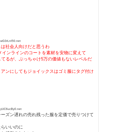
wG3rLnI50.net
スは社会人向けだと思うわ
メインラインのコートを素材を安物に変えて
してるが、ぶっちゃけ5万の価値もないレベルだ
ィアンにしてもジョイックスはゴミ服にタグ付け
yUC6ucBy0.net
シーズン遅れの売れ残った服を定価で売りつけて
たらいいのに