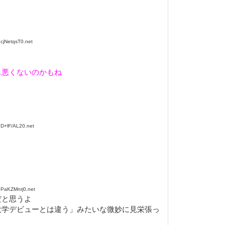
jNetqsT0.net
も悪くないのかもね
D+lF/AL20.net
PaKZMnrj0.net
だと思うよ
大学デビューとは違う」みたいな微妙に見栄張っ