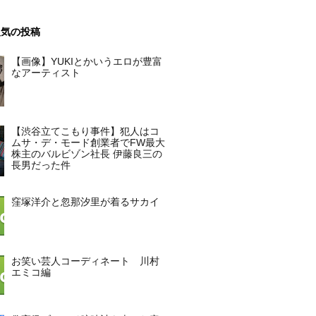
人気の投稿
【画像】YUKIとかいうエロが豊富
なアーティスト
【渋谷立てこもり事件】犯人はコ
ムサ・デ・モード創業者でFW最大
株主のバルビゾン社長 伊藤良三の
長男だった件
窪塚洋介と忽那汐里が着るサカイ
お笑い芸人コーディネート 川村
エミコ編