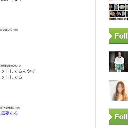
p6tgiL40.net
:8rRBsEm00.net
レクトしてるんやで
レクトしてる
ftT+10BE0.net
に需要ある