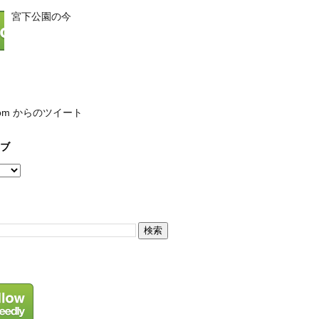
宮下公園の今
com からのツイート
ブ