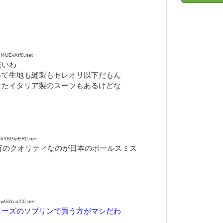
I4UEvXtf0.net
無いわ
って生地も縫製もセレオリ以下だもん
せたイタリア製のスーツもあるけどな
:bY8GyrER0.net
4万のクオリティなのが日本のポールスミス
wG3rLnI50.net
ローズのソブリンで買う方がマシだわ