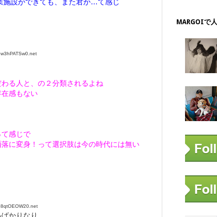
業施設ができても、また君か…て感じ
MARGOIで
:w3hPATSw0.net
だわる人と、の２分類されるよね
存在感もない
って感じで
洒落に変身！って選択肢は今の時代には無い
:8qtOEOW20.net
ルばかりなり