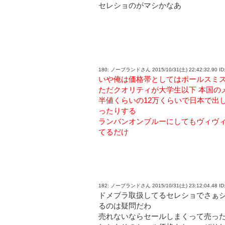
セレショのがマシかなあ
180: ノーブランドさん 2015/10/31(土) 22:42:32.90 ID:
いや俺は価格帯としてはポールスミ
ただクオリティが大学生以下 本国の
半値くらいの12万くらいで日本で出
ったりする
ランバンオンブルーにしてもヴィヴ
てるだけ
182: ノーブランドさん 2015/10/31(土) 23:12:04.48 ID:
ドメブラ取扱してるセレショでさぁ
るのは疑問だわ
売れないならセールしまくって売っ