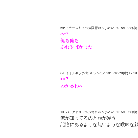
50: トラースキック(大阪府)＠＼(^o^)／ 2015/10/28(水) 10
>>7
俺も俺も
あれやばかった
64: ミドルキック(茸)＠＼(^o^)／ 2015/10/28(水) 12:38:5
>>7
わかるわw
10: バックドロップ(長野県)＠＼(^o^)／ 2015/10/28(水) 09:
俺が知ってるのと顔が違う
記憶にあるような無いような曖昧な