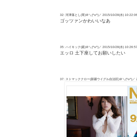
32: 河津落とし(茸)＠＼(^o^)／ 2015/10/28(水) 10:22:06.
ゴッツァンかわいいなあ
35: ハイキック(庭)＠＼(^o^)／ 2015/10/28(水) 10:26:57
エッロ 土下座してお願いしたい
37: ストマッククロー(新疆ウイグル自治区)＠＼(^o^)／ 2015/10/