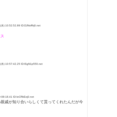
0:52:52.89 ID:DJNxiRrj0.net
クス
 10:57:42.25 ID:lSgN1p550.net
:18.41 ID:IeCRkEej0.net
わ親戚が知り合いらしくて貰ってくれたんだが今