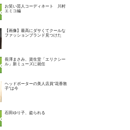
お笑い芸人コーディネート 川村
エミコ編
【画像】最高にダサくてクールな
ファッションブランド見つけた
長澤まさみ、資生堂「エリクシー
ル」新ミューズに就任
ヘッドポーターの美人店員"花香敦
子"は今
石田ゆり子、盗られる