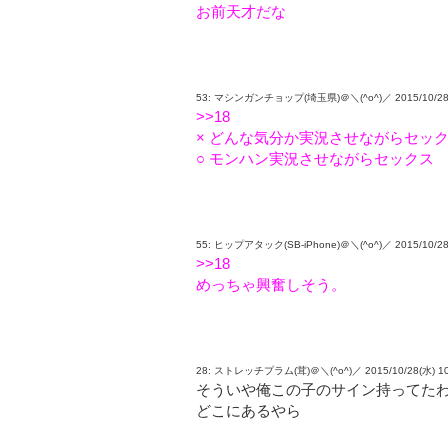
お前天才だな
53: マシンガンチョップ(埼玉県)＠＼(^o^)／ 2015/10/28(水) 1
>>18
× どんな気分か実況させながらセッ
○ モンハン実況させながらセックス
55: ヒップアタック(SB-iPhone)＠＼(^o^)／ 2015/10/28(水)
>>18
めっちゃ興奮しそう。
28: ストレッチプラム(茸)＠＼(^o^)／ 2015/10/28(水) 10:08
そういや俺この子のサイン持ってた
どこにあるやら