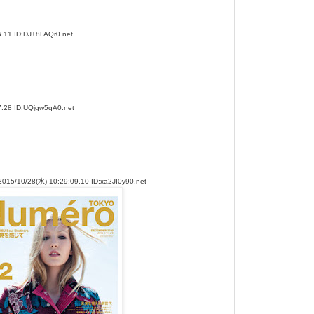
11 ID:DJ+8FAQr0.net
.28 ID:UQjgw5qA0.net
28(水) 10:29:09.10 ID:xa2JI0y90.net