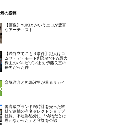
人気の投稿
【画像】YUKIとかいうエロが豊富
なアーティスト
【渋谷立てこもり事件】犯人はコ
ムサ・デ・モード創業者でFW最大
株主のバルビゾン社長 伊藤良三の
長男だった件
窪塚洋介と忽那汐里が着るサカイ
偽高級ブランド腕時計を売った容
疑で逮捕の有名セレクトショップ
社長、不起訴処分に 「偽物だとは
思わなかった」と容疑を否認