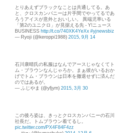
とりあえずブラックなことは共通してる。あ
と、クロスカンパニーは片手間でやってるであ
ろうアイスが意外とおいしい。 異端児率いる
「第2のユニクロ」が見据える先 - Y!ニュース
BUSINESS
http://t.co/740XK4YeXx
#yjnewsbiz
— Ryoji (@keroppi1988)
2015, 9月 14
石川康晴氏の私服はなんでアースじゃなくてト
ム・ブラウンなんじゃろか。まぁ彼がいるおか
げでトム・ブラウンは日本を撤退せずに済んだ
のではあるが。
— ふじやま (@yfjym)
2015, 3月 30
この後ろ姿は、きっとクロスカンパニーの石川
社長だ。トムブラウン着てるし。
pic.twitter.com/PX4F84F4zz