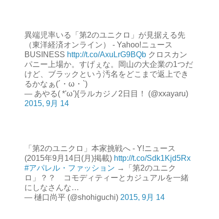
異端児率いる「第2のユニクロ」が見据える先
（東洋経済オンライン） - Yahoo!ニュース
BUSINESS
http://t.co/AxuLrG9BQb
クロスカン
パニー上場か。すげぇな。岡山の大企業の1つだ
けど、ブラックという汚名をどこまで返上でき
るかなぁ(´・ω・`)
— あやる( *'ω'){ラルカジノ2日目！ (@xxayaru)
2015, 9月 14
「第2のユニクロ」本家挑戦へ - Y!ニュース
(2015年9月14日(月)掲載)
http://t.co/Sdk1Kjd5Rx
#アパレル・ファッション
→「第2のユニク
ロ」？？ コモディティーとカジュアルを一緒
にしなさんな…
— 樋口尚平 (@shohiguchi)
2015, 9月 14