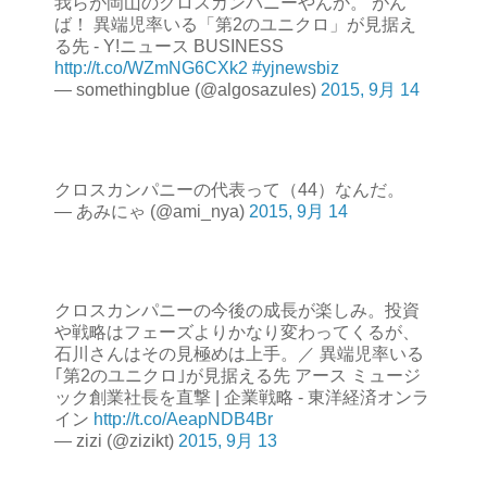
我らが岡山のクロスカンパニーやんか。 がん
ば！ 異端児率いる「第2のユニクロ」が見据え
る先 - Y!ニュース BUSINESS
http://t.co/WZmNG6CXk2
#yjnewsbiz
— somethingblue (@algosazules)
2015, 9月 14
クロスカンパニーの代表って（44）なんだ。
— あみにゃ (@ami_nya)
2015, 9月 14
クロスカンパニーの今後の成長が楽しみ。投資
や戦略はフェーズよりかなり変わってくるが、
石川さんはその見極めは上手。／ 異端児率いる
｢第2のユニクロ｣が見据える先 アース ミュージ
ック創業社長を直撃 | 企業戦略 - 東洋経済オンラ
イン
http://t.co/AeapNDB4Br
— zizi (@zizikt)
2015, 9月 13