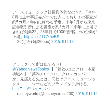
アースミュージック社長具体的なのきた 「今年
8月に主幹事証券がすでに入っておりその審査が
約5カ月／年内に終わる予定／来年2月から東京
証券取引所による審査が約3カ月／来年に上場で
きれば創業22、23年目で1000億円以上の企業が
上場」
http://t.co/iTCY5eBStp
— 26(じろ) (@26ooo)
2015, 9月 13
ブラックって所は似てる RT
@YahooNewsTopics
【「第2のユニクロ」本家
挑戦へ】「第2のユニクロ」クロスカンパニー
が、見据える先とは。同社はアース ミュージッ
ク＆エコロジーなどのブランドを手掛ける。
http://t.co/YUzgHsUzfb
— disneyworld (@disneycruise200)
2015, 9月 14