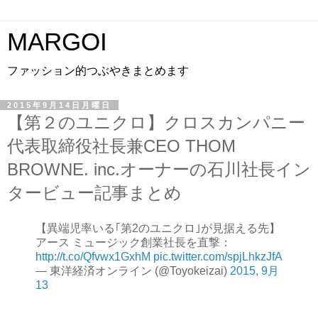
MARGOI
ファッション的つぶやきまとめます
2015年9月14日月曜日
【第２のユニクロ】クロスカンパニー
代表取締役社長兼CEO THOM
BROWNE. inc.オーナーの石川社長イン
タービュー記事まとめ
【異端児率いる｢第2のユニクロ｣が見据える先】
アース ミュージック創業社長を直撃：
http://t.co/Qfvwx1GxhM
pic.twitter.com/spjLhkzJfA
— 東洋経済オンライン (@Toyokeizai)
2015, 9月
13