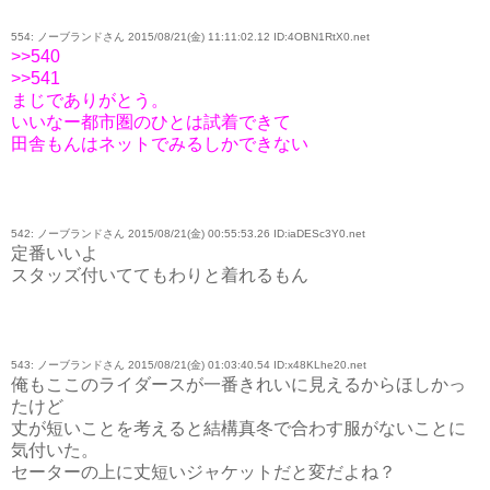
554: ノーブランドさん 2015/08/21(金) 11:11:02.12 ID:4OBN1RtX0.net
>>540
>>541
まじでありがとう。
いいなー都市圏のひとは試着できて
田舎もんはネットでみるしかできない
542: ノーブランドさん 2015/08/21(金) 00:55:53.26 ID:iaDESc3Y0.net
定番いいよ
スタッズ付いててもわりと着れるもん
543: ノーブランドさん 2015/08/21(金) 01:03:40.54 ID:x48KLhe20.net
俺もここのライダースが一番きれいに見えるからほしかっ
たけど
丈が短いことを考えると結構真冬で合わす服がないことに
気付いた。
セーターの上に丈短いジャケットだと変だよね？