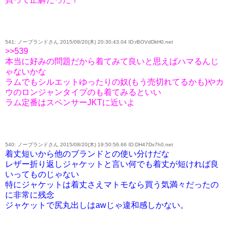
541: ノーブランドさん 2015/08/20(木) 20:30:43.04 ID:rBOVdDkH0.net
>>539
本当に好みの問題だから着てみて良いと思えばハマるんじ
ゃないかな
ラムでもシルエットゆったりの奴(もう売切れてるかも)やカ
ウのロンジャンタイプのも着てみるといい
ラム定番はスペンサーJKTに近いよ
540: ノーブランドさん 2015/08/20(木) 19:50:56.66 ID:DH47Dx7h0.net
着丈短いから他のブランドとの使い分けだな
レザー折り返しジャケットと言い何でも着丈が短ければ良
いってものじゃない
特にジャケットは着丈さえマトモなら買う気満々だったの
に非常に残念
ジャケットで尻丸出しはawじゃ違和感しかない。