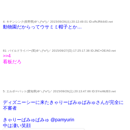
4: キチンシンク(長野県)＠＼(^o^)／ 2015/09/26(土) 20:12:49.01 ID:oRrJR4440.net
動物園だからってウサミミ帽子とか…
81: パイルドライバー(茸)＠＼(^o^)／ 2015/09/27(日) 17:25:17.38 ID:JNC+OE/A0.net
>>4
看板だろ
5: エルボーバット(愛知県)＠＼(^o^)／ 2015/09/26(土) 20:13:47.66 ID:SYroWiJE0.net
ディズニーシーに来たきゃりーぱみゅぱみゅさんが完全に
不審者
きゃりーぱみゅぱみゅ @pamyurin
中は凄い笑顔