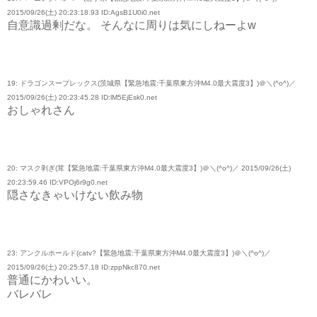
2015/09/26(土) 20:23:18.93 ID:AgsB1U0i0.net
自意識過剰だな。 そんなに周りは気にしねーよw
19: ドラゴンスープレックス(茨城県【緊急地震:千葉県東方沖M4.0最大震度3】)＠＼(^o^)／
2015/09/26(土) 20:23:45.28 ID:lM5EjEsk0.net
おしゃれさん
20: マスク剥ぎ(茸【緊急地震:千葉県東方沖M4.0最大震度3】)＠＼(^o^)／ 2015/09/26(土)
20:23:59.46 ID:VPOj6r9g0.net
隠さなきゃいけない飲み物
23: アンクルホールド(catv?【緊急地震:千葉県東方沖M4.0最大震度3】)＠＼(^o^)／
2015/09/26(土) 20:25:57.18 ID:zppNkc870.net
普通にかわいい。
バレバレ