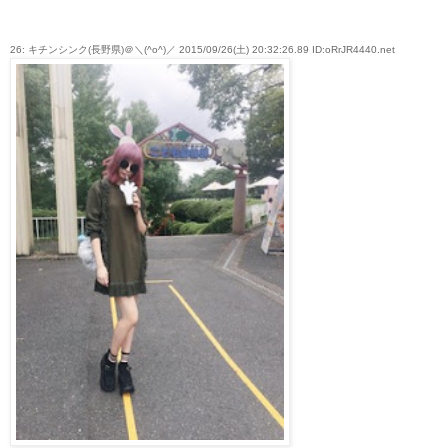
26: キチンシンク(長野県)＠＼(^o^)／ 2015/09/26(土) 20:32:26.89 ID:oRrJR4440.net