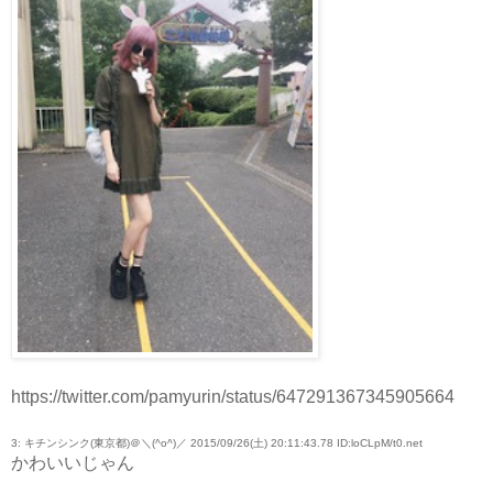
https://twitter.com/pamyurin/status/647291367345905664
3: キチンシンク(東京都)＠＼(^o^)／ 2015/09/26(土) 20:11:43.78 ID:loCLpM/t0.net
かわいいじゃん