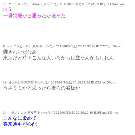
75: ニールキック(SB-iPhone)＠＼(^o^)／ 2015/09/27(日) 08:22:41.63 ID:jLzECXas0.net
>>5
一瞬喪服かと思ったが違った
8: トペ コンヒーロ(千葉県)＠＼(^o^)／ 2015/09/26(土) 20:15:33.26 ID:Y7TCgut70.net
脚きれいだなあ
東京だと時々こんな人いるから目立たんかもしれん
11: 栓抜き攻撃(東京都)＠＼(^o^)／ 2015/09/26(土) 20:18:27.19 ID:/QMhio4O0.net
うさミミかと思ったら後ろの看板か
14: キチンシンク(愛知県)＠＼(^o^)／ 2015/09/26(土) 20:20:12.36 ID:F3jagu8J0.net
こんなに染めて
将来薄毛が心配