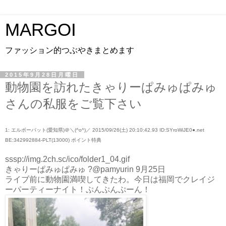
MARGOI
ファッション的つぶやきまとめます
2015年9月28日月曜日
動物園を訪れたきゃりーぱみゅぱみゅ
さんの私服をご覧下さい
1: エルボーバット(愛知県)＠＼(^o^)／ 2015/09/26(土) 20:10:42.93 ID:SYroWiJE0●.net
BE:342992884-PLT(13000) ポイント特典
sssp://img.2ch.sc/ico/folder1_04.gif
きゃりーぱみゅぱみゅ ?@pamyurin 9月25日
ライブ前に動物園満喫してきたわ。今日は福岡でクレイジ
ーパーティーナイト！ぷんぷんぷーん！