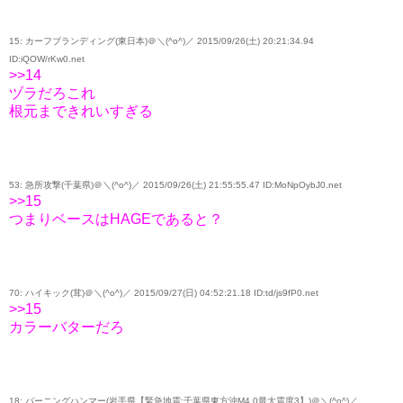
15: カーフブランディング(東日本)＠＼(^o^)／ 2015/09/26(土) 20:21:34.94
ID:iQOW/rKw0.net
>>14
ヅラだろこれ
根元まできれいすぎる
53: 急所攻撃(千葉県)＠＼(^o^)／ 2015/09/26(土) 21:55:55.47 ID:MoNpOybJ0.net
>>15
つまりベースはHAGEであると？
70: ハイキック(茸)＠＼(^o^)／ 2015/09/27(日) 04:52:21.18 ID:td/js9fP0.net
>>15
カラーバターだろ
18: バーニングハンマー(岩手県【緊急地震:千葉県東方沖M4.0最大震度3】)＠＼(^o^)／