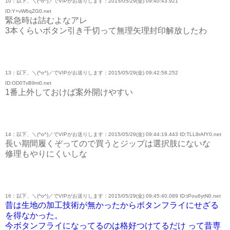
10：以下、＼(^o^)／でVIPがお送りします：2015/05/29(金) 09:40:43.921
ID:Y+vW6qZG0.net
緊急時は詰むよなアレ
3本くらいボタン引き千切って無理矢理封印解放したわ
13：以下、＼(^o^)／でVIPがお送りします：2015/05/29(金) 09:42:58.252
ID:OD0TvB9m0.net
1番上外しておけば案外開けやすい
14：以下、＼(^o^)／でVIPがお送りします：2015/05/29(金) 09:44:19.443 ID:TLL8rAfY0.net
長い期間履くぞってので買うとジップは選択肢にないな
修理もやりにくいしな
16：以下、＼(^o^)／でVIPがお送りします：2015/05/29(金) 09:45:40.089 ID:tPou6ytN0.net
昔は生地の加工技術が無かったからボタンフライにせざる
を得なかった。
今ボタンフライになってるのは格好つけてるだけ って昔専