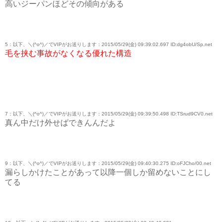
高いジーパンほどその傾向がある
5：以下、＼(^o^)／でVIPがお送りします：2015/05/29(金) 09:39:02.697 ID:dg4obU/Sp.net
毛を挟む事故がなくなる優れた構造
7：以下、＼(^o^)／でVIPがお送りします：2015/05/29(金) 09:39:50.498 ID:TSrud9CV0.net
真ん中だけ外せばできんんだよ
9：以下、＼(^o^)／でVIPがお送りします：2015/05/29(金) 09:40:30.275 ID:oFJCho/00.net
漏らしかけたことがあって以降一個しか留めないことにし
てる