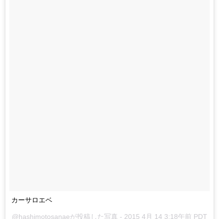
カーサロエベ
@hashimotosanaeが投稿した写真 -
2015 4月 14 3:18午前 PDT