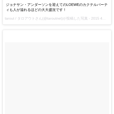
ジョナサン・アンダーソンを迎えてのLOEWEのカクテルパーテ
ィも人が溢れるほどの大大盛況です！
tarout / タロアウトさん(@taroutnet)が投稿した写真 -
2015 4月 14 5:14午前 PDT