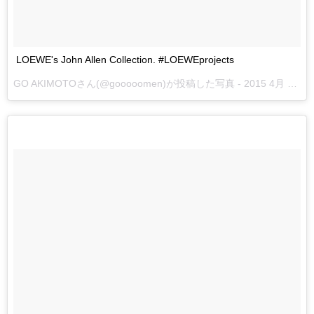
LOEWE's John Allen Collection. #LOEWEprojects
GO AKIMOTOさん(@gooooomen)が投稿した写真 -
2015 4月 14 5:24午前 PDT