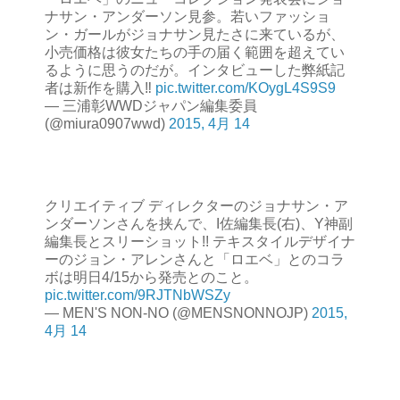
ナサン・アンダーソン見参。若いファッショ
ン・ガールがジョナサン見たさに来ているが、
小売価格は彼女たちの手の届く範囲を超えてい
るように思うのだが。インタビューした弊紙記
者は新作を購入‼️
pic.twitter.com/KOygL4S9S9
— 三浦彰WWDジャパン編集委員
(@miura0907wwd)
2015, 4月 14
クリエイティブ ディレクターのジョナサン・ア
ンダーソンさんを挟んで、I佐編集長(右)、Y神副
編集長とスリーショット!! テキスタイルデザイナ
ーのジョン・アレンさんと「ロエベ」とのコラ
ボは明日4/15から発売とのこと。
pic.twitter.com/9RJTNbWSZy
— MEN'S NON-NO (@MENSNONNOJP)
2015,
4月 14