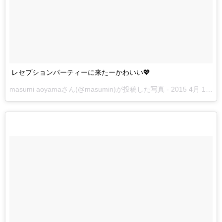
レセプションパーティーに来たーかわいい💖
masumi aoyamaさん(@masumin)が投稿した写真 -
2015 4月 14 3:52午前 PDT