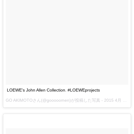
LOEWE's John Allen Collection. #LOEWEprojects
GO AKIMOTOさん(@gooooomen)が投稿した写真 -
2015 4月 14 5:25午前 PDT