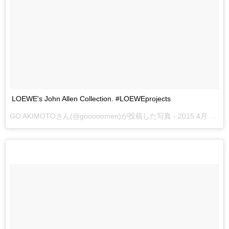
LOEWE's John Allen Collection. #LOEWEprojects
GO AKIMOTOさん(@gooooomen)が投稿した写真 -
2015 4月 14 5:25午前 PDT