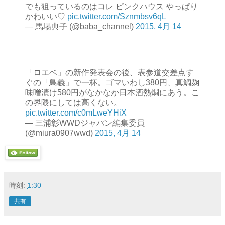
でも狙っているのはコレ ピンクハウス やっぱり
かわいい♡
pic.twitter.com/Sznmbsv6qL
— 馬場典子 (@baba_channel)
2015, 4月 14
「ロエベ」の新作発表会の後、表参道交差点す
ぐの「鳥義」で一杯。ゴマいわし380円、真鯛麹
味噌漬け580円がなかなか日本酒熱燗にあう。こ
の界隈にしては高くない。
pic.twitter.com/c0mLweYHiX
— 三浦彰WWDジャパン編集委員
(@miura0907wwd)
2015, 4月 14
時刻:
1:30
共有