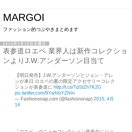
MARGOI
ファッション的つぶやきまとめます
2015年4月15日水曜日
表参道ロエベ 業界人は新作コレクショ
ンよりJ.W.アンダーソン目当て
【明日発売】J.W.アンダーソンとジョン・アレ
ンが来日 ロエベの夏の限定アクセサリーコレク
ションが表参道に
http://t.co/TpStZh7K2G
pic.twitter.com/9YwhIvYZNm
— Fashionsnap.com (@fashionsnap)
2015, 4月
14
「ロエベ」のニューコレクション発表会にジョ