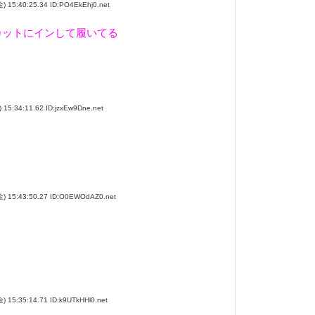
5:40:25.34 ID:PO4EkEhj0.net
カットにインして履いてる
34:11.62 ID:jzxEw9Dne.net
15:43:50.27 ID:O0EWOdAZ0.net
:35:14.71 ID:k9UTkHHl0.net