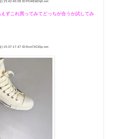
5:42:40.08 ID:PO4EkEhj0.net
あえずこれ買ってみてどっちが合うか試してみ
5:37:17.47 ID:6cm74CiGp.net