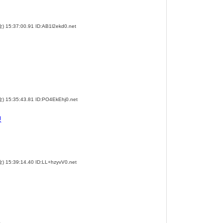
:37:00.91 ID:AB1l2ekd0.net
5:35:43.81 ID:PO4EkEhj0.net
想
5:39:14.40 ID:LL+hzyvV0.net