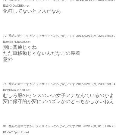
ID:3XhDwCBI0.net
化粧してないとブスだなあ
72: 番組の途中ですがアフィサイトへの＼(^o^)／です 2015/02/18(水) 22:32:54.59
ID:mBp7Kh0O0.net
別に普通じゃね
ただ車移動じゃないんだなこの厚着
意外
76: 番組の途中ですがアフィサイトへの＼(^o^)／です 2015/02/18(水) 23:13:59.34
ID:VDNmBbKs0.net
むしろ服のセンスのいい女子アナなんているのかよ
変に保守的か変にアバズレかのどっちかしかいねえ
84: 番組の途中ですがアフィサイトへの＼(^o^)／です 2015/02/19(木) 01:01:06.93
ID:sWY7potH0.net