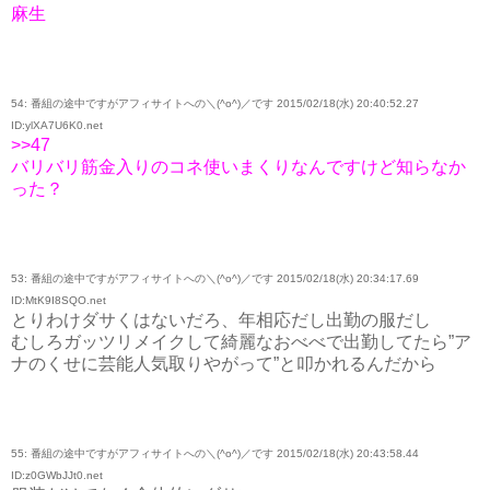
麻生
54: 番組の途中ですがアフィサイトへの＼(^o^)／です 2015/02/18(水) 20:40:52.27
ID:ylXA7U6K0.net
>>47
バリバリ筋金入りのコネ使いまくりなんですけど知らなか
った？
53: 番組の途中ですがアフィサイトへの＼(^o^)／です 2015/02/18(水) 20:34:17.69
ID:MtK9I8SQO.net
とりわけダサくはないだろ、年相応だし出勤の服だし
むしろガッツリメイクして綺麗なおべべで出勤してたら”ア
ナのくせに芸能人気取りやがって”と叩かれるんだから
55: 番組の途中ですがアフィサイトへの＼(^o^)／です 2015/02/18(水) 20:43:58.44
ID:z0GWbJJt0.net