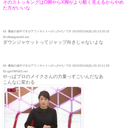
そのストッキングはO脚やらX脚がより酷く見えるからやめ
た方がいいな
42: 番組の途中ですがアフィサイトへの＼(^o^)／です 2015/02/18(水) 20:13:20.32
ID:U8wbgmmA0.net
ダウンジャケットってジャップ向きじゃないよな
45: 番組の途中ですがアフィサイトへの＼(^o^)／です 2015/02/18(水) 20:15:11.55
ID:cgmTMTsE0.net
やっぱプロのメイクさんの力量っすごいんだなあ
こんなに変わる