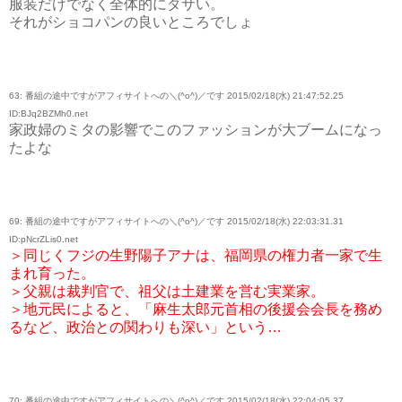
服装だけでなく全体的にダサい。
それがショコパンの良いところでしょ
63: 番組の途中ですがアフィサイトへの＼(^o^)／です 2015/02/18(水) 21:47:52.25
ID:BJq2BZMh0.net
家政婦のミタの影響でこのファッションが大ブームになっ
たよな
69: 番組の途中ですがアフィサイトへの＼(^o^)／です 2015/02/18(水) 22:03:31.31
ID:pNcrZLis0.net
＞同じくフジの生野陽子アナは、福岡県の権力者一家で生
まれ育った。
＞父親は裁判官で、祖父は土建業を営む実業家。
＞地元民によると、「麻生太郎元首相の後援会会長を務め
るなど、政治との関わりも深い」という…
70: 番組の途中ですがアフィサイトへの＼(^o^)／です 2015/02/18(水) 22:04:05.37