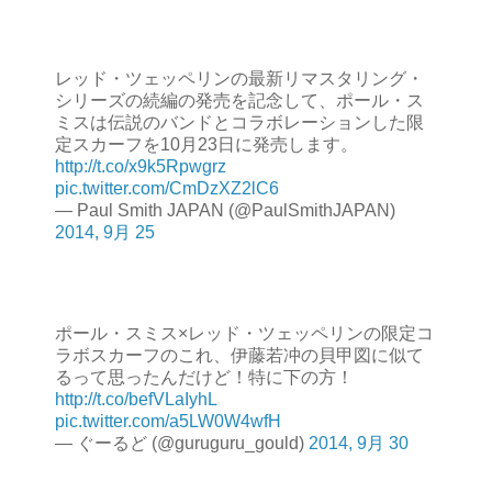
レッド・ツェッペリンの最新リマスタリング・
シリーズの続編の発売を記念して、ポール・ス
ミスは伝説のバンドとコラボレーションした限
定スカーフを10月23日に発売します。
http://t.co/x9k5Rpwgrz
pic.twitter.com/CmDzXZ2lC6
— Paul Smith JAPAN (@PaulSmithJAPAN)
2014, 9月 25
ポール・スミス×レッド・ツェッペリンの限定コ
ラボスカーフのこれ、伊藤若冲の貝甲図に似て
るって思ったんだけど！特に下の方！
http://t.co/befVLaIyhL
pic.twitter.com/a5LW0W4wfH
— ぐーるど (@guruguru_gould)
2014, 9月 30