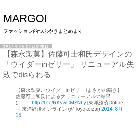
MARGOI
ファッション的つぶやきまとめます
2014年8月20日水曜日
【森永製菓】佐藤可士和氏デザインの
「ウイダーinゼリー」 リニューアル失
敗でdisられる
【森永製菓､｢ウイダーinゼリー｣まさかの躓き】
佐藤可士和氏による大リニューアルの結果
は…：
http://t.co/RKvwCMZNLy
[東洋経済Online]
— 東洋経済オンライン (@Toyokeizai)
2014, 8月
15