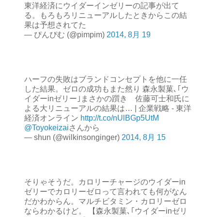
東洋経済にウイダーインゼリーの記事が出て
る。もろもろリニューアルしたときからこの結
果は予想されてた
— ぴんぴむ (@pimpim)
2014, 8月 19
ハーフの失敗はブランドコンセプトを他に一任
した結果。ゼロの成功もまた然り 森永製菓､｢ウ
イダーinゼリー｣まさかの躓き 佐藤可士和氏に
よる大リニューアルの結果は… | 企業戦略 - 東洋
経済オンライン
http://t.co/nUlBGp5UtM
@Toyokeizai
さんから
— shun (@wilkinsonginger)
2014, 8月 15
そりゃそうだ。カロリーチャージのウイダーin
ゼリーでカロリーゼロって言われても何がなん
だかわからん。マルチビタミン・カロリーゼロ
ならわかるけど。 【森永製菓､｢ウイダーinゼリ