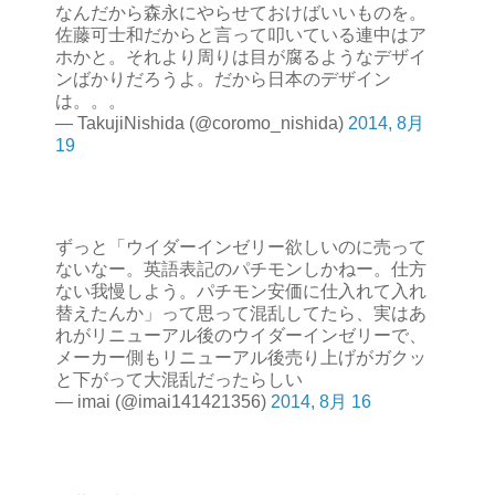
なんだから森永にやらせておけばいいものを。
佐藤可士和だからと言って叩いている連中はア
ホかと。それより周りは目が腐るようなデザイ
ンばかりだろうよ。だから日本のデザイン
は。。。
— TakujiNishida (@coromo_nishida)
2014, 8月
19
ずっと「ウイダーインゼリー欲しいのに売って
ないなー。英語表記のパチモンしかねー。仕方
ない我慢しよう。パチモン安価に仕入れて入れ
替えたんか」って思って混乱してたら、実はあ
れがリニューアル後のウイダーインゼリーで、
メーカー側もリニューアル後売り上げがガクッ
と下がって大混乱だったらしい
— imai (@imai141421356)
2014, 8月 16