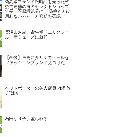
偽高級ブランド腕時計を売った容
疑で逮捕の有名セレクトショップ
社長、不起訴処分に 「偽物だとは
思わなかった」と容疑を否認
長澤まさみ、資生堂「エリクシー
ル」新ミューズに就任
【画像】最高にダサくてクールな
ファッションブランド見つけた
ヘッドポーターの美人店員"花香敦
子"は今
石田ゆり子、盗られる