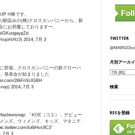
JP
H條です。
Y」でお馴染みの(株)クロスカンパニーから、新
表会にお邪魔しておりますー。
.co/GKuogaypZd
TWITTER
hojoh0419)
2014, 7月 3
@MARGOI
月別アーカイ
に登場。クロスカンパニーの新グローバ
）」発表会が始まりました
itter.com/2lAFnSUGBH
snap)
2014, 7月 3
検索
RSSを登録
fashionsnap
: 「KOE（コエ）」デビュー
メンズ、ウィメンズ、キッズ、マタニテ
pic.twitter.com/Iu6iHvs9C3
"
, 7月 3