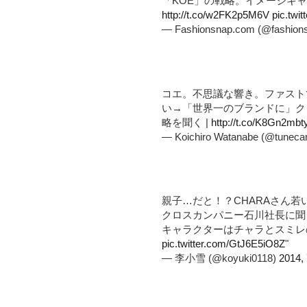
「KOE」の戦略。イメージキ
http://t.co/w2FK2p5M6V
pic.twi
— Fashionsnap.com (@fashion
コエ。不思議な響き。ファスト
い→「世界一のブランドに」ク
略を聞く |
http://t.co/K8Gn2mbt
— Koichiro Watanabe (@tuneca
親子…だと！？CHARAさん若い
クロスカンパニー石川社長に聞
キャラクターはチャラとスミ
pic.twitter.com/GtJ6E5iO8Z
"
— 李小雪 (@koyuki0118)
2014,