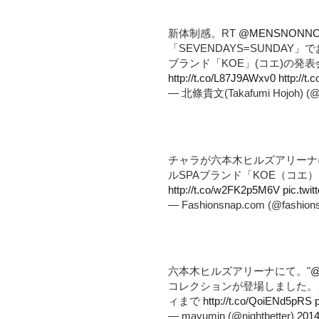
新体制感。RT
@MENSNONNO
「SEVENDAYS=SUNDA
ブランド「KOE」(コエ)の発
http://t.co/L87J9AWxv0
http://t
— 北條貴文(Takafumi Hojoh) (@
チャラが六本木ヒルズアリーナ
ルSPAブランド「KOE（コエ
http://t.co/w2FK2p5M6V
pic.tw
— Fashionsnap.com (@fashion
六本木ヒルズアリーナにて。"
@
コレクションが登場しました。
ィまで
http://t.co/QoiENd5pRS
— mayumin (@nightbetter)
2014