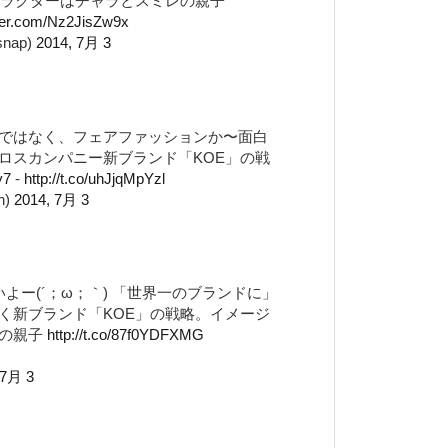
ャラクターはチャラとスミレの親子
tter.com/Nz2JisZw9x
snap)
2014, 7月 3
ではなく、フェアファッションか〜面白
ロスカンパニー新ブランド「KOE」の戦
y7
-
http://t.co/uhJjqMpYzl
n)
2014, 7月 3
よー(´；ω；｀) 「世界一のブランドに」
く新ブランド「KOE」の戦略。イメージ
レの親子
http://t.co/87f0YDFXMG
 7月 3