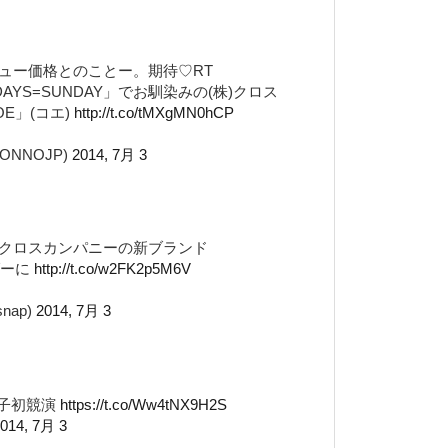
ュー価格とのことー。期待♡RT
DAYS=SUNDAY」でお馴染みの(株)クロス
E」(コエ)
http://t.co/tMXgMN0hCP
NONNOJP)
2014, 7月 3
クロスカンパニーの新ブランド
ダーに
http://t.co/w2FK2p5M6V
snap)
2014, 7月 3
 親子初競演
https://t.co/Ww4tNX9H2S
014, 7月 3