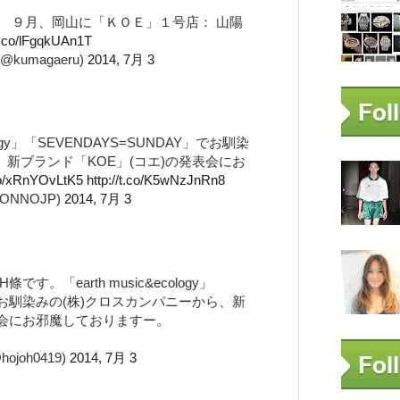
 ９月、岡山に「ＫＯＥ」１号店： 山陽
/t.co/lFgqkUAn1T
umagaeru)
2014, 7月 3
ology」「SEVENDAYS=SUNDAY」でお馴染
、新ブランド「KOE」(コエ)の発表会にお
.co/xRnYOvLtK5
http://t.co/K5wNzJnRn8
NONNOJP)
2014, 7月 3
 H條です。「earth music&ecology」
Y」でお馴染みの(株)クロスカンパニーから、新
表会にお邪魔しておりますー。
hojoh0419)
2014, 7月 3