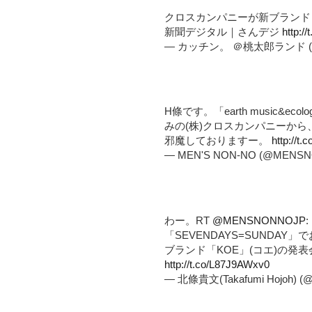
クロスカンパニーが新ブランド
新聞デジタル｜さんデジ
http:/
— カッチン。 ＠桃太郎ランド (@k
H條です。「earth music&ec
みの(株)クロスカンパニーから
邪魔しておりますー。
http://t
— MEN'S NON-NO (@MENS
わー。RT
@MENSNONNOJP
:
「SEVENDAYS=SUNDA
ブランド「KOE」(コエ)の発
http://t.co/L87J9AWxv0
— 北條貴文(Takafumi Hojoh) (@