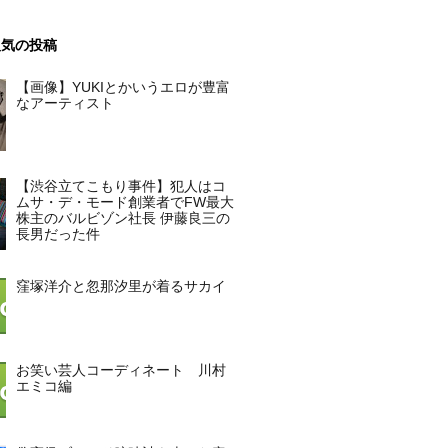
人気の投稿
【画像】YUKIとかいうエロが豊富
なアーティスト
【渋谷立てこもり事件】犯人はコ
ムサ・デ・モード創業者でFW最大
株主のバルビゾン社長 伊藤良三の
長男だった件
窪塚洋介と忽那汐里が着るサカイ
お笑い芸人コーディネート 川村
エミコ編