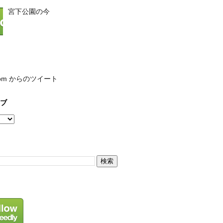
宮下公園の今
com からのツイート
ブ