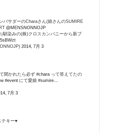
バサダーのCharaさん(娘さんのSUMIRE
RT
@MENSNONNOJP
Y」でお馴染みの(株)クロスカンパニーから新ブ
5D5sBWzt
NONNOJP)
2014, 7月 3
って聞かれたら必ず
#chara
って答えてたの
ew
#event
にて愛娘
#sumire
…
14, 7月 3
テキー♥️