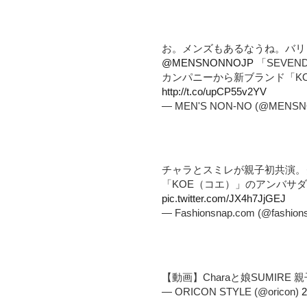
お。メンズもあるなうね。バリ
@MENSNONNOJP
「SEVEN
カンパニーから新ブランド「KO
http://t.co/upCP55v2YV
— MEN'S NON-NO (@MENS
チャラとスミレが親子初共演。
「KOE（コエ）」のアンバサ
pic.twitter.com/JX4h7JjGEJ
— Fashionsnap.com (@fashion
【動画】Charaと娘SUMIRE
— ORICON STYLE (@oricon)
2