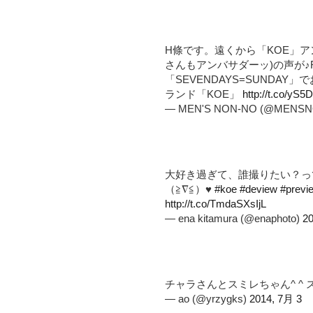
H條です。遠くから「KOE」アン
さんもアンバサダーッ)の声が♪
「SEVENDAYS=SUNDA
ランド「KOE」
http://t.co/yS
— MEN'S NON-NO (@MENS
大好き過ぎて、誰撮りたい？
（≧∇≦）♥
#koe
#deview
#previ
http://t.co/TmdaSXsIjL
— ena kitamura (@enaphoto)
20
チャラさんとスミレちゃん^ ^ ス
— ao (@yrzygks)
2014, 7月 3