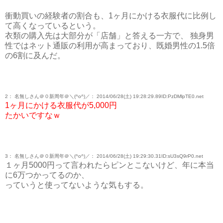
衝動買いの経験者の割合も、1ヶ月にかける衣服代に比例し
て高くなっているという。
衣類の購入先は大部分が「店舗」と答える一方で、 独身男
性ではネット通販の利用が高まっており、既婚男性の1.5倍
の6割に及んだ。
2： 名無しさん＠０新周年＠＼(^o^)／： 2014/06/28(土) 19:28:29.89ID:PzDMlpTE0.net
1ヶ月にかける衣服代が5,000円
たかいですなｗ
3： 名無しさん＠０新周年＠＼(^o^)／： 2014/06/28(土) 19:29:30.31ID:sU3sQ9rP0.net
１ヶ月5000円って言われたらピンとこないけど、年に本当
に6万つかってるのか、
っていうと使ってないような気もする。