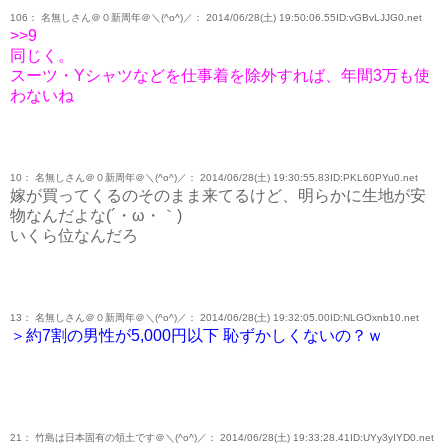
106： 名無しさん＠０新周年＠＼(^o^)／： 2014/06/28(土) 19:50:06.55ID:vGBvLJJG0.net
>>9
同じく。
スーツ・Yシャツなどを仕事着を除外すれば、年間3万も使
わないね
10： 名無しさん＠０新周年＠＼(^o^)／： 2014/06/28(土) 19:30:55.83ID:PKL60PYu0.net
嫁が買ってくるのそのまま来てるけど、明らかに生地が安
物なんだよな(´・ω・｀)
いくら位なんだろ
13： 名無しさん＠０新周年＠＼(^o^)／： 2014/06/28(土) 19:32:05.00ID:NLGOxnb10.net
＞約7割の男性が5,000円以下 恥ずかしくないの？ｗ
21： 竹島は日本固有の領土です＠＼(^o^)／： 2014/06/28(土) 19:33:28.41ID:UYy3yIYD0.net