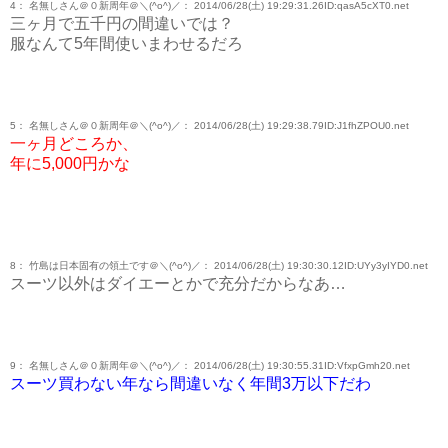
4： 名無しさん＠０新周年＠＼(^o^)／： 2014/06/28(土) 19:29:31.26ID:qasA5cXT0.net
三ヶ月で五千円の間違いでは？
服なんて5年間使いまわせるだろ
5： 名無しさん＠０新周年＠＼(^o^)／： 2014/06/28(土) 19:29:38.79ID:J1fhZPOU0.net
一ヶ月どころか、
年に5,000円かな
8： 竹島は日本固有の領土です＠＼(^o^)／： 2014/06/28(土) 19:30:30.12ID:UYy3yIYD0.net
スーツ以外はダイエーとかで充分だからなあ…
9： 名無しさん＠０新周年＠＼(^o^)／： 2014/06/28(土) 19:30:55.31ID:VfxpGmh20.net
スーツ買わない年なら間違いなく年間3万以下だわ