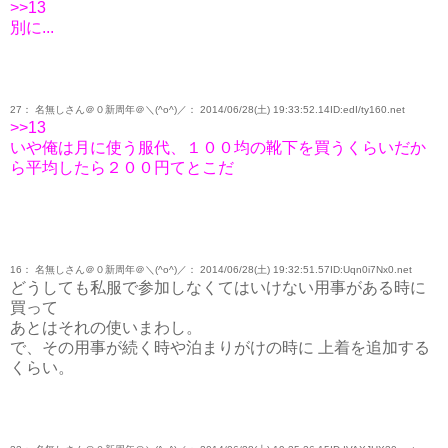
>>13
別に...
27： 名無しさん＠０新周年＠＼(^o^)／： 2014/06/28(土) 19:33:52.14ID:edI/ty160.net
>>13
いや俺は月に使う服代、１００均の靴下を買うくらいだか
ら平均したら２００円てとこだ
16： 名無しさん＠０新周年＠＼(^o^)／： 2014/06/28(土) 19:32:51.57ID:Uqn0i7Nx0.net
どうしても私服で参加しなくてはいけない用事がある時に
買って
あとはそれの使いまわし。
で、その用事が続く時や泊まりがけの時に 上着を追加する
くらい。