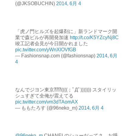
(@JKSOBUCHIN)
2014, 6月 4
「虎ノ門ヒルズを起爆剤に」新ランドマーク開
業で森ビルが再開発加速
http://t.co/K5YZcyNj8C
竣工記者会見が今日開かれました
pic.twitter.com/yWnXlOVfGB
— Fashionsnap.com (@fashionsnap)
2014, 6月
4
なんでジヨン東京⁈⁈⁈((((；ﾟДﾟ))))))) スタイリッ
シュすぎて全俺が震えてる
pic.twitter.com/vm3dTAomAX
— ももたろす (@96neko_m)
2014, 6月 4
@96neko_m
CHANELのショーだってさ。お呼