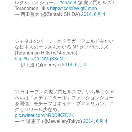
レクション ショー。
#chanel
@ 虎ノ門ヒルズ /
Toranomon Hills
http://t.co/c8WIgfCmnp
— 西田善太 (@ZentaNISHIDA)
2014, 6月 4
シャネルのパーリーか？ラガーフェルドみたい
な日本人のオッさんがいる (@ 虎ノ門ヒルズ
(Toranomon Hills) w/ 4 others)
http://t.co/CCNVqS3nMJ
— 伊ト遼 (@peperyo)
2014, 6月 4
11日オープンの虎ノ門ヒルズで、いち早くシャ
ネルは「メティエダール」ファッションショー
を開催。モチーフはネイティブアメリカン。ア
クセソワール少なめ。
pic.twitter.com/4R0DlKZD2K
— 本間 恵子 (@JewelleryTokyo)
2014, 6月 4