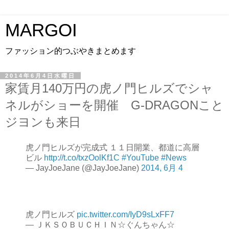
MARGOI
ファッション的つぶやきまとめます
2014年6月4日水曜日
家賃月140万円の虎ノ門ヒルズでシャ
ネルがショーを開催 G-DRAGONこと
ジヨンも来日
虎ノ門ヒルズが完成式 １１日開業、都道に高層
ビル
http://t.co/txzOolKf1C
#YouTube
#News
— JayJoeJane (@JayJoeJane)
2014, 6月 4
虎ノ門ヒルズ
pic.twitter.com/IyD9sLxFF7
— ＪＫＳＯＢＵＣＨＩＮ☆ぐんちゃん☆