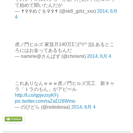
て始めて聞いたんだが
— ✝✞✞めぐを✞✞✝ (@sk8_girlz_xxx)
2014, 6月
4
虎ノ門ヒルズ 家賃月140万Σ░(꒪◊꒪ )))) あるとこ
ろにはお金ってあるもんだ
— namirie@さんぱず (@chiriemi)
2014, 6月 4
これありなんｗｗｗ虎ノ門ヒルズ完工 新キャ
ラ「トラのもん」がアピール
http://t.co/qpjezsyKFj
pic.twitter.com/raZaD28Wmo
— のびどら (@nobidoraa)
2014, 6月 4