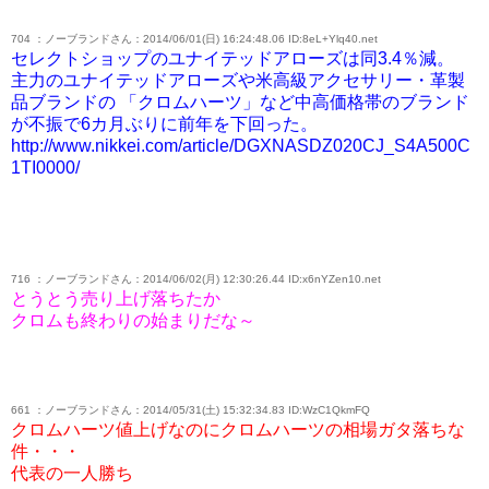
704 ：ノーブランドさん：2014/06/01(日) 16:24:48.06 ID:8eL+Ylq40.net
セレクトショップのユナイテッドアローズは同3.4％減。
主力のユナイテッドアローズや米高級アクセサリー・革製
品ブランドの 「クロムハーツ」など中高価格帯のブランド
が不振で6カ月ぶりに前年を下回った。
http://www.nikkei.com/article/DGXNASDZ020CJ_S4A500C
1TI0000/
716 ：ノーブランドさん：2014/06/02(月) 12:30:26.44 ID:x6nYZen10.net
とうとう売り上げ落ちたか
クロムも終わりの始まりだな～
661 ：ノーブランドさん：2014/05/31(土) 15:32:34.83 ID:WzC1QkmFQ
クロムハーツ値上げなのにクロムハーツの相場ガタ落ちな
件・・・
代表の一人勝ち