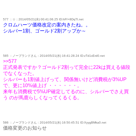
577 ：☆：2014/05/21(水) 00:41:06.25 ID:hP/+8DqTI.net
クロムハーツ価格改定の案内きたね。。
シルバー1割、ゴールド2割アップか～
585 ：ノーブランドさん：2014/05/21(水) 16:41:28.24 ID:zTd1xErd0.net
>>577
正式発表ですか？ゴールド2割って完全に22kは買える値段
でなくなった。
シルバーも1割値上げって、関係無いけど消費税が3%UP
で、更に10%値上げ ・・・・・・。
来年も消費税で5%UP確定してるのに、シルバーでさえ買
う のが馬鹿らしくなってくるくる。
586 ：ノーブランドさん：2014/05/21(水) 16:50:45.51 ID:XyygBMka0.net
価格変更のお知らせ