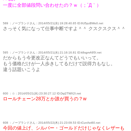
一度に全部値段問い合わせたの？ｗ（；´Д｀）
589 ：ノーブランドさん：2014/05/21(水) 19:28:40.65 ID:6U5pzBWo0.net
さっそく気になって仕事中断ですよ＾＾ クスクスクス＾＾
595 ：ノーブランドさん：2014/05/21(水) 21:16:16.81 ID:k8sgmA95I.net
だからもう今更改正なんてどうでもいいって。
もう価格だけが一人歩きしてるだけで説得力もなし。
違う話題いこうよ
600 ：☆：2014/05/21(水) 23:30:27.12 ID:Dqi2TWX2I.net
ロールチェーン28万とか誰が買うの？w
608 ：ノーブランドさん：2014/05/22(木) 21:23:09.53 ID:iCunAei60.net
今回の値上げ、シルバー・ゴールドだけじゃなくレザーも