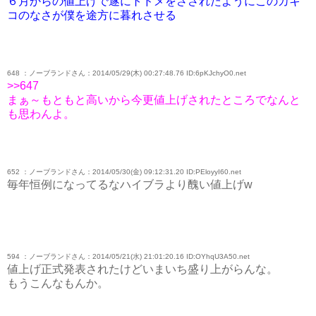
６月からの値上げで遂にトドメをさされたようにこのカキ
コのなさが僕を途方に暮れさせる
648 ：ノーブランドさん：2014/05/29(木) 00:27:48.76 ID:6pKJchyO0.net
>>647
まぁ～もともと高いから今更値上げされたところでなんと
も思わんよ。
652 ：ノーブランドさん：2014/05/30(金) 09:12:31.20 ID:PEloyyI60.net
毎年恒例になってるなハイブラより醜い値上げw
594 ：ノーブランドさん：2014/05/21(水) 21:01:20.16 ID:OYhqU3A50.net
値上げ正式発表されたけどいまいち盛り上がらんな。
もうこんなもんか。