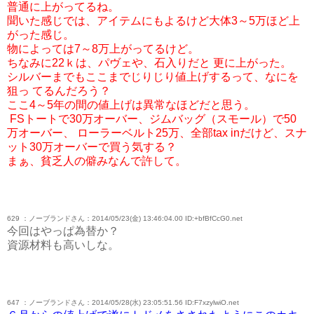
普通に上がってるね。
聞いた感じでは、アイテムにもよるけど大体3～5万ほど上
がった感じ。
物によっては7～8万上がってるけど。
ちなみに22ｋは、パヴェや、石入りだと 更に上がった。
シルバーまでもここまでじりじり値上げするって、なにを
狙っ てるんだろう？
ここ4～5年の間の値上げは異常なほどだと思う。
FSトートで30万オーバー、ジムバッグ（スモール）で50
万オーバー、 ローラーベルト25万、全部tax inだけど、スナ
ット30万オーバーで買う気する？
まぁ、貧乏人の僻みなんで許して。
629 ：ノーブランドさん：2014/05/23(金) 13:46:04.00 ID:+bfBfCcG0.net
今回はやっぱ為替か？
資源材料も高いしな。
647 ：ノーブランドさん：2014/05/28(水) 23:05:51.56 ID:F7xzylwiO.net