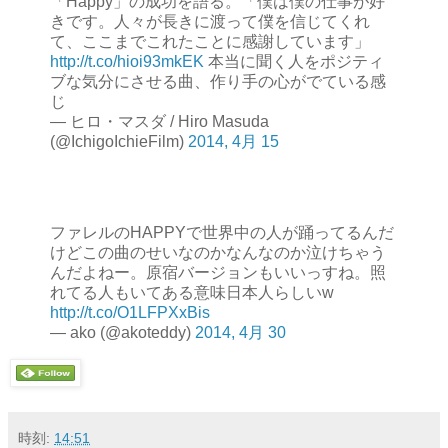
「Happy」の成功を語る。「僕は僕の仕事が好
きです。人々が長きに渡って僕を信じてくれ
て、ここまでこれたことに感謝しています」
http://t.co/hioi93mkEK
本当に聞く人をポジティ
ブな気分にさせる曲、作り手の心がでている感
じ
— ヒロ・マスダ / Hiro Masuda
(@IchigoIchieFilm)
2014, 4月 15
ファレルのHAPPYで世界中の人が踊ってるんだ
けどこの曲のせいなのかなんなのか泣けちゃう
んだよねー。原宿バージョンもいいっすね。照
れてる人もいてある意味日本人らしいw
http://t.co/O1LFPXxBis
— ako (@akoteddy)
2014, 4月 30
時刻:
14:51