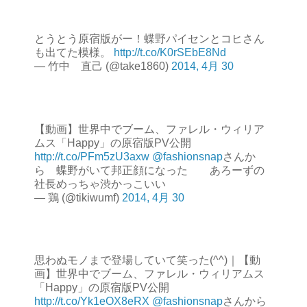
とうとう原宿版がー！蝶野パイセンとコヒさん
も出てた模様。
http://t.co/K0rSEbE8Nd
— 竹中 直己 (@take1860)
2014, 4月 30
【動画】世界中でブーム、ファレル・ウィリア
ムス「Happy」の原宿版PV公開
http://t.co/PFm5zU3axw
@fashionsnap
さんか
ら 蝶野がいて邦正顔になった あろーずの
社長めっちゃ渋かっこいい
— 鶏 (@tikiwumf)
2014, 4月 30
思わぬモノまで登場していて笑った(^^)｜【動
画】世界中でブーム、ファレル・ウィリアムス
「Happy」の原宿版PV公開
http://t.co/Yk1eOX8eRX
@fashionsnap
さんから