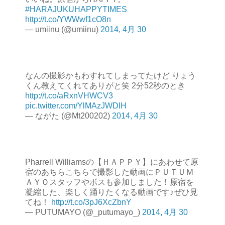
#HARAJUKUHAPPYTIMES
http://t.co/YWWwf1cO8n
— umiinu (@umiinu)
2014, 4月 30
なんの撮影かもわすれてしまってたけど りょう
くん教えてくれてありがと笑 2分52秒のとき
http://t.co/aRxnVHWCV3
pic.twitter.com/YlMAzJWDlH
— ながた (@Mt200202)
2014, 4月 30
Pharrell Williamsの【ＨＡＰＰＹ】にあわせて原
宿のあちらこちらで撮影した動画にＰＵＴＵＭ
ＡＹＯスタッフやボスも参加しました！原宿を
凝縮した、楽しく踊りたくなる動画です♪ぜひ見
てね！
http://t.co/3pJ6XcZbnY
— PUTUMAYO (@_putumayo_)
2014, 4月 30