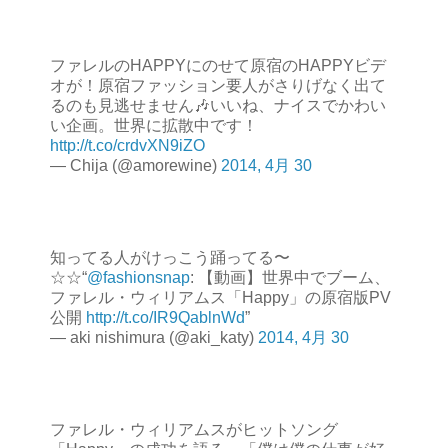
ファレルのHAPPYにのせて原宿のHAPPYビデ
オが！原宿ファッション要人がさりげなく出て
るのも見逃せません🎶いいね、ナイスでかわい
い企画。世界に拡散中です！
http://t.co/crdvXN9iZO
— Chija (@amorewine)
2014, 4月 30
知ってる人がけっこう踊ってる〜
☆☆“
@fashionsnap
: 【動画】世界中でブーム、
ファレル・ウィリアムス「Happy」の原宿版PV
公開
http://t.co/IR9QablnWd
”
— aki nishimura (@aki_katy)
2014, 4月 30
ファレル・ウィリアムスがヒットソング