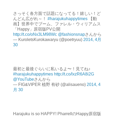
さっそく各方面で話題になってる！嬉しい！ど
んどん広がれ～！
#harajukuhappytimes
【動
画】世界中でブーム、ファレル・ウィリアムス
「Happy」原宿版PV公開
http://t.co/oNx3LM98Wc
@fashionsnap
さんから
— KuroletsKurokawaryu (@poetryuu)
2014, 4月
30
最初と最後ぐらいに私いるよ〜！見てね♪
#harajukuhappytimes
http://t.co/lxzR6A8i2G
@YouTube
さんから
— FIG&VIPER 植野 有砂 (@alisaueno)
2014, 4
月 30
Harajuku is so HAPPY! PharrellのHappy原宿版