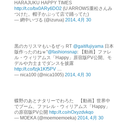
HARAJUKU HAPPY TIMES
http://t.co/bx0ARy6DO2
(U ARROWS重松さんみ
つけた。帽子かぶって店で踊ってた)
— 網中いづる (@izurua)
2014, 4月 30
黒のカリスマもいるぜっ RT
@gaitifujiyama
日本
版作ったのねｗ“
@fashionsnap
: 【動画】ファレ
ル・ウィリアムス「Happy」原宿版PV公開。モ
デルや力士までダンスを披露
http://t.co/fzjk1Kf5PV
…
— nica100 (@nica1005)
2014, 4月 30
蝶野のあとナタリーでわろた 【動画】世界中
でブーム、ファレル・ウィリアムス「Happy」
の原宿版PV公開
http://t.co/nOxyzdvkqo
— MOEKA (@moemoemoeka)
2014, 4月 30