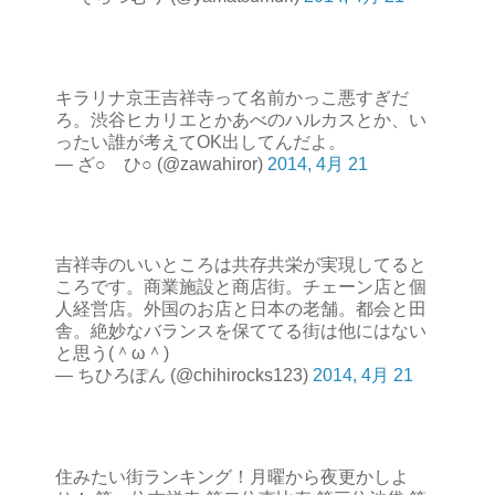
キラリナ京王吉祥寺って名前かっこ悪すぎだ
ろ。渋谷ヒカリエとかあべのハルカスとか、い
ったい誰が考えてOK出してんだよ。
— ざ○ ひ○ (@zawahiror)
2014, 4月 21
吉祥寺のいいところは共存共栄が実現してると
ころです。商業施設と商店街。チェーン店と個
人経営店。外国のお店と日本の老舗。都会と田
舎。絶妙なバランスを保ててる街は他にはない
と思う(＾ω＾)
— ちひろぽん (@chihirocks123)
2014, 4月 21
住みたい街ランキング！月曜から夜更かしよ