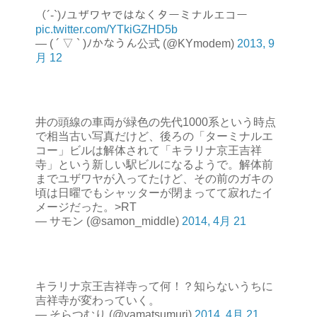
（´‐`)ﾉユザワヤではなくターミナルエコー
pic.twitter.com/YTkiGZHD5b
— ( ´ ▽ ` )ﾉかなうん公式 (@KYmodem)
2013, 9
月 12
井の頭線の車両が緑色の先代1000系という時点
で相当古い写真だけど、後ろの「ターミナルエ
コー」ビルは解体されて「キラリナ京王吉祥
寺」という新しい駅ビルになるようで。解体前
までユザワヤが入ってたけど、その前のガキの
頃は日曜でもシャッターが閉まってて寂れたイ
メージだった。>RT
— サモン (@samon_middle)
2014, 4月 21
キラリナ京王吉祥寺って何！？知らないうちに
吉祥寺が変わっていく。
— そらつむり (@yamatsumuri)
2014, 4月 21