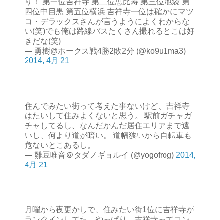
り！ 第一位吉祥寺 第二位恵比寿 第三位池袋 第
四位中目黒 第五位横浜 吉祥寺一位は確かにマツ
コ・デラックスさんが言うようによくわからな
い(笑)でも俺は路線バスたくさん撮れるとこは好
きだな(笑)
— 勇樹@ホークス戦4勝2敗2分 (@ko9u1ma3)
2014, 4月 21
住んでみたい街って考えた事ないけど、吉祥寺
はたいして住みよくないと思う。 駅前ガチャガ
チャしてるし、なんだかんだ居住エリアまで遠
いし、何より道が暗い。 道幅狭いから自転車も
危ないとこあるし。
— 雛豆唯音＠タダノギョルイ (@yogofrog)
2014,
4月 21
月曜から夜更かしで、住みたい街1位に吉祥寺が
ランクインしてた。やっぱり、吉祥寺ってコン