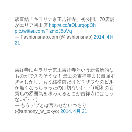
駅直結「キラリナ京王吉祥寺」初公開。70店舗
がエリア初出店
http://t.co/eOLurqopOh
pic.twitter.com/FIzmoJ5oVq
— Fashionsnap.com (@fashionsnap)
2014, 4月
21
吉祥寺にキラリナ京王吉祥寺という新名所的な
ものができるそうな！ 最近の吉祥寺まじ最強す
ぎw しかし、もう結構前だけどユザワヤのビル
が無くなっちゃったのは切ない(´･_･`) 昭和の百
貨店の雰囲気を味わえるとこが吉祥寺にはもう
ない(´･_･`)
— もうデブとは言わせないつもり
(@anthony_w_tokyo)
2014, 4月 21