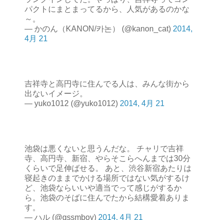
パクトにまとまってるから、人気があるのかな
～。
— かのん（KANON/카논） (@kanon_cat)
2014,
4月 21
吉祥寺と高円寺に住んでる人は、みんな街から
出ないイメージ。
— yuko1012 (@yuko1012)
2014, 4月 21
池袋は悪くないと思うんだな。 チャリで吉祥
寺、高円寺、新宿、やらそこらへんまでは30分
くらいで足伸ばせる。 あと、渋谷新宿あたりは
寝起きのままでかける場所ではない気がするけ
ど、池袋ならいいや適当でって感じがするか
ら。池袋のそばに住んでたから結構愛着ありま
す。
— ハル (@gssmboy)
2014, 4月 21