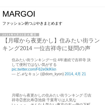
MARGOI
ファッション的つぶやきまとめます
2014年4月22日火曜日
【月曜から夜更かし】住みたい街ラン
キング2014 一位吉祥寺に疑問の声
住みたい街ランキング一位 4年連続で吉祥寺 決
して便利ではない気がする
pic.twitter.com/F62e0kIKkn
— どℳなキョン (@dom_kyon)
2014, 4月 21
月曜から夜更かしの住みたい街ランキング ①吉
祥寺②恵比寿③池袋 千葉寄りは人気な
い・・・ そんな人気ない東京の右っ側の下町