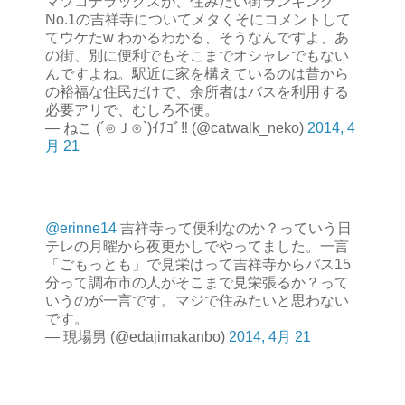
マツコデラックスが、住みたい街ランキング
No.1の吉祥寺についてメタくそにコメントして
てウケたw わかるわかる、そうなんですよ、あ
の街、別に便利でもそこまでオシャレでもない
んですよね。駅近に家を構えているのは昔から
の裕福な住民だけで、余所者はバスを利用する
必要アリで、むしろ不便。
— ねこ (´⊙Ｊ⊙`)ｲﾁｺﾞ‼ (@catwalk_neko)
2014, 4
月 21
@erinne14
吉祥寺って便利なのか？っていう日
テレの月曜から夜更かしでやってました。一言
「ごもっとも」で見栄はって吉祥寺からバス15
分って調布市の人がそこまで見栄張るか？って
いうのが一言です。マジで住みたいと思わない
です。
— 現場男 (@edajimakanbo)
2014, 4月 21