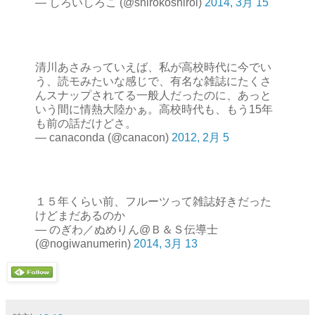
— しろいしろこ (@shirokoshiroi)
2014, 3月 15
清川あさみっていえば、私が高校時代に今でい
う、読モみたいな感じで、有名な雑誌にたくさ
んスナップされてる一般人だったのに、あっと
いう間に情熱大陸かぁ。高校時代も、もう15年
も前の話だけどさ。
— canaconda (@canacon)
2012, 2月 5
１５年くらい前、フルーツって雑誌好きだった
けどまだあるのか
— のぎわ／ぬめりん@Ｂ＆Ｓ伝導士
(@nogiwanumerin)
2014, 3月 13