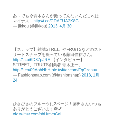
あ～でも今青木さんが撮ってんないんだこれは
マイナス
http://t.co/CDAFUA2K8G
— jikkou (@jikkou)
2013, 4月 30
【スナップ】雑誌STREETやFRUiTSなどのスト
リートスナップを撮っている藤田佳祐さん。
http://t.co/6D87pJRE
【インタビュー】
STREET、FRUiTS創業者 青木正一。
http://t.co/09AohNhH
pic.twitter.com/FqCzdsuv
— Fashionsnap.com (@fashionsnap)
2013, 1月
24
ひさびさのフルーツに2ページ！藤田さんいつも
ありがとうございます🙈💕
pic.twitter.com/qhUrcvgGgi