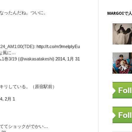
なったんだね。ついに。
MARGOIで
_AM1:00(TDE):
http://t.co/m9melpIyEu
な風に…
19 (@wakasatakeshi)
2014, 1月 31
キリしている。（原宿駅前）
4, 2月 1
ててショックがでかい…