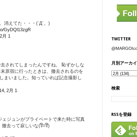
消えてた・・・(´Д`。)
t.co/GyDQl13zgR
 2月 1
TWITTER
@MARGOI
月別アーカイ
撤去されてしまったんですね。 恥ずかしな
年末原宿に行ったときは、撤去されるのを
しまいました。知っていれば記念撮影し
検索
14, 2月 1
RSSを登録
 ジェジュンがプライベートで来た時に写真
去って寂しいな(꒦ິ⌑꒦ີ)