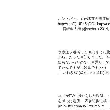
ホントだわ。原宿駅前の歩道橋、
http://t.co/QjUD45qDOo
http://
— 宮崎＠大福 (@taebok)
2014,
表参道歩道橋って もうすでに
がら、たった今知りました。 
知らなかったので、素通りして
てたんですが、残念です(ｰｰ;)
— いわき37 (@kerakera111)
20
ユノがPVの撮影をした場所、
を撮った場所、 表参道歩道橋… 撤
pic.twitter.com/0VLrYBMpEx