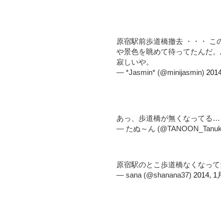
原宿駅前歩道橋撤去 ・・・ 
や景色を眺めて待ってたんだ。
寂しいや。
— *Jasmin* (@minijasmin)
201
あっ、歩道橋が無くなってる
— たぬ～ん (@TANOON_Tanuk
原宿駅のとこ歩道橋なくなっ
— sana (@shanana37)
2014, 1