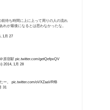
この前待ち時間に上に上って周りの人の流れ
あれが最後になるとは思わなかったな。
4, 1月 27
…＠原宿駅
pic.twitter.com/getQefpxQV
i)
2014, 1月 28
てたー。
pic.twitter.com/oVXZaaVRfB
月 31