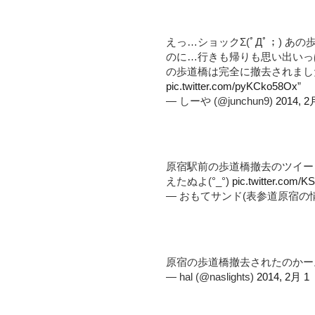
えっ…ショックΣ(ﾟДﾟ；) 
のに…行きも帰りも思い出いっぱ
の歩道橋は完全に撤去されまし
pic.twitter.com/pyKCko58Ox
”
— しーや (@junchun9)
2014, 2
原宿駅前の歩道橋撤去のツイー
えたぬよ(°_°)
pic.twitter.com/
— おもてサンド(表参道原宿の情報サ
原宿の歩道橋撤去されたのかー
— hal (@naslights)
2014, 2月 1