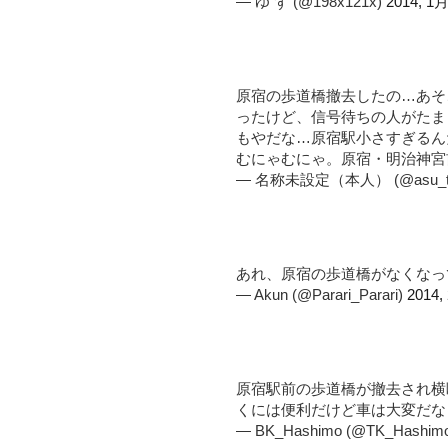
— ゆ ず (@198x121x)
2014, 1月
原宿の歩道橋撤去したの…あそ
ったけど、信号待ちの人がたま
もやだな…原宿駅小さすぎるん
むにゃむにゃ。原宿・明治神宮
— 名称未設定（本人） (@asu_ta
あれ、原宿の歩道橋がなくな
— Akun (@Parari_Parari)
2014,
原宿駅前の歩道橋が撤去され横
くには便利だけど車は大変だ
— BK_Hashimo (@TK_Hashim