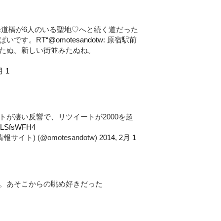
あの歩道橋が6人のいる聖地♡へと続く道だった
いです。RT“
@omotesandotw
: 原宿駅前
たぬ。新しい街並みたぬね。
月 1
トが凄い反響で、リツイートが2000を超
KSLSfsWFH4
イト) (@omotesandotw)
2014, 2月 1
。あそこからの眺め好きだった