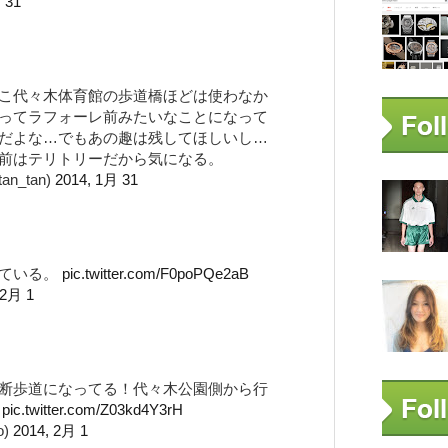
 31
こ代々木体育館の歩道橋ほどは使わなか
ってラフォーレ前みたいなことになって
だよな…でもあの趣は残してほしいし…
前はテリトリーだから気になる。
n_tan)
2014, 1月 31
っている。
pic.twitter.com/F0poPQe2aB
 2月 1
断歩道になってる！代々木公園側から行
な
pic.twitter.com/Z03kd4Y3rH
o)
2014, 2月 1