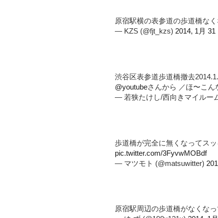
原宿駅横の表参道の歩道橋なく
— KZS (@fjt_kzs)
2014, 1月 31
渋谷区表参道歩道橋撤去2014.1.24
@youtube
さんから ／ほ〜こん
— 若狭たけし/西向きマイルーム1巻3/
歩道橋が完全に無くなってスッ
pic.twitter.com/3FyvwMOBdf
— マツモト (@matsuwitter)
201
原宿駅周辺の歩道橋がなくなっ