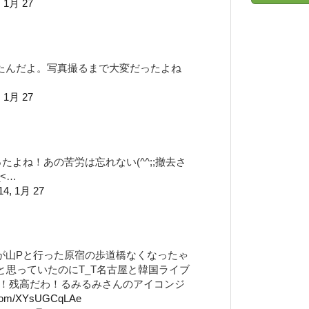
, 1月 27
たんだよ。写真撮るまで大変だったよね
, 1月 27
よね！あの苦労は忘れない(^^;;撤去さ
<…
14, 1月 27
が山Pと行った原宿の歩道橋なくなったゃ
と思っていたのにT_T名古屋と韓国ライブ
！残高だわ！るみるみさんのアイコンジ
r.com/XYsUGCqLAe