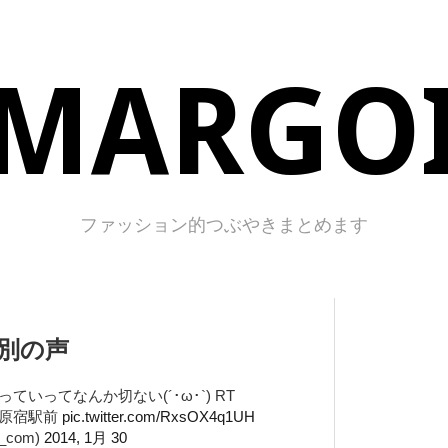
MARGO
ファッション的つぶやきまとめます
惜別の声
いってなんか切ない(´･ω･`) RT
る、原宿駅前
pic.twitter.com/RxsOX4q1UH
_com)
2014, 1月 30