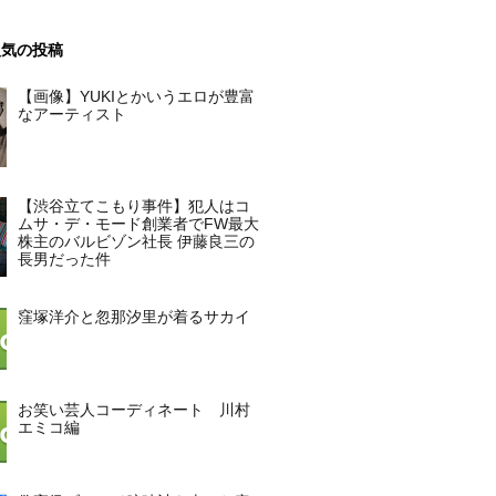
人気の投稿
【画像】YUKIとかいうエロが豊富
なアーティスト
【渋谷立てこもり事件】犯人はコ
ムサ・デ・モード創業者でFW最大
株主のバルビゾン社長 伊藤良三の
長男だった件
窪塚洋介と忽那汐里が着るサカイ
お笑い芸人コーディネート 川村
エミコ編