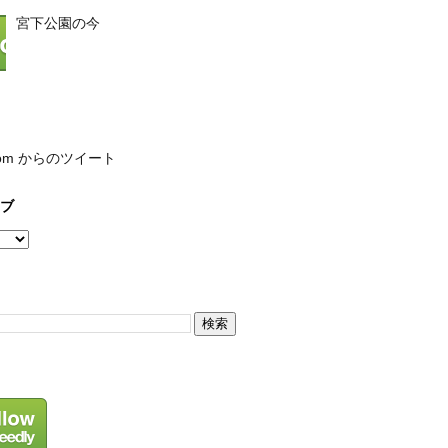
宮下公園の今
com からのツイート
ブ