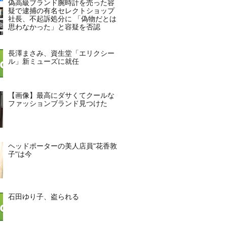
偽高級ブランド腕時計を売った容
疑で逮捕の有名セレクトショップ
社長、不起訴処分に 「偽物だとは
思わなかった」と容疑を否認
長澤まさみ、資生堂「エリクシー
ル」新ミューズに就任
【画像】最高にダサくてクールな
ファッションブランド見つけた
ヘッドポーターの美人店員"花香敦
子"は今
石田ゆり子、盗られる