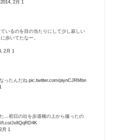
)
2014, 2月 1
っているのを目の当たりにして少し寂しい
うに歩いてたなー。
4, 2月 1
くなったんだね
pic.twitter.com/piynCJRMbn
1
た…初日の出を歩道橋の上から撮ったの
://t.co/JxlIQqRD4K
 2月 1