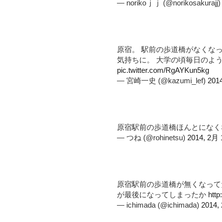
— norikoｊｊ (@norikosakurajj
原宿。 駅前の歩道橋がなくな
気持ちに。 大学の頃毎日のよ
pic.twitter.com/RgAYKun5kg
— 宮崎一史 (@kazumi_lef)
201
原宿駅前の歩道橋ほんとにな
— つね (@rohinetsu)
2014, 2月 
原宿駅前の歩道橋が無くなって
が最後になってしまったか
http
— ichimada (@ichimada)
2014,