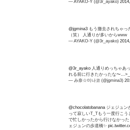
— AYAKO-Y (@3r_ayako)
2014
@jgmina3
もう撤去されちゃっ
（笑） 人通りが多いからwww
— AYAKO-Y (@3r_ayako)
2014
@3r_ayako
人通りめっちゃあった
れる前に行きたかったな〜…>_
— み奈☆미나코 (@jgmina3)
20
@chocolatobanana
ジェジュン
って寂しいT_Tもう一度行こう
で忙しかったから行けなかった
ェジュンの歩道橋✨
pic.twitte