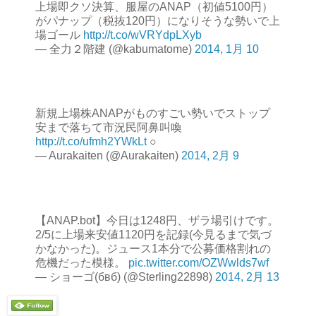
上場即クソ決算、服屋のANAP（初値5100円）
がパナップ（税抜120円）になりそうな勢いで上
場ゴール
http://t.co/wVRYdpLXyb
— 全力２階建 (@kabumatome)
2014, 1月 10
新規上場株ANAPがものすごい勢いでストップ
安まで落ちて市況民阿鼻叫喚
http://t.co/ufmh2YWkLt
○
— Aurakaiten (@Aurakaiten)
2014, 2月 9
【ANAP.bot】今日は1248円、ザラ場引けです。
2/5に上場来安値1120円を記録(今見るまで気づ
かなかった)。ジュース1本分で公募価格割れの
危機だった模様。
pic.twitter.com/OZWwlds7wf
— ショーゴ(бвб) (@Sterling22898)
2014, 2月 13