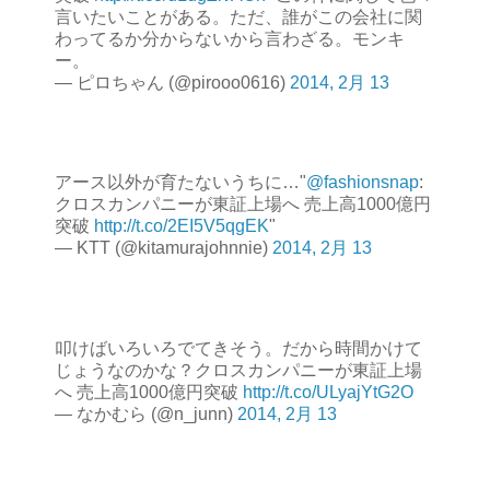
言いたいことがある。ただ、誰がこの会社に関
わってるか分からないから言わざる。モンキ
ー。
— ピロちゃん (@pirooo0616)
2014, 2月 13
アース以外が育たないうちに…"
@fashionsnap
:
クロスカンパニーが東証上場へ 売上高1000億円
突破
http://t.co/2EI5V5qgEK
"
— KTT (@kitamurajohnnie)
2014, 2月 13
叩けばいろいろでてきそう。だから時間かけて
じょうなのかな？クロスカンパニーが東証上場
へ 売上高1000億円突破
http://t.co/ULyajYtG2O
— なかむら (@n_junn)
2014, 2月 13