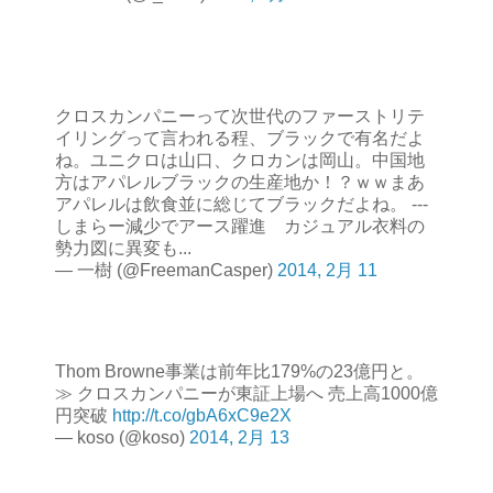
クロスカンパニーって次世代のファーストリテ
イリングって言われる程、ブラックで有名だよ
ね。ユニクロは山口、クロカンは岡山。中国地
方はアパレルブラックの生産地か！？ｗｗまあ
アパレルは飲食並に総じてブラックだよね。 ---
しまらー減少でアース躍進 カジュアル衣料の
勢力図に異変も...
— 一樹 (@FreemanCasper)
2014, 2月 11
Thom Browne事業は前年比179%の23億円と。
≫ クロスカンパニーが東証上場へ 売上高1000億
円突破
http://t.co/gbA6xC9e2X
— koso (@koso)
2014, 2月 13