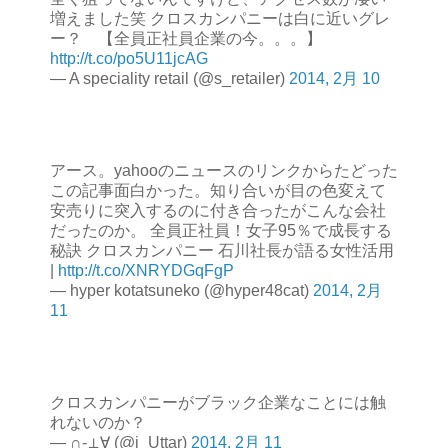
増えました笑 クロスカンパニーは白に近いグレ
ー？ 【全員正社員企業の今。。。】
http://t.co/po5U11jcAG
— A speciality retail (@s_retailer)
2014, 2月 10
アース。yahooのニュースのリンクからたどった
この記事面白かった。知り合いが目の色変えて
安売りに突入するのに付き合ったがこんな会社
だったのか。 全員正社員！女子95％で成長する
秘訣 クロスカンパニー 石川社長が語る女性活用
|
http://t.co/XNRYDGqFgP
— hyper kotatsuneko (@hyper48cat)
2014, 2月
11
クロスカンパニーがブラック企業なことには触
れないのか？
— ∩-⊥∀ (@i_Uttar)
2014, 2月 11