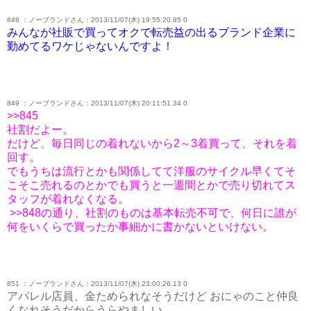
848 ：ノーブランドさん：2013/11/07(木) 19:55:20.85 0
みんなが社販で買ってオクで転売益の出るブランド企業に
勤めてるワケじゃないんですよ！
849 ：ノーブランドさん：2013/11/07(木) 20:11:51.34 0
>>845
社割だよー。
だけど、毎日同じの着れないから2～3着買って、それを着
回す。
でもうちは流行とかも関係してて洋服のサイクル早くてそ
こそこ売れるのとかでも買うと一週間とかで売り切れてス
タッフが着れなくなる。
>>848の通り、社割のものは基本転売不可で、何日に誰が
何をいくらで買ったか事細かに書かないといけない。
851 ：ノーブランドさん：2013/11/07(木) 23:00:26.13 0
アパレル店員、金ためられなそうだけど おにゃのこと仲良
くなれそうだからうらやましい