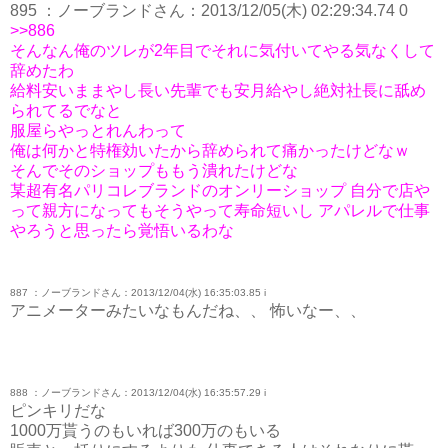
895 ：ノーブランドさん：2013/12/05(木) 02:29:34.74 0
>>886
そんなん俺のツレが2年目でそれに気付いてやる気なくして
辞めたわ
給料安いままやし長い先輩でも安月給やし絶対社長に舐め
られてるでなと
服屋らやっとれんわって
俺は何かと特権効いたから辞められて痛かったけどなｗ
そんでそのショップももう潰れたけどな
某超有名パリコレブランドのオンリーショップ 自分で店や
って親方になってもそうやって寿命短いし アパレルで仕事
やろうと思ったら覚悟いるわな
887 ：ノーブランドさん：2013/12/04(水) 16:35:03.85 i
アニメーターみたいなもんだね、、 怖いなー、、
888 ：ノーブランドさん：2013/12/04(水) 16:35:57.29 i
ピンキリだな
1000万貰うのもいれば300万のもいる