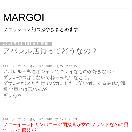
MARGOI
ファッション的つぶやきまとめます
2013年12月23日月曜日
アパレル店員ってどうなの？
811 ：ノーブランドさん：2013/10/20(日) 22:32:24.15 0
アパレル＝私達オシャレでキレイなものが好きなの～
ダサいやつはこないでね～みたいなとこ。
ダサいやつ来ただけでバカにしたり笑い者にする最低な職
業 全員とは言わんが。
ざまあｗ
814 ：ノーブランドさん：2013/10/23(水) 17:11:48.33 0
ファーイー○トカンパニーの面接官が女のフランドなのに男
でしかも服装が