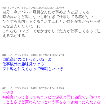
839 ：ノーブランドさん：2013/11/06(水) 20:04:11.48 0
自分、今アパレル店員なんだが辞めようと思ってる
時給高いけど客こないし暇すぎて仕事してる感がない。
ひたすら店内ぐるぐる早足で回れとか自分が客だったらそ
んな店入りたくねーわ
これならコンビニでせかせかしてた方が仕事してるって思
える気がする。
840 ：ノーブランドさん：2013/11/07(木) 14:50:58.77 0
自給高いのにもったいねーよ
仕事以外の趣味見つけろ
フト客と仲良くなって転職もいいぞ
841 ：ノーブランドさん：2013/11/07(木) 14:54:11.25 0
>>840
時給良いって言ってもコンビニ深夜と同じ値段で、他のと
こともさほど変わんないという事をさっき知ったんだよな