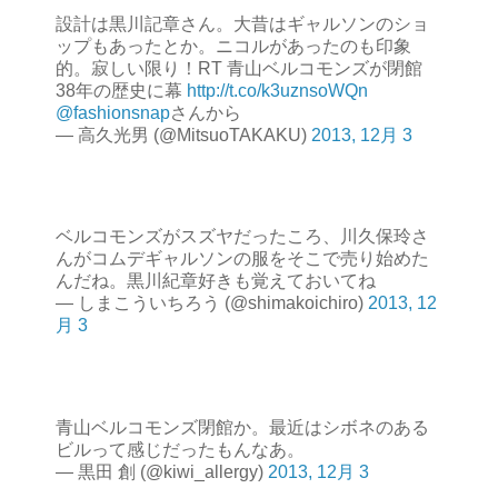
設計は黒川記章さん。大昔はギャルソンのショ
ップもあったとか。ニコルがあったのも印象
的。寂しい限り！RT 青山ベルコモンズが閉館
38年の歴史に幕
http://t.co/k3uznsoWQn
@fashionsnap
さんから
— 高久光男 (@MitsuoTAKAKU)
2013, 12月 3
ベルコモンズがスズヤだったころ、川久保玲さ
んがコムデギャルソンの服をそこで売り始めた
んだね。黒川紀章好きも覚えておいてね
— しまこういちろう (@shimakoichiro)
2013, 12
月 3
青山ベルコモンズ閉館か。最近はシボネのある
ビルって感じだったもんなあ。
— 黒田 創 (@kiwi_allergy)
2013, 12月 3