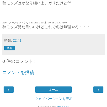
秋モッズはかなり細いよ、ガリだけど^^
226：ノーブランドさん：2013/11/13(水) 00:18:20.73 ID:0
秋モッズ見た目いいけどこれで冬は無理やろ・・・
時刻:
22:41
共有
0 件のコメント:
コメントを投稿
‹
›
ホーム
ウェブ バージョンを表示
Powered by
Blogger
.