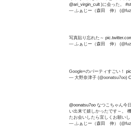
@ari_virgin_cult
)に会った。
#s
— ふぁじー（森田 伸） (@fuzz
写真貼り忘れた～
pic.twitter.
— ふぁじー（森田 伸） (@fuzz
Google+のパーティすごい！
pi
— 大野奈津子 (@oonatsu7oo)
O
@oonatsu7oo
なつこちゃん今日は
い出来て嬉しかったです～。 機
たお会いしたら宜しくお願いし
— ふぁじー（森田 伸） (@fuzz