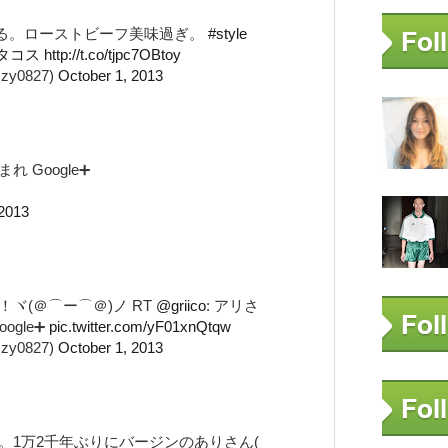
けてる。ローストビーフ美味過ぎ。
#style
タコス
http://t.co/tjpc7OBtoy
y0827)
October 1, 2013
 Google➕
 2013
ヾ(＠⌒ー⌒＠)ノ RT
@griico
: アリさ
gle➕
pic.twitter.com/yF01xnQtqw
y0827)
October 1, 2013
。1万2千年ぶりにバージンのありさん(