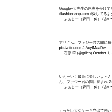
Google+大先生の恩恵を受
#fashionsnap
.com
#愛してるよ
— ふぁじー（森田 伸） (@fuzz
アリさん、ファジー君の間に挟まれ
pic.twitter.com/aAxyfMaaDw
— 石原 翠 (@griico)
October 1,
いえーい！最高に楽しいよ～ん！
ん、ファジー君の間に挟まれ Goo
— ふぁじー（森田 伸） (@fuzz
くっそ巨大なケーキ🎂出て来た