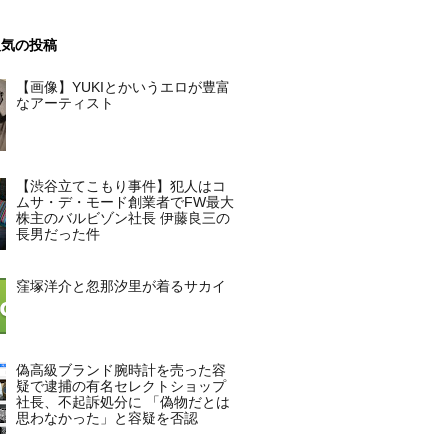
人気の投稿
【画像】YUKIとかいうエロが豊富
なアーティスト
【渋谷立てこもり事件】犯人はコ
ムサ・デ・モード創業者でFW最大
株主のバルビゾン社長 伊藤良三の
長男だった件
窪塚洋介と忽那汐里が着るサカイ
偽高級ブランド腕時計を売った容
疑で逮捕の有名セレクトショップ
社長、不起訴処分に 「偽物だとは
思わなかった」と容疑を否認