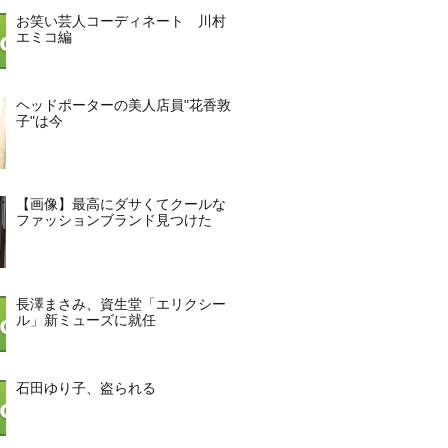
お笑い芸人コーディネート 川村
エミコ編
ヘッドポーターの美人店員"花香敦
子"は今
【画像】最高にダサくてクールな
ファッションブランド見つけた
長澤まさみ、資生堂「エリクシー
ル」新ミューズに就任
石田ゆり子、盗られる