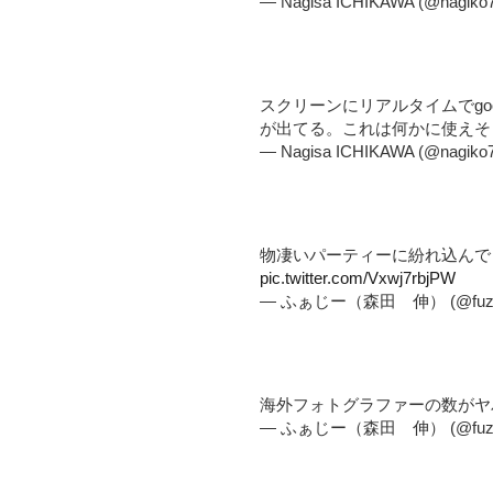
— Nagisa ICHIKAWA (@nagiko
スクリーンにリアルタイムでgo
が出てる。これは何かに使え
— Nagisa ICHIKAWA (@nagiko
物凄いパーティーに紛れ込んで
pic.twitter.com/Vxwj7rbjPW
— ふぁじー（森田 伸） (@fuzz
海外フォトグラファーの数が
— ふぁじー（森田 伸） (@fuzz