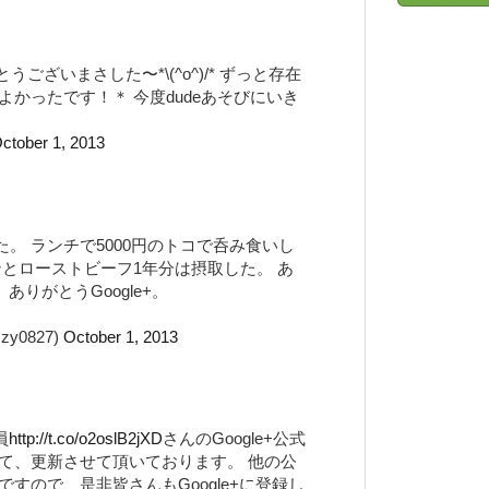
ございまさした〜*\(^o^)/* ずっと存在
かったです！＊ 今度dudeあそびにいき
ctober 1, 2013
ぎた。 ランチで5000円のトコで呑み食いし
ンとローストビーフ1年分は摂取した。 あ
 ありがとうGoogle+。
y0827)
October 1, 2013
員
http://t.co/o2oslB2jXD
さんのGoogle+公式
て、更新させて頂いております。 他の公
すので、是非皆さんもGoogle+に登録し