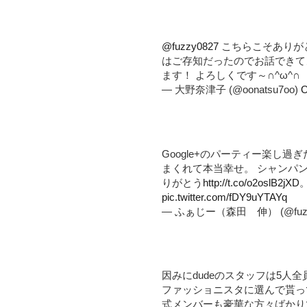
@fuzzy0827
こちらこそありがとう
はご存知だったのでお話できてよ
ます！ よろしくです～∩^ω^∩
— 大野奈津子 (@oonatsu7oo)
O
Google+のパーティー楽し過
まくれて本当幸せ。 シャンパ
りがとう
http://t.co/o2oslB2jXD
。
pic.twitter.com/fDY9uYTAYq
— ふぁじー（森田 伸） (@fuzz
因みにdudeのスタッフは5人全
ファッショニスタに選んで貰っ
式メンバーも豪華な方々ばかりで