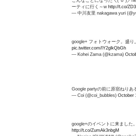
こんなことになった＼(^o^)／ne
ーティに行く～w
http://t.co/Z
— 中川友里 nakagawa yuri (@yu
google+ フォトウォーク。盛
pic.twitter.com/IY2glkQbGh
— Kohei Zama (@kzama)
Octob
Google partyの前に原宿ねりあ
— Coi (@coi_bubbles)
October 
google+のイベントに来ました。
http://t.co/ZumAk3nbgM