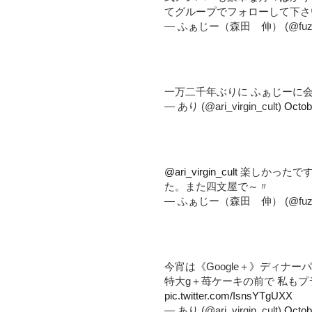
てグループでフォローして下さ
— ふぁじー（森田 伸） (@fuzz
一万二千年ぶりに ふぁじーに
— あり (@ari_virgin_cult)
Octob
@ari_virgin_cult
楽しかったです
た。また四文屋で～〃
— ふぁじー（森田 伸） (@fuzz
今宵は《Google＋》ディナ
特大g＋苺ケーキの前で 私も
pic.twitter.com/IsnsYTgUXX
— あり (@ari_virgin_cult)
Octob