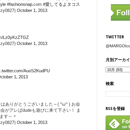
tyle
#fashionsnap
.com
#愛してるよタコス
y0827)
October 1, 2013
TWITTER
com/Lz0yKzZTGZ
y0827)
October 1, 2013
@MARGOI
月別アーカイ
c.twitter.com/AuoS2KudPU
ctober 1, 2013
検索
ありがとうございました～( ^ω^ ) お会
RSSを登録
会がアレばdudeも遊びに来て下さい！ ま
ます～〃
y0827)
October 1, 2013