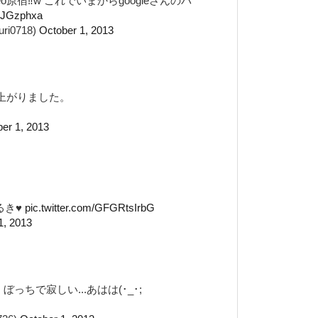
o原宿‼w これでいまからgoogleさんのパ
D3JGzphxa
ri0718)
October 1, 2013
り上がりました。
er 1, 2013
るき♥️
pic.twitter.com/GFGRtsIrbG
1, 2013
ぼっちで寂しい...あはは(･_･;