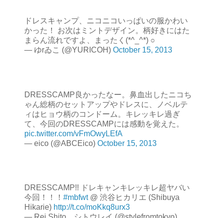
ドレスキャンプ、ニコニコいっぱいの服かわい
かった！ お次はミントデザイン。柄好きにはた
まらん流れですよ、まったく(*^_^*) ○
— ゆrゐこ (@YURICOH)
October 15, 2013
DRESSCAMP良かったなー。鼻血出したニコち
ゃん総柄のセットアップやドレスに、ノベルテ
ィはヒョウ柄のコンドーム。キレッキレ過ぎ
て、今回のDRESSCAMPには感動を覚えた。
pic.twitter.com/vFmOwyLEfA
— eico (@ABCEico)
October 15, 2013
DRESSCAMP!! ドレキャンキレッキレ超ヤバい
今回！！！
#mbfwt
@ 渋谷ヒカリエ (Shibuya
Hikarie)
http://t.co/moKkq8urx3
— Rei Shito シトウレイ (@stylefromtokyo)