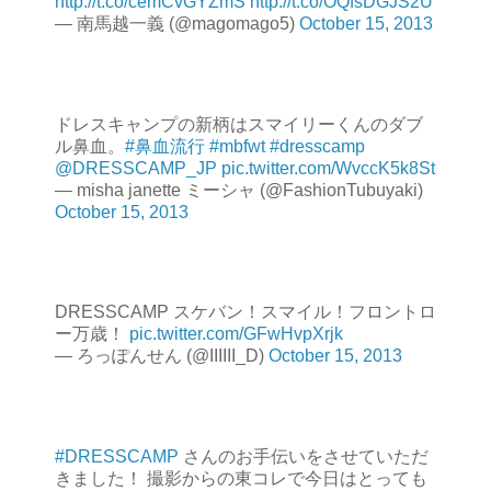
http://t.co/cemCvGYZmS
http://t.co/OQfsDGJS2U
— 南馬越一義 (@magomago5)
October 15, 2013
ドレスキャンプの新柄はスマイリーくんのダブ
ル鼻血。
#鼻血流行
#mbfwt
#dresscamp
@DRESSCAMP_JP
pic.twitter.com/WvccK5k8St
— misha janette ミーシャ (@FashionTubuyaki)
October 15, 2013
DRESSCAMP スケバン！スマイル！フロントロ
ー万歳！
pic.twitter.com/GFwHvpXrjk
— ろっぽんせん (@IIIIII_D)
October 15, 2013
#DRESSCAMP
さんのお手伝いをさせていただ
きました！ 撮影からの東コレで今日はとっても