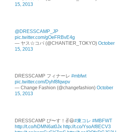
15, 2013
@DRESSCAMP_JP
pic.twitter.com/gOeFRBvE4g
— ヤス☆コバ (@CHANTIER_TOKYO)
October
15, 2013
DRESSCAMP フィナーレ
#mbfwt
pic.twitter.com/Dyhf8fqwpv
— Change Fashion (@changefashion)
October
15, 2013
DRESSCAMP ぴ〜す！✌😃
#東コレ
#MBFWT
http://t.co/hDMN6at0Jx
http://t.co/YsoAf8ECV3