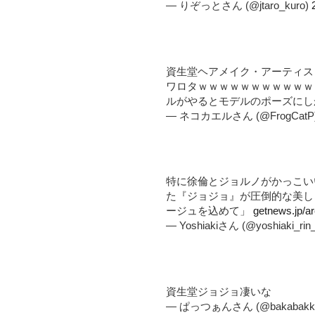
— りぞっとさん (@jtaro_kuro)
資生堂ヘアメイク・アーティス
ワロタｗｗｗｗｗｗｗｗｗｗ
ルがやるとモデルのポーズにし
— ネコカエルさん (@FrogCatP
特に徐倫とジョルノがかっこい
た『ジョジョ』が圧倒的な美し
ージュを込めて」
getnews.jp/a
— Yoshiakiさん (@yoshiaki_rin
資生堂ジョジョ凄いな
— ぱっつぁんさん (@bakabakka4