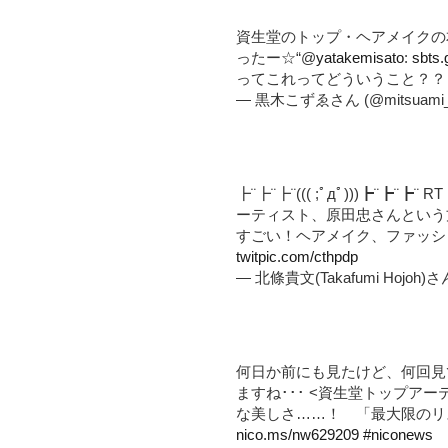
資生堂のトップ・ヘアメイクの本
ったー☆“@
yatakemisato
:
sbts.
ってこれってどういうこと？？
— 黒木こずゑさん (@mitsuami_
┣¨┣¨┣¨((( ;ﾟдﾟ)))┣¨┣¨┣¨ RT
ーティスト、原田忠さんという
すごい！ヘアメイク、ファッシ
twitpic.com/cthpdp
— 北條貴文(Takafumi Hojoh)さん
何日か前にも見たけど、何回見
ますね･･･ <資生堂トップア
な美しさ……！ 「最大限のリ
nico.ms/nw629209
#niconews