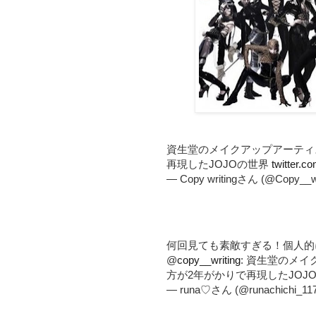
資生堂のメイクアップアーティ
再現したJOJOの世界
twitter.c
— Copy writingさん (@Copy__wr
何回見ても素敵すぎる！個人的
@
copy__writing
: 資生堂のメ
方が2年がかりで再現したJOJ
— runa♡さん (@runachichi_11