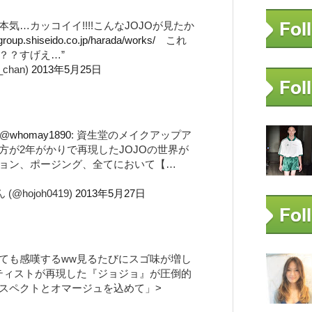
気…カッコイイ!!!!こんなJOJOが見たか
group.shiseido.co.jp/harada/works/
これ
？？すげえ…”
chan)
2013年5月25日
 @
whomay1890
: 資生堂のメイクアップア
方が2年がかりで再現したJOJOの世界が
ョン、ポージング、全てにおいて【…
 (@hojoh0419)
2013年5月27日
ても感嘆するww見るたびにスゴ味が増し
ーティストが再現した『ジョジョ』が圧倒的
スペクトとオマージュを込めて」>