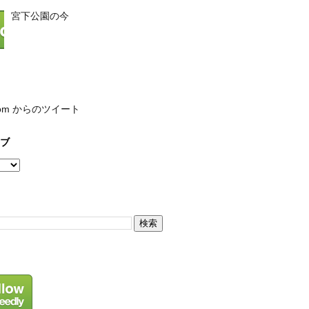
宮下公園の今
com からのツイート
ブ