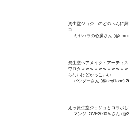
資生堂ジョジョのどのへんに興
コ
— ミヤハラの心臓さん (@smoooo
資生堂ヘアメイク・アーティス
ワロタｗｗｗｗｗｗｗｗｗｗ
らないけどかっこいい
— パウダーさん (@negi1ooo)
2
えっ資生堂ジョジョとコラボし
— マンジLOVE2000％さん (@3co