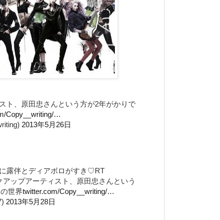
スト、原田忠さんという方が2年がかりで
om/Copy__writing/…
iting)
2013年5月26日
に露伴とディアボロがすき♡RT
イクアップアーティスト、原田忠さんという
Oの世界
twitter.com/Copy__writing/…
7)
2013年5月28日