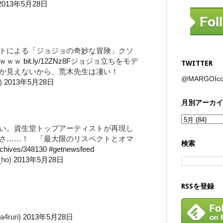
2013年5月28日
トによる「ジョジョの奇妙な冒険」クソ
ｗｗｗｗ
bit.ly/12ZNz8F
ジョジョ立ちをモデ
TWITTER
か見えないから、荒木先生は凄い！
@MARGOI
)
2013年5月28日
月別アーカイ
い。資生堂トップアーティストが再現し
さ……！ 「最大限のリスペクトとオマ
検索
rchives/348130
#getnewsfeed
_ho)
2013年5月28日
RSSを登録
ruri)
2013年5月28日