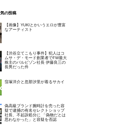
人気の投稿
【画像】YUKIとかいうエロが豊富
なアーティスト
【渋谷立てこもり事件】犯人はコ
ムサ・デ・モード創業者でFW最大
株主のバルビゾン社長 伊藤良三の
長男だった件
窪塚洋介と忽那汐里が着るサカイ
偽高級ブランド腕時計を売った容
疑で逮捕の有名セレクトショップ
社長、不起訴処分に 「偽物だとは
思わなかった」と容疑を否認