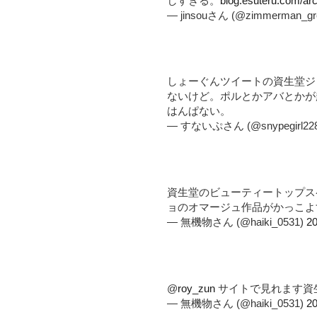
しすぎる。
blog.esuteru.com/a
— jinsouさん (@zimmerman_gr
しょーぐんツイートの資生堂ジ
ないけど。ポルとかアバとかが
はんぱない。
— すないぷさん (@snypegirl22
資生堂のビューティートップス
ョのオマージュ作品がかっこよ
— 無機物さん (@haiki_0531)
2
@
roy_zun
サイトで見れます資
— 無機物さん (@haiki_0531)
2