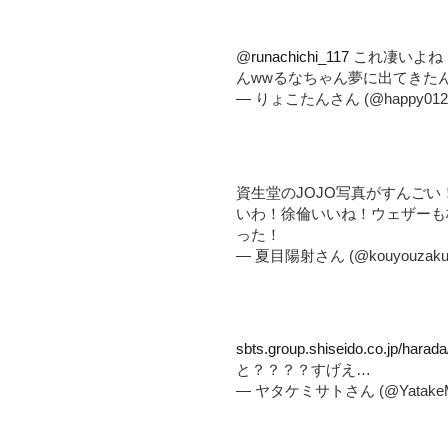
@
runachichi_117
これ凄いよね
んwwるなちゃん夢に出てきた
— りょこたんさん (@happy012
資生堂のJOJO写真がすんご
いわ！徐倫いいね！ウェザーも
った！
— 夏目陽射さん (@kouyouzaku
sbts.group.shiseido.co.jp/harad
と？？？？すげえ…
— ヤタケミサトさん (@YatakeMi