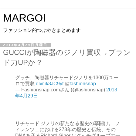
MARGOI
ファッション的つぶやきまとめます
2013年4月29日月曜日
GUCCIが陶磁器のジノリ買収→ブラン
ド力UPか？
グッチ、陶磁器リチャードジノリを1300万ユー
ロで買収
dlvr.it/3JC9yf
@
fashionsnap
— Fashionsnap.comさん (@fashionsnap)
2013
年4月29日
リチャード ジノリの新たなる歴史の幕開け。 フ
ィレンツェにおける278年の歴史と伝統、その
DNAを守るRichard Ginoriはグッチグループの一