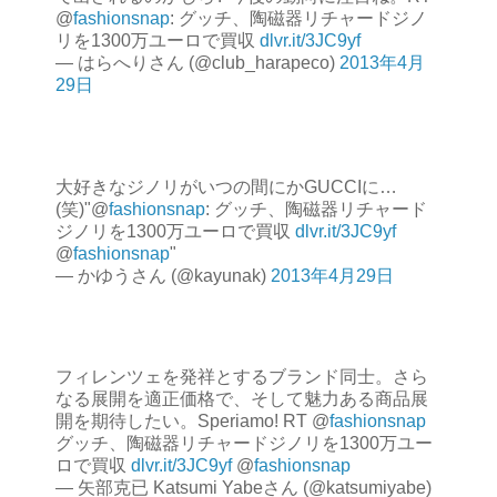
@
fashionsnap
: グッチ、陶磁器リチャードジノ
リを1300万ユーロで買収
dlvr.it/3JC9yf
— はらへりさん (@club_harapeco)
2013年4月
29日
大好きなジノリがいつの間にかGUCCIに…
(笑)"@
fashionsnap
: グッチ、陶磁器リチャード
ジノリを1300万ユーロで買収
dlvr.it/3JC9yf
@
fashionsnap
"
— かゆうさん (@kayunak)
2013年4月29日
フィレンツェを発祥とするブランド同士。さら
なる展開を適正価格で、そして魅力ある商品展
開を期待したい。Speriamo! RT @
fashionsnap
グッチ、陶磁器リチャードジノリを1300万ユー
ロで買収
dlvr.it/3JC9yf
@
fashionsnap
— 矢部克已 Katsumi Yabeさん (@katsumiyabe)