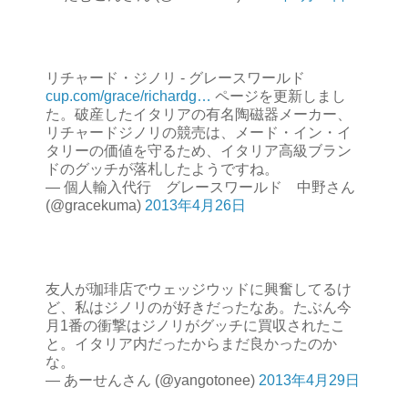
リチャード・ジノリ - グレースワールド
cup.com/grace/richardg…
ページを更新しまし
た。破産したイタリアの有名陶磁器メーカー、
リチャードジノリの競売は、メード・イン・イ
タリーの価値を守るため、イタリア高級ブラン
ドのグッチが落札したようですね。
— 個人輸入代行 グレースワールド 中野さん
(@gracekuma)
2013年4月26日
友人が珈琲店でウェッジウッドに興奮してるけ
ど、私はジノリのが好きだったなあ。たぶん今
月1番の衝撃はジノリがグッチに買収されたこ
と。イタリア内だったからまだ良かったのか
な。
— あーせんさん (@yangotonee)
2013年4月29日