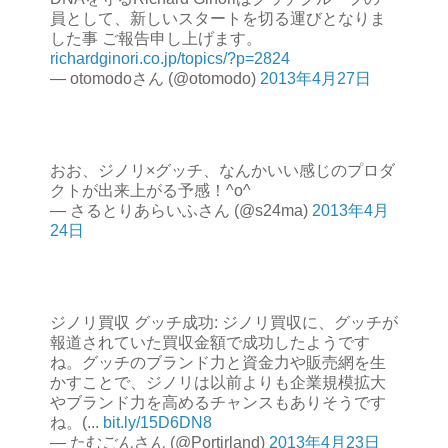
員として、新しいスタートを切る運びとなりま
した事 ご報告申し上げます。
richardginori.co.jp/topics/?p=2824
— otomodoさん (@otomodo)
2013年4月27日
おお、ジノリ×グッチ、なんかいい感じのプロダ
クトが出来上がる予感！^o^
— さるとりあらいふさん (@s24ma)
2013年4月
24日
ジノリ買収 グッチ成功: ジノリ買収に、グッチが
報道されていた買収金額で成功したようです
ね。グッチのブランド力と資金力や販売網を生
かすことで、ジノリは以前よりも企業規模拡大
やブランド力を高めるチャンスもありそうです
ね。(...
bit.ly/15D6DN8
— たむごんさん (@Portirland)
2013年4月23日